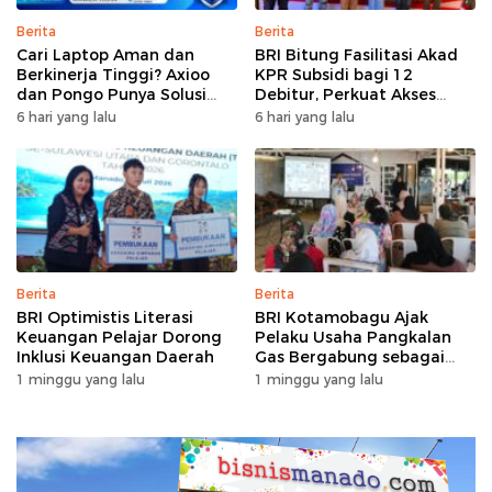
Berita
Berita
Cari Laptop Aman dan
BRI Bitung Fasilitasi Akad
Berkinerja Tinggi? Axioo
KPR Subsidi bagi 12
dan Pongo Punya Solusi
Debitur, Perkuat Akses
dengan Garansi Ekstra
Hunian Masyarakat
6 hari yang lalu
6 hari yang lalu
Berpenghasilan Rendah
Berita
Berita
BRI Optimistis Literasi
BRI Kotamobagu Ajak
Keuangan Pelajar Dorong
Pelaku Usaha Pangkalan
Inklusi Keuangan Daerah
Gas Bergabung sebagai
Agen BRILink
1 minggu yang lalu
1 minggu yang lalu