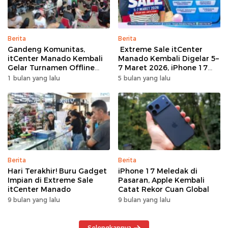
Berita
Berita
Gandeng Komunitas,
Extreme Sale itCenter
itCenter Manado Kembali
Manado Kembali Digelar 5–
Gelar Turnamen Offline
7 Maret 2026, iPhone 17
Free Fire, 60 Tim Siap
Pro Max Diskon hingga
1 bulan yang lalu
5 bulan yang lalu
Bertarung
Rp1,75 Juta
Berita
Berita
Hari Terakhir! Buru Gadget
iPhone 17 Meledak di
Impian di Extreme Sale
Pasaran, Apple Kembali
itCenter Manado
Catat Rekor Cuan Global
9 bulan yang lalu
9 bulan yang lalu
Selengkapnya