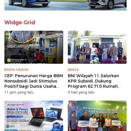
Widge Grid
Berita Utama
Berita
CEP: Penurunan Harga BBM
BNI Wilayah 11 Salurkan
Nonsubsidi Jadi Stimulus
KPR Subsidi, Dukung
Positif bagi Dunia Usaha
Program 62.710 Rumah
dan Pertumbuhan Ekonomi
Bersubsidi
11 jam yang lalu
6 hari yang lalu