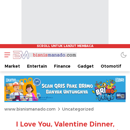
Market
Entertain
Finance
Gadget
Otomotif
www.bisnismanado.com
Uncategorized
I Love You, Valentine Dinner,