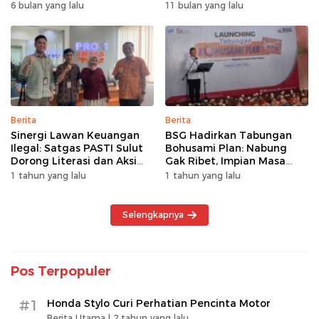
Pembiayaan Multiguna
Pakai BRImo
6 bulan yang lalu
11 bulan yang lalu
Berita
Berita
Sinergi Lawan Keuangan
BSG Hadirkan Tabungan
Ilegal: Satgas PASTI Sulut
Bohusami Plan: Nabung
Dorong Literasi dan Aksi
Gak Ribet, Impian Masa
Kolektif Masyarakat
Depan Makin Dekat!
1 tahun yang lalu
1 tahun yang lalu
Selengkapnya
Pos Terpopuler
#1
Honda Stylo Curi Perhatian Pencinta Motor
Berita Utama |
2 tahun yang lalu