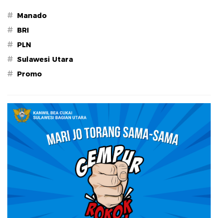
#
Manado
#
BRI
#
PLN
#
Sulawesi Utara
#
Promo