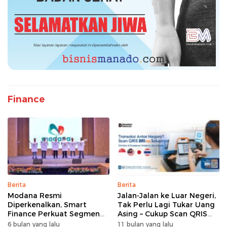
Finance
Berita
Berita
Modana Resmi
Jalan-Jalan ke Luar Negeri,
Diperkenalkan, Smart
Tak Perlu Lagi Tukar Uang
Finance Perkuat Segmen
Asing – Cukup Scan QRIS
Pembiayaan Multiguna
Pakai BRImo
6 bulan yang lalu
11 bulan yang lalu