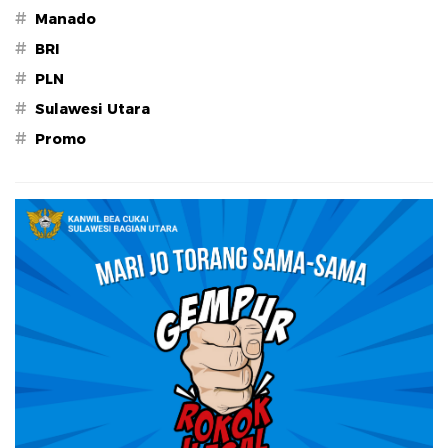
#
Manado
#
BRI
#
PLN
#
Sulawesi Utara
#
Promo