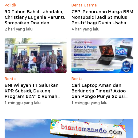
Politik
Berita Utama
50 Tahun Bahlil Lahadalia,
CEP: Penurunan Harga BBM
Christiany Eugenia Paruntu
Nonsubsidi Jadi Stimulus
Sampaikan Doa dan
Positif bagi Dunia Usaha
Harapan
dan Pertumbuhan Ekonomi
2 hari yang lalu
4 hari yang lalu
Berita
Berita
BNI Wilayah 11 Salurkan
Cari Laptop Aman dan
KPR Subsidi, Dukung
Berkinerja Tinggi? Axioo
Program 62.710 Rumah
dan Pongo Punya Solusi
Bersubsidi
dengan Garansi Ekstra
1 minggu yang lalu
1 minggu yang lalu