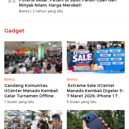
#5
Potensi Besar, Petani di Sulut Panen Cuan dari
Minyak Nilam, Harga Meroket!
Berita |
2 tahun yang lalu
Gadget
Berita
Berita
Gandeng Komunitas,
Extreme Sale itCenter
itCenter Manado Kembali
Manado Kembali Digelar 5–
Gelar Turnamen Offline
7 Maret 2026, iPhone 17
Free Fire, 60 Tim Siap
Pro Max Diskon hingga
1 bulan yang lalu
5 bulan yang lalu
Bertarung
Rp1,75 Juta