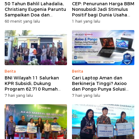
50 Tahun Bahlil Lahadalia,
CEP: Penurunan Harga BBM
Christiany Eugenia Paruntu
Nonsubsidi Jadi Stimulus
Sampaikan Doa dan
Positif bagi Dunia Usaha
Harapan
dan Pertumbuhan Ekonomi
60 menit yang lalu
1 hari yang lalu
Berita
Berita
BNI Wilayah 11 Salurkan
Cari Laptop Aman dan
KPR Subsidi, Dukung
Berkinerja Tinggi? Axioo
Program 62.710 Rumah
dan Pongo Punya Solusi
Bersubsidi
dengan Garansi Ekstra
7 hari yang lalu
7 hari yang lalu