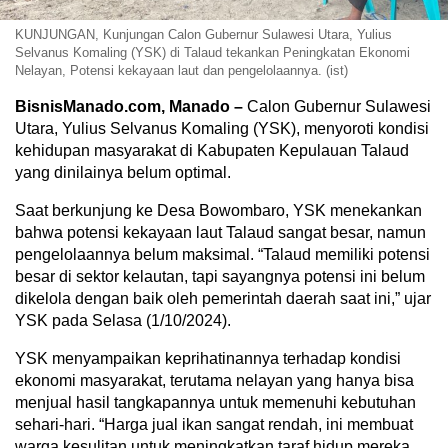
KUNJUNGAN, Kunjungan Calon Gubernur Sulawesi Utara, Yulius
Selvanus Komaling (YSK) di Talaud tekankan Peningkatan Ekonomi
Nelayan, Potensi kekayaan laut dan pengelolaannya. (ist)
BisnisManado.com, Manado –
Calon Gubernur Sulawesi
Utara, Yulius Selvanus Komaling (YSK), menyoroti kondisi
kehidupan masyarakat di Kabupaten Kepulauan Talaud
yang dinilainya belum optimal.
Saat berkunjung ke Desa Bowombaro, YSK menekankan
bahwa potensi kekayaan laut Talaud sangat besar, namun
pengelolaannya belum maksimal. “Talaud memiliki potensi
besar di sektor kelautan, tapi sayangnya potensi ini belum
dikelola dengan baik oleh pemerintah daerah saat ini,” ujar
YSK pada Selasa (1/10/2024).
YSK menyampaikan keprihatinannya terhadap kondisi
ekonomi masyarakat, terutama nelayan yang hanya bisa
menjual hasil tangkapannya untuk memenuhi kebutuhan
sehari-hari. “Harga jual ikan sangat rendah, ini membuat
warga kesulitan untuk meningkatkan taraf hidup mereka.