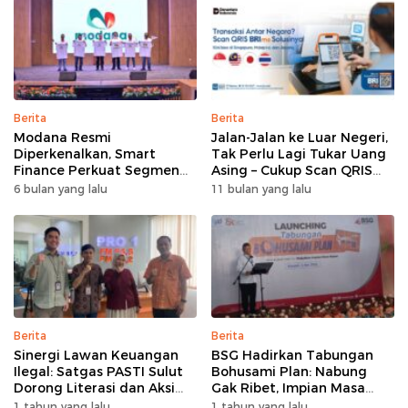
Berita
Berita
Modana Resmi
Jalan-Jalan ke Luar Negeri,
Diperkenalkan, Smart
Tak Perlu Lagi Tukar Uang
Finance Perkuat Segmen
Asing – Cukup Scan QRIS
Pembiayaan Multiguna
Pakai BRImo
6 bulan yang lalu
11 bulan yang lalu
Berita
Berita
Sinergi Lawan Keuangan
BSG Hadirkan Tabungan
Ilegal: Satgas PASTI Sulut
Bohusami Plan: Nabung
Dorong Literasi dan Aksi
Gak Ribet, Impian Masa
Kolektif Masyarakat
Depan Makin Dekat!
1 tahun yang lalu
1 tahun yang lalu