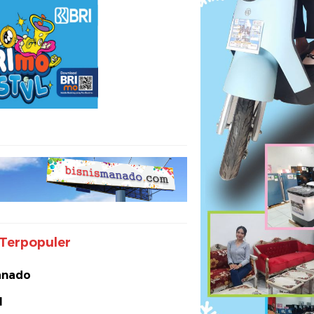
Terpopuler
nado
I