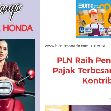
www.bisnismanado.com
Berita
PLN Raih Pe
Pajak Terbesar
Kontrib