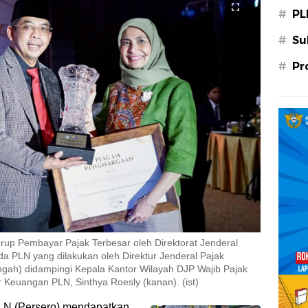
#
PL
#
Su
#
Pr
up Pembayar Pajak Terbesar oleh Direktorat Jenderal
 PLN yang dilakukan oleh Direktur Jenderal Pajak
gah) didampingi Kepala Kantor Wilayah DJP Wajib Pajak
r Keuangan PLN, Sinthya Roesly (kanan). (ist)
N (Persero) mendapatkan