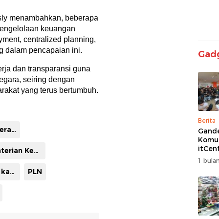
sly menambahkan, beberapa
i pengelolaan keuangan
yment, centralized planning,
ng dalam pencapaian ini.
Gad
erja dan transparansi guna
egara, seiring dengan
arakat yang terus bertumbuh.
Berita
Direktur Jenderal Pajak Kementerian Keuangan
Gand
Komun
itCen
Kementerian Keuangan
Kemba
1 bulan
Turna
Penghargaan kategori Grup Pembayar Pajak Terbesar
PLN
Free F
Siap 