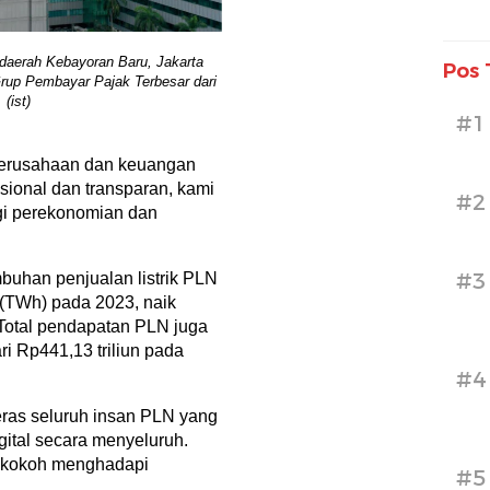
aerah Kebayoran Baru, Jakarta
Pos 
Grup Pembayar Pajak Terbesar dari
(ist)
#1
perusahaan dan keuangan
sional dan transparan, kami
#2
gi perekonomian dan
#3
buhan penjualan listrik PLN
 (TWh) pada 2023, naik
Total pendapatan PLN juga
ri Rp441,13 triliun pada
#4
eras seluruh insan PLN yang
gital secara menyeluruh.
an kokoh menghadapi
#5