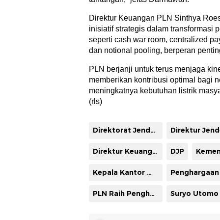
Direktur Keuangan PLN Sinthya Roe
inisiatif strategis dalam transformas
seperti cash war room, centralized pa
dan notional pooling, berperan penti
PLN berjanji untuk terus menjaga kin
memberikan kontribusi optimal bagi n
meningkatnya kebutuhan listrik masy
(rls)
Direktorat Jenderal Pajak
Direktur Keuangan PLN Sinthya Roesly
DJP
Kepala Kantor Wilayah DJP Wajib Pajak Besar Yunirwansyah
PLN Raih Penghargaan
Suryo Utomo