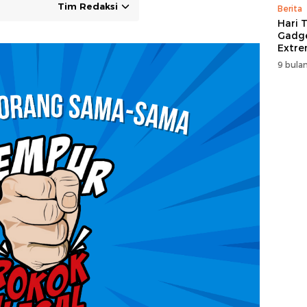
Tim Redaksi
Berita
Hari T
Gadge
Extre
itCen
9 bulan