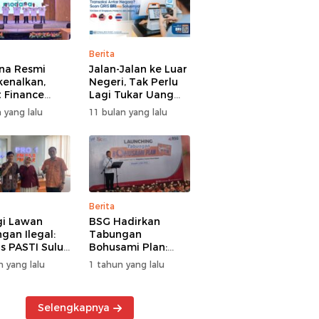
Berita
na Resmi
Jalan-Jalan ke Luar
kenalkan,
Negeri, Tak Perlu
 Finance
Lagi Tukar Uang
uat Segmen
Asing – Cukup Scan
 yang lalu
11 bulan yang lalu
iayaan
QRIS Pakai BRImo
guna
Berita
gi Lawan
BSG Hadirkan
gan Ilegal:
Tabungan
s PASTI Sulut
Bohusami Plan:
g Literasi
Nabung Gak Ribet,
n yang lalu
1 tahun yang lalu
ksi Kolektif
Impian Masa Depan
rakat
Makin Dekat!
Selengkapnya