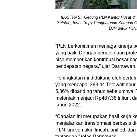
ILUSTRASI, Gedung PLN Kantor Pusat di d
Selatan, Inset Tropy Penghargaan Kategori 
DJP untuk PLN. 
“PLN berkomitmen menjaga kinerja 
yang baik. Dengan pengelolaan profe
bisa memberikan kontribusi besar ba
pendapatan negara,” ujar Darmawan.
Peningkatan ini didukung oleh pertum
yang mencapai 288,44 Terawatt hour
5,36% dibanding tahun sebelumnya. 
melonjak menjadi Rp487,38 triliun, da
tahun 2022.
“Capaian ini merupakan hasil kerja k
menjalankan transformasi berbasis di
PLN kini semakin lincah, unified, d
tantangan,” jelas Darmawan.