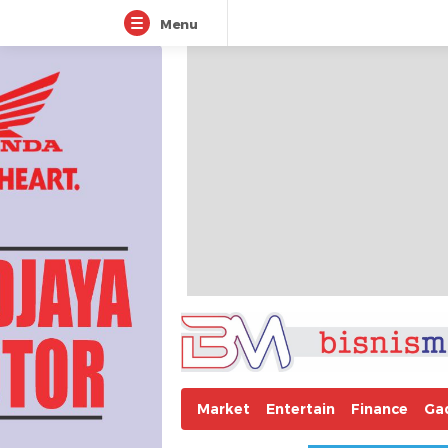
Menu
Market
Entertain
Finance
Ga