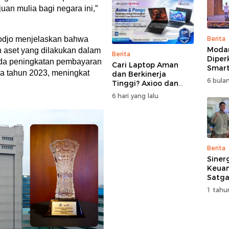
uan mulia bagi negara ini,”
odjo menjelaskan bahwa
Berita
Moda
n aset yang dilakukan dalam
Berita
Diper
pada peningkatan pembayaran
Cari Laptop Aman
Smart
da tahun 2023, meningkat
dan Berkinerja
Perk
6 bulan
Tinggi? Axioo dan
Pemb
Pongo Punya Solusi
Multi
6 hari yang lalu
dengan Garansi
Ekstra
Berita
Siner
Keuan
Satga
Doron
1 tahu
dan A
Masya