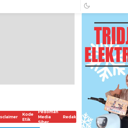
Pedoman
Kode
isclaimer
Media
Redaksi
Etik
Siber