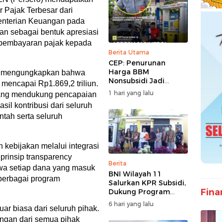
Pajak Terbesar dari
menterian Keuangan pada
kan sebagai bentuk apresiasi
m pembayaran pajak kepada
Berita Utama
CEP: Penurunan
Harga BBM
mo mengungkapkan bahwa
Nonsubsidi Jadi
mencapai Rp1.869,2 triliun.
Stimulus Positif bagi
1 hari yang lalu
yang mendukung pencapaian
Dunia Usaha dan
il kontribusi dari seluruh
Pertumbuhan
ntah serta seluruh
Ekonomi
kebijakan melalui integrasi
prinsip transparency
Berita
a setiap dana yang masuk
BNI Wilayah 11
berbagai program
Salurkan KPR Subsidi,
Fina
Dukung Program
62.710 Rumah
6 hari yang lalu
r biasa dari seluruh pihak.
Bersubsidi
kungan dari semua pihak