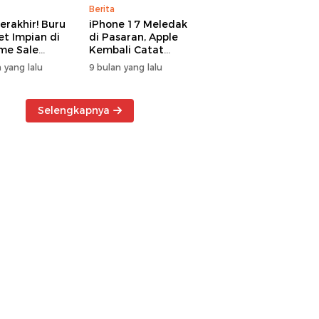
Berita
erakhir! Buru
iPhone 17 Meledak
t Impian di
di Pasaran, Apple
me Sale
Kembali Catat
ter Manado
Rekor Cuan Global
 yang lalu
9 bulan yang lalu
Selengkapnya