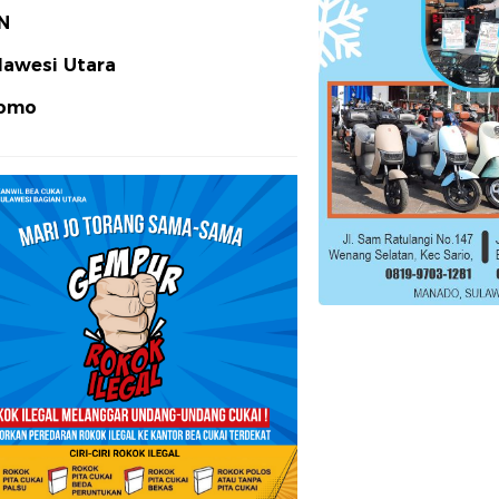
N
lawesi Utara
omo