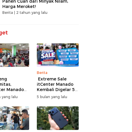
Panen Cuan dari Minyak Nilam,
Harga Meroket!
Berita |
2 tahun yang lalu
get
Berita
eng
Extreme Sale
itas,
itCenter Manado
ter Manado
Kembali Digelar 5–
li Gelar
7 Maret 2026,
 yang lalu
5 bulan yang lalu
men Offline
iPhone 17 Pro Max
ire, 60 Tim
Diskon hingga
Bertarung
Rp1,75 Juta