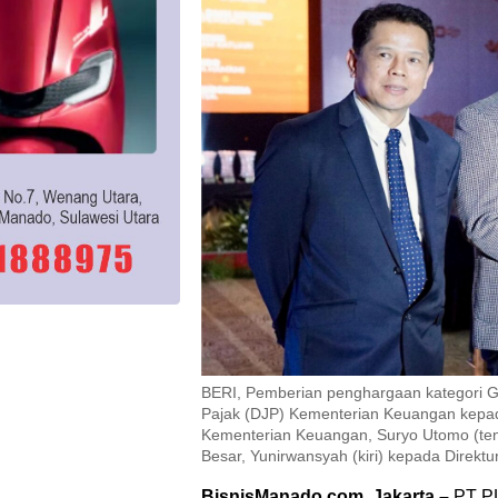
BERI, Pemberian penghargaan kategori Gr
Pajak (DJP) Kementerian Keuangan kepada
Kementerian Keuangan, Suryo Utomo (ten
Besar, Yunirwansyah (kiri) kepada Direktu
BisnisManado.com, Jakarta –
PT PL