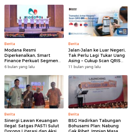
Berita
Berita
Modana Resmi
Jalan-Jalan ke Luar Negeri,
Diperkenalkan, Smart
Tak Perlu Lagi Tukar Uang
Finance Perkuat Segmen
Asing – Cukup Scan QRIS
Pembiayaan Multiguna
Pakai BRImo
6 bulan yang lalu
11 bulan yang lalu
Berita
Berita
Sinergi Lawan Keuangan
BSG Hadirkan Tabungan
Ilegal: Satgas PASTI Sulut
Bohusami Plan: Nabung
Dorong Literasi dan Aksi
Gak Ribet, Impian Masa