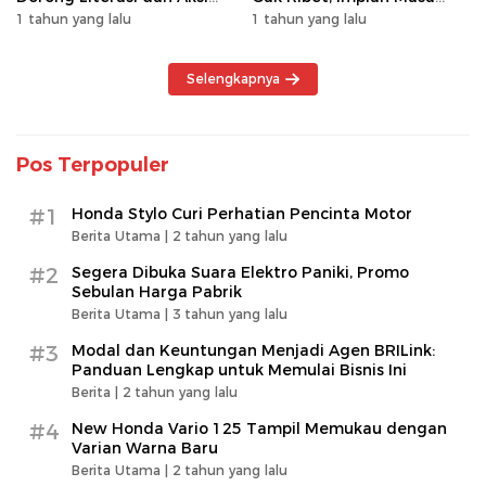
Kolektif Masyarakat
Depan Makin Dekat!
1 tahun yang lalu
1 tahun yang lalu
Selengkapnya
Pos Terpopuler
#1
Honda Stylo Curi Perhatian Pencinta Motor
Berita Utama |
2 tahun yang lalu
#2
Segera Dibuka Suara Elektro Paniki, Promo
Sebulan Harga Pabrik
Berita Utama |
3 tahun yang lalu
#3
Modal dan Keuntungan Menjadi Agen BRILink:
Panduan Lengkap untuk Memulai Bisnis Ini
Berita |
2 tahun yang lalu
#4
New Honda Vario 125 Tampil Memukau dengan
Varian Warna Baru
Berita Utama |
2 tahun yang lalu