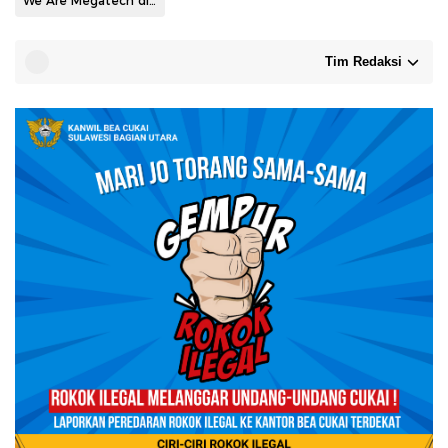
We Are Megatech di itCenter Manado
Tim Redaksi