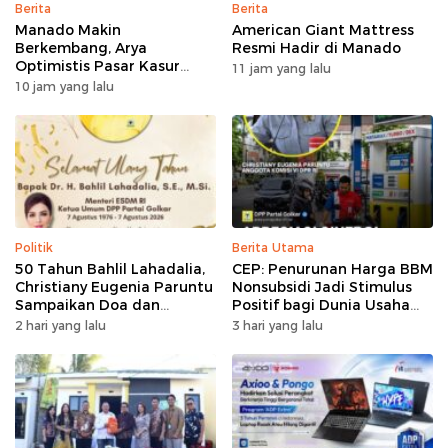
Berita
Berita
Manado Makin
American Giant Mattress
Berkembang, Arya
Resmi Hadir di Manado
Optimistis Pasar Kasur
11 jam yang lalu
Premium Tumbuh
10 jam yang lalu
Politik
Berita Utama
50 Tahun Bahlil Lahadalia,
CEP: Penurunan Harga BBM
Christiany Eugenia Paruntu
Nonsubsidi Jadi Stimulus
Sampaikan Doa dan
Positif bagi Dunia Usaha
Harapan
dan Pertumbuhan Ekonomi
2 hari yang lalu
3 hari yang lalu