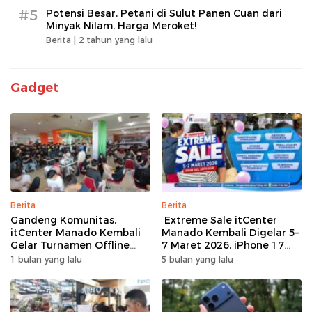
#5
Potensi Besar, Petani di Sulut Panen Cuan dari
Minyak Nilam, Harga Meroket!
Berita |
2 tahun yang lalu
Gadget
Berita
Berita
Gandeng Komunitas,
Extreme Sale itCenter
itCenter Manado Kembali
Manado Kembali Digelar 5–
Gelar Turnamen Offline
7 Maret 2026, iPhone 17
Free Fire, 60 Tim Siap
Pro Max Diskon hingga
1 bulan yang lalu
5 bulan yang lalu
Bertarung
Rp1,75 Juta