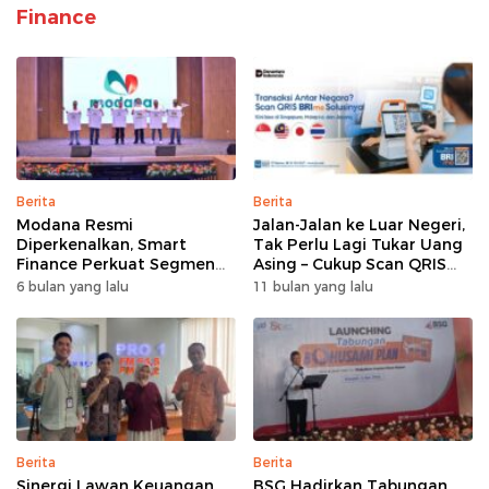
Finance
Berita
Berita
Modana Resmi
Jalan-Jalan ke Luar Negeri,
Diperkenalkan, Smart
Tak Perlu Lagi Tukar Uang
Finance Perkuat Segmen
Asing – Cukup Scan QRIS
Pembiayaan Multiguna
Pakai BRImo
6 bulan yang lalu
11 bulan yang lalu
Berita
Berita
Sinergi Lawan Keuangan
BSG Hadirkan Tabungan