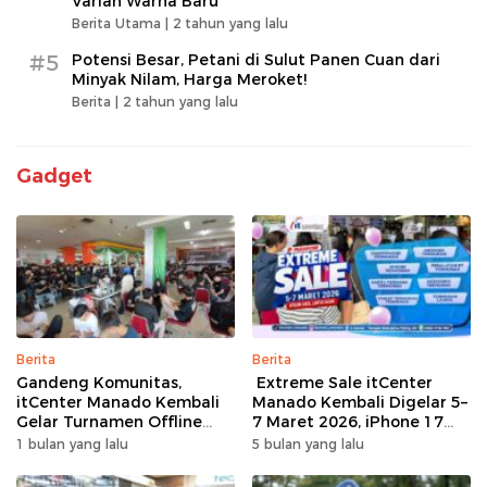
Varian Warna Baru
Berita Utama |
2 tahun yang lalu
#5
Potensi Besar, Petani di Sulut Panen Cuan dari
Minyak Nilam, Harga Meroket!
Berita |
2 tahun yang lalu
Gadget
Berita
Berita
Gandeng Komunitas,
Extreme Sale itCenter
itCenter Manado Kembali
Manado Kembali Digelar 5–
Gelar Turnamen Offline
7 Maret 2026, iPhone 17
Free Fire, 60 Tim Siap
Pro Max Diskon hingga
1 bulan yang lalu
5 bulan yang lalu
Bertarung
Rp1,75 Juta