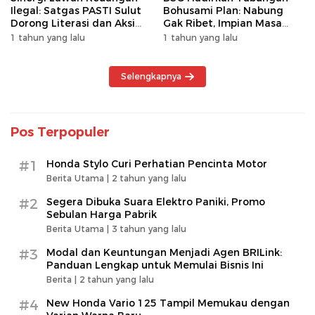
Ilegal: Satgas PASTI Sulut
Bohusami Plan: Nabung
Dorong Literasi dan Aksi
Gak Ribet, Impian Masa
Kolektif Masyarakat
Depan Makin Dekat!
1 tahun yang lalu
1 tahun yang lalu
Selengkapnya
Pos Terpopuler
#1
Honda Stylo Curi Perhatian Pencinta Motor
Berita Utama |
2 tahun yang lalu
#2
Segera Dibuka Suara Elektro Paniki, Promo
Sebulan Harga Pabrik
Berita Utama |
3 tahun yang lalu
#3
Modal dan Keuntungan Menjadi Agen BRILink:
Panduan Lengkap untuk Memulai Bisnis Ini
Berita |
2 tahun yang lalu
#4
New Honda Vario 125 Tampil Memukau dengan