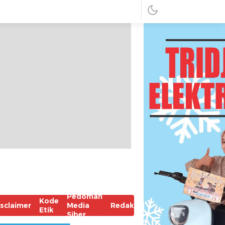
Pedoman
Kode
isclaimer
Media
Redaksi
Etik
Siber