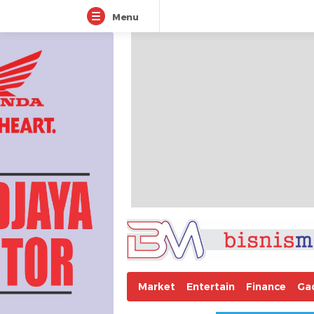
Menu
Market
Entertain
Finance
Ga