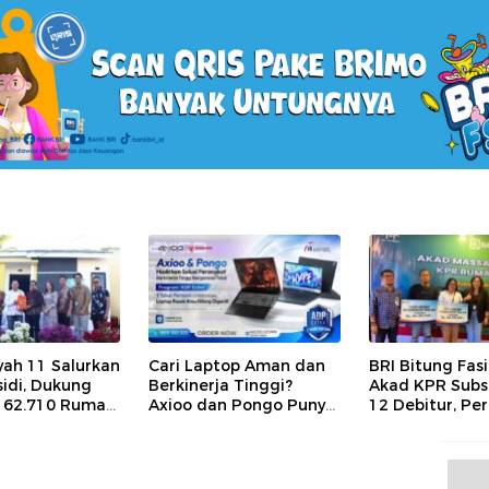
yah 11 Salurkan
Cari Laptop Aman dan
BRI Bitung Fasil
idi, Dukung
Berkinerja Tinggi?
Akad KPR Subsi
 62.710 Rumah
Axioo dan Pongo Punya
12 Debitur, Pe
di
Solusi dengan Garansi
Akses Hunian
Ekstra
Masyarakat
Berpenghasila