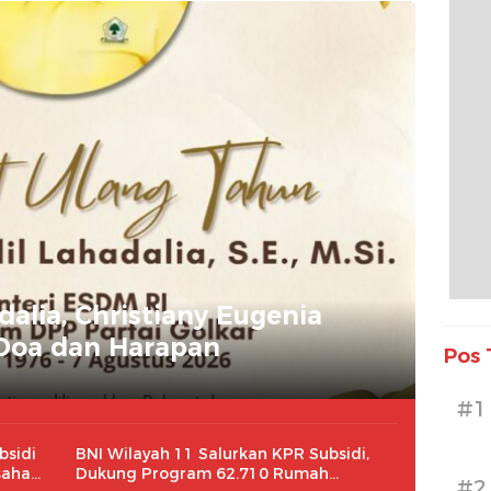
dalia, Christiany Eugenia
Doa dan Harapan
Pos 
#1
bsidi
BNI Wilayah 11 Salurkan KPR Subsidi,
saha
Dukung Program 62.710 Rumah
#2