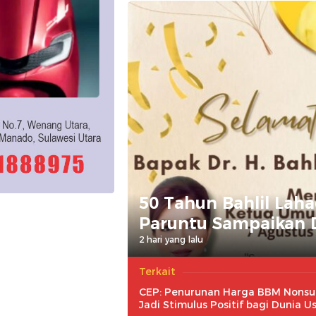
50 Tahun Bahlil Laha
Paruntu Sampaikan 
2 hari yang lalu
Terkait
CEP: Penurunan Harga BBM Nonsu
Jadi Stimulus Positif bagi Dunia U