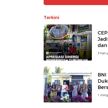
dan Pertumbuhan Ekonomi
Terkini
CEP
Jadi
dan
3 hari 
BNI 
Duk
Bers
1 ming