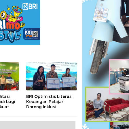
itasi
BRI Optimistis Literasi
di bagi
Keuangan Pelajar
rkuat
Dorong Inklusi
Keuangan Daerah
n Rendah