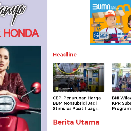
Headline
CEP: Penurunan Harga
BNI Wila
BBM Nonsubsidi Jadi
KPR Subs
Stimulus Positif bagi
Program
Dunia Usaha dan
Bersubsi
Pertumbuhan Ekonomi
Berita Utama