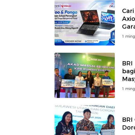
Car
Axi
Gara
1 ming
BRI 
bagi
Mas
1 ming
BRI 
Dor