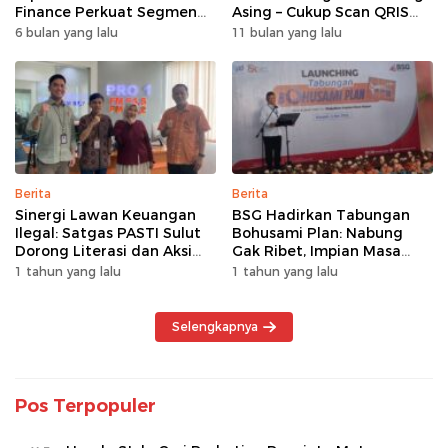
Finance Perkuat Segmen
Asing – Cukup Scan QRIS
Pembiayaan Multiguna
Pakai BRImo
6 bulan yang lalu
11 bulan yang lalu
Berita
Berita
Sinergi Lawan Keuangan
BSG Hadirkan Tabungan
Ilegal: Satgas PASTI Sulut
Bohusami Plan: Nabung
Dorong Literasi dan Aksi
Gak Ribet, Impian Masa
Kolektif Masyarakat
Depan Makin Dekat!
1 tahun yang lalu
1 tahun yang lalu
Selengkapnya
Pos Terpopuler