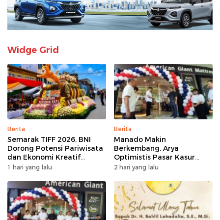
Widge Grid
Berita
Berita
Semarak TIFF 2026, BNI
Manado Makin
Dorong Potensi Pariwisata
Berkembang, Arya
dan Ekonomi Kreatif
Optimistis Pasar Kasur
Tomohon
Premium Tumbuh
1 hari yang lalu
2 hari yang lalu