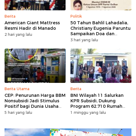
Berita
Politik
American Giant Mattress
50 Tahun Bahlil Lahadalia,
Resmi Hadir di Manado
Christiany Eugenia Paruntu
Sampaikan Doa dan
2 hari yang lalu
Harapan
3 hari yang lalu
Berita Utama
Berita
CEP: Penurunan Harga BBM
BNI Wilayah 11 Salurkan
Nonsubsidi Jadi Stimulus
KPR Subsidi, Dukung
Positif bagi Dunia Usaha
Program 62.710 Rumah
dan Pertumbuhan Ekonomi
Bersubsidi
5 hari yang lalu
1 minggu yang lalu