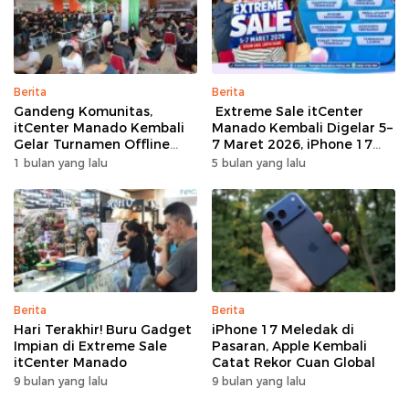
Berita
Berita
Gandeng Komunitas,
Extreme Sale itCenter
itCenter Manado Kembali
Manado Kembali Digelar 5–
Gelar Turnamen Offline
7 Maret 2026, iPhone 17
Free Fire, 60 Tim Siap
Pro Max Diskon hingga
1 bulan yang lalu
5 bulan yang lalu
Bertarung
Rp1,75 Juta
Berita
Berita
Hari Terakhir! Buru Gadget
iPhone 17 Meledak di
Impian di Extreme Sale
Pasaran, Apple Kembali
itCenter Manado
Catat Rekor Cuan Global
9 bulan yang lalu
9 bulan yang lalu