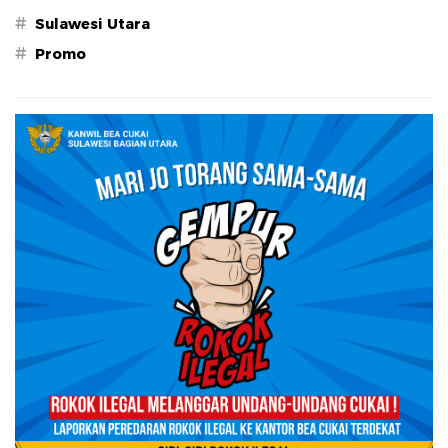
#
Sulawesi Utara
#
Promo