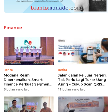
Finance
Berita
Berita
Modana Resmi
Jalan-Jalan ke Luar Negeri,
Diperkenalkan, Smart
Tak Perlu Lagi Tukar Uang
Finance Perkuat Segmen
Asing – Cukup Scan QRIS
Pembiayaan Multiguna
Pakai BRImo
6 bulan yang lalu
11 bulan yang lalu