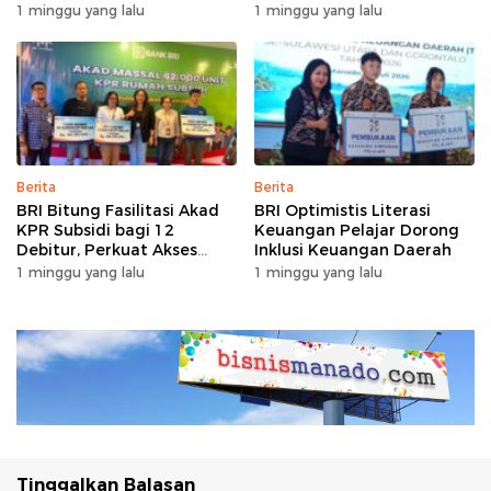
Bersubsidi
dengan Garansi Ekstra
1 minggu yang lalu
1 minggu yang lalu
Berita
Berita
BRI Bitung Fasilitasi Akad
BRI Optimistis Literasi
KPR Subsidi bagi 12
Keuangan Pelajar Dorong
Debitur, Perkuat Akses
Inklusi Keuangan Daerah
Hunian Masyarakat
1 minggu yang lalu
1 minggu yang lalu
Berpenghasilan Rendah
Tinggalkan Balasan