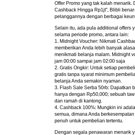
Offer Promo yang tak kalah menarik.
Cashback Hingga Rp1jt”, Blibli bena
pelanggannya dengan berbagai keun
Selain itu, ada pula additional offers
selama periode promo, antara lain:
1. Midnight Voucher: Nikmati Cashb
memberikan Anda lebih banyak alasan
menikmati belanja malam. Midnight vo
jam 00:00 sampai jam 02:00 saja
2. Gratis Ongkir: Untuk setiap pembel
gratis tanpa syarat minimum pembel
belanja Anda semakin nyaman.
3. Flash Sale Serba 50rb: Dapatkan b
hanya dengan Rp50,000; sebuah taw
dan ramah di kantong.
4. Cashback 100%: Mungkin ini adalah
semua, dimana Anda berkesempatan
penuh untuk pembelian tertentu.
Dengan segala penawaran menarik yan