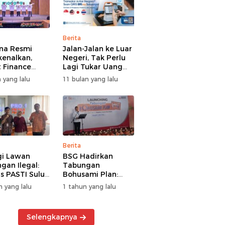
Berita
na Resmi
Jalan-Jalan ke Luar
kenalkan,
Negeri, Tak Perlu
 Finance
Lagi Tukar Uang
uat Segmen
Asing – Cukup Scan
 yang lalu
11 bulan yang lalu
iayaan
QRIS Pakai BRImo
guna
Berita
gi Lawan
BSG Hadirkan
gan Ilegal:
Tabungan
s PASTI Sulut
Bohusami Plan:
g Literasi
Nabung Gak Ribet,
n yang lalu
1 tahun yang lalu
ksi Kolektif
Impian Masa Depan
rakat
Makin Dekat!
Selengkapnya