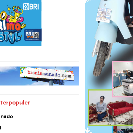
Terpopuler
nado
I