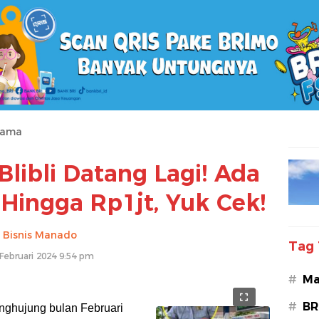
tama
libli Datang Lagi! Ada
Hingga Rp1jt, Yuk Cek!
Bisnis Manado
Tag 
Februari 2024 9:54 pm
#
Ma
#
BR
nghujung bulan Februari