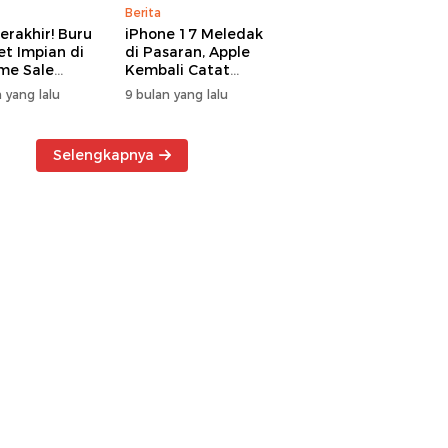
Berita
erakhir! Buru
iPhone 17 Meledak
t Impian di
di Pasaran, Apple
me Sale
Kembali Catat
ter Manado
Rekor Cuan Global
 yang lalu
9 bulan yang lalu
Selengkapnya