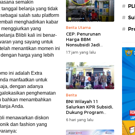
suasana semakin
#
PL
anggal belanja yang tidak
i sebagai salah satu platform
#
Su
kembali menghadirkan kabar
Berita Utama
i menggiurkan yang
#
Pr
CEP: Penurunan
anja Blibli kali ini benar-
Harga BBM
waran yang sayang untuk
Nonsubsidi Jadi
 telah menantikan momen ini
Stimulus Positif bagi
17 jam yang lalu
 dengan harga yang lebih
Dunia Usaha dan
Pertumbuhan
Ekonomi
mo ini adalah Extra
nda manfaatkan untuk
saja, dengan adanya
ngalokasikan penghematan
Berita
tau bahkan menambahkan
BNI Wilayah 11
lanja Anda.
Salurkan KPR Subsidi,
Dukung Program
ibli menawarkan diskon
62.710 Rumah
6 hari yang lalu
Bersubsidi
ronik dan fashion yang
yaranya: