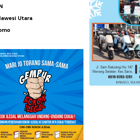
N
lawesi Utara
omo