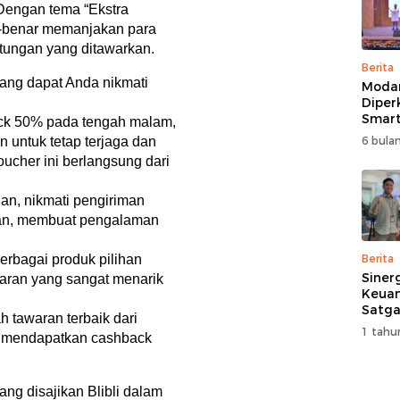
 Dengan tema “Ekstra
r-benar memanjakan para
tungan yang ditawarkan.
Berita
 yang dapat Anda nikmati
Moda
Diper
Smart
ack 50% pada tengah malam,
Perk
 untuk tetap terjaga dan
6 bulan
Pemb
ucher ini berlangsung dari
Multi
ian, nikmati pengiriman
ian, membuat pengalaman
erbagai produk pilihan
Berita
Siner
aran yang sangat menarik
Keuan
Satga
 tawaran terbaik dari
Doron
1 tahu
 mendapatkan cashback
dan A
Masya
g disajikan Blibli dalam