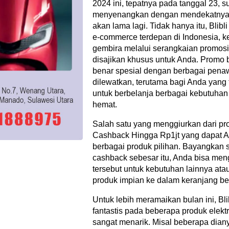
2024 ini, tepatnya pada tanggal 23, 
menyenangkan dengan mendekatnya t
akan lama lagi. Tidak hanya itu, Blibl
e-commerce terdepan di Indonesia, 
gembira melalui serangkaian promos
disajikan khusus untuk Anda. Promo bel
benar spesial dengan berbagai pena
dilewatkan, terutama bagi Anda yang
untuk berbelanja berbagai kebutuhan
hemat.
Salah satu yang menggiurkan dari pro
Cashback Hingga Rp1jt yang dapat A
berbagai produk pilihan. Bayangkan 
cashback sebesar itu, Anda bisa me
tersebut untuk kebutuhan lainnya a
produk impian ke dalam keranjang be
Untuk lebih meramaikan bulan ini, Bl
fantastis pada beberapa produk elekt
sangat menarik. Misal beberapa dian