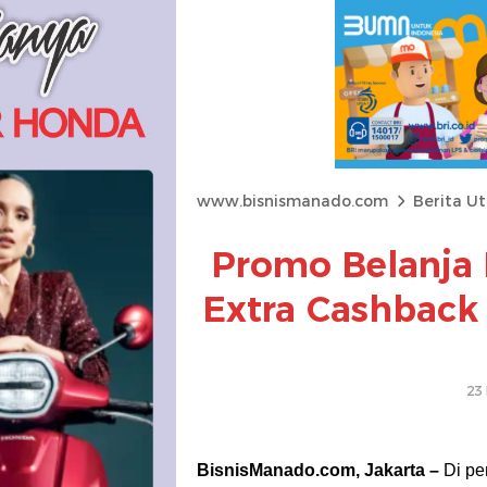
www.bisnismanado.com
Berita U
Promo Belanja B
Extra Cashback 
23 
BisnisManado.com, Jakarta –
Di pe