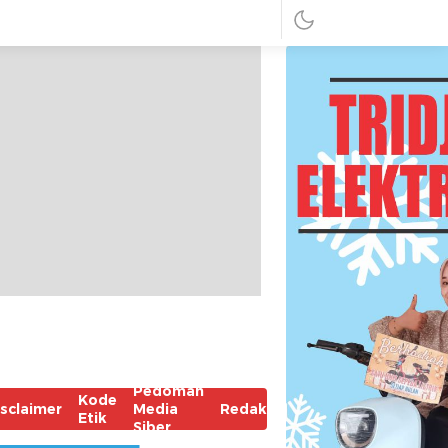
Pedoman
Kode
isclaimer
Media
Redaksi
Etik
Siber