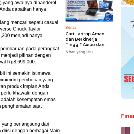
 yang awalnya dibanderol
a Anda dapatkan hanya
edang mencari sepatu casual
Berita
nverse Chuck Taylor
Cari Laptop Aman
07,200 menjadi hanya
dan Berkinerja
Tinggi? Axioo dan
 pembaruan pada perangkat
Pongo Punya Solusi
6 hari yang lalu
menjadi pilihan dengan
dengan Garansi
Ekstra
wal Rp8,699,000.
li ini semakin istimewa
a minimum pembelian yang
tkan produk impian Anda
 perlu khawatir dengan
ni adalah kesempatan emas
n penghematan saat
Fina
i yang berlangsung dari
a diisi dengan berbagai Main