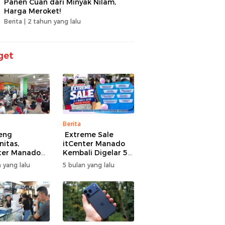
Panen Cuan dari Minyak Nilam,
Harga Meroket!
Berita |
2 tahun yang lalu
get
Berita
eng
Extreme Sale
itas,
itCenter Manado
ter Manado
Kembali Digelar 5–
li Gelar
7 Maret 2026,
 yang lalu
5 bulan yang lalu
men Offline
iPhone 17 Pro Max
ire, 60 Tim
Diskon hingga
Bertarung
Rp1,75 Juta