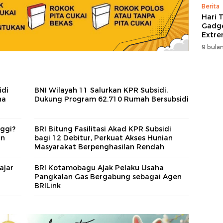
Berita
Hari T
Gadge
Extre
itCen
9 bulan
idi
BNI Wilayah 11 Salurkan KPR Subsidi,
ha
Dukung Program 62.710 Rumah Bersubsidi
nggi?
BRI Bitung Fasilitasi Akad KPR Subsidi
an
bagi 12 Debitur, Perkuat Akses Hunian
Masyarakat Berpenghasilan Rendah
ajar
BRI Kotamobagu Ajak Pelaku Usaha
Pangkalan Gas Bergabung sebagai Agen
BRILink