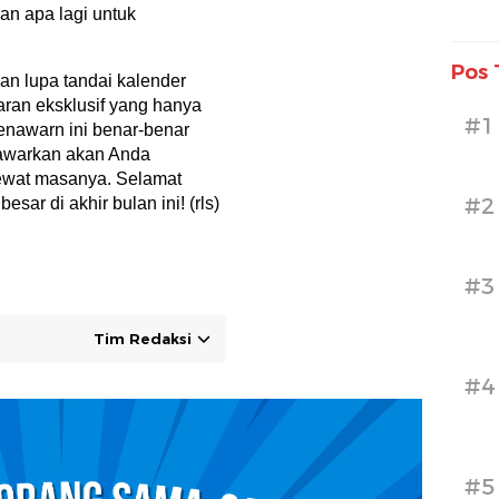
an apa lagi untuk
Pos 
an lupa tandai kalender
aran eksklusif yang hanya
#1
enawarn ini benar-benar
itawarkan akan Anda
lewat masanya. Selamat
#2
sar di akhir bulan ini! (rls)
#3
Tim Redaksi
#4
#5