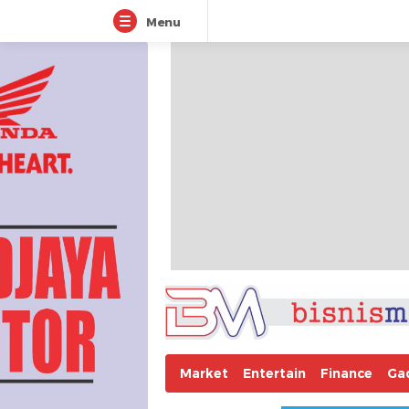
Menu
Market
Entertain
Finance
Ga