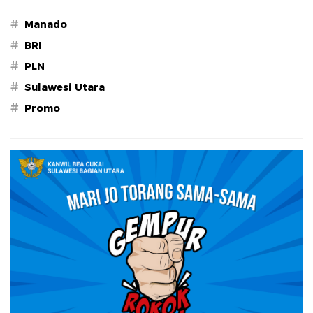
#
Manado
#
BRI
#
PLN
#
Sulawesi Utara
#
Promo