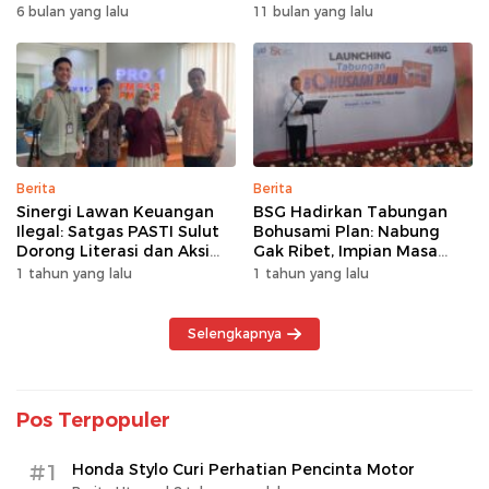
Pembiayaan Multiguna
Pakai BRImo
6 bulan yang lalu
11 bulan yang lalu
Berita
Berita
Sinergi Lawan Keuangan
BSG Hadirkan Tabungan
Ilegal: Satgas PASTI Sulut
Bohusami Plan: Nabung
Dorong Literasi dan Aksi
Gak Ribet, Impian Masa
Kolektif Masyarakat
Depan Makin Dekat!
1 tahun yang lalu
1 tahun yang lalu
Selengkapnya
Pos Terpopuler
#1
Honda Stylo Curi Perhatian Pencinta Motor