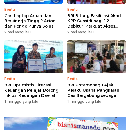
Berita
Berita
Cari Laptop Aman dan
BRI Bitung Fasilitasi Akad
Berkinerja Tinggi? Axioo
KPR Subsidi bagi 12
dan Pongo Punya Solusi
Debitur, Perkuat Akses
dengan Garansi Ekstra
Hunian Masyarakat
7 hari yang lalu
7 hari yang lalu
Berpenghasilan Rendah
Berita
Berita
BRI Optimistis Literasi
BRI Kotamobagu Ajak
Keuangan Pelajar Dorong
Pelaku Usaha Pangkalan
Inklusi Keuangan Daerah
Gas Bergabung sebagai
Agen BRILink
1 minggu yang lalu
1 minggu yang lalu