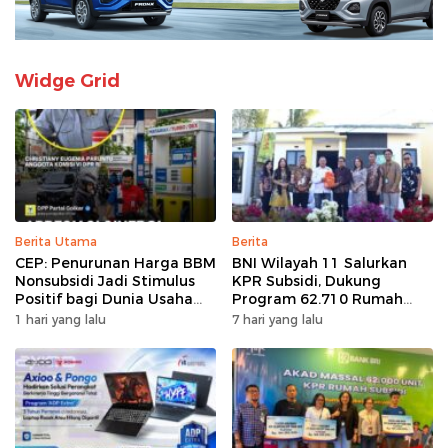
Widge Grid
Berita Utama
Berita
CEP: Penurunan Harga BBM
BNI Wilayah 11 Salurkan
Nonsubsidi Jadi Stimulus
KPR Subsidi, Dukung
Positif bagi Dunia Usaha
Program 62.710 Rumah
dan Pertumbuhan Ekonomi
Bersubsidi
1 hari yang lalu
7 hari yang lalu