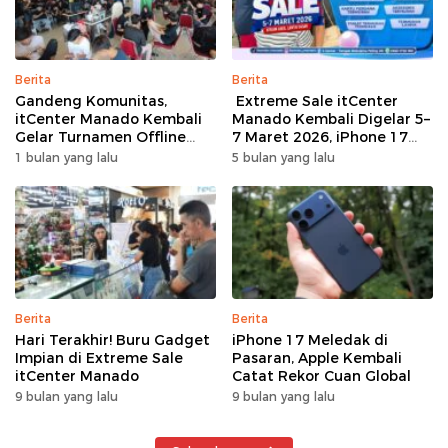
Berita
Berita
Gandeng Komunitas,
Extreme Sale itCenter
itCenter Manado Kembali
Manado Kembali Digelar 5–
Gelar Turnamen Offline
7 Maret 2026, iPhone 17
Free Fire, 60 Tim Siap
Pro Max Diskon hingga
1 bulan yang lalu
5 bulan yang lalu
Bertarung
Rp1,75 Juta
Berita
Berita
Hari Terakhir! Buru Gadget
iPhone 17 Meledak di
Impian di Extreme Sale
Pasaran, Apple Kembali
itCenter Manado
Catat Rekor Cuan Global
9 bulan yang lalu
9 bulan yang lalu