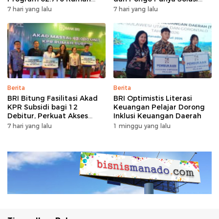
Bersubsidi
dengan Garansi Ekstra
7 hari yang lalu
7 hari yang lalu
Berita
Berita
BRI Bitung Fasilitasi Akad
BRI Optimistis Literasi
KPR Subsidi bagi 12
Keuangan Pelajar Dorong
Debitur, Perkuat Akses
Inklusi Keuangan Daerah
Hunian Masyarakat
7 hari yang lalu
1 minggu yang lalu
Berpenghasilan Rendah