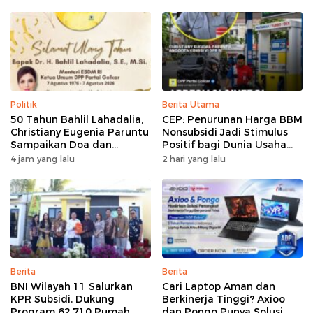
Politik
Berita Utama
50 Tahun Bahlil Lahadalia,
CEP: Penurunan Harga BBM
Christiany Eugenia Paruntu
Nonsubsidi Jadi Stimulus
Sampaikan Doa dan
Positif bagi Dunia Usaha
Harapan
dan Pertumbuhan Ekonomi
4 jam yang lalu
2 hari yang lalu
Berita
Berita
BNI Wilayah 11 Salurkan
Cari Laptop Aman dan
KPR Subsidi, Dukung
Berkinerja Tinggi? Axioo
Program 62.710 Rumah
dan Pongo Punya Solusi