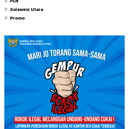
#
PLN
#
Sulawesi Utara
#
Promo