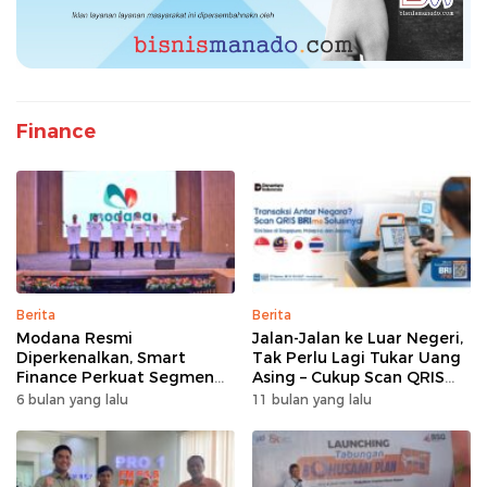
Finance
Berita
Berita
Modana Resmi
Jalan-Jalan ke Luar Negeri,
Diperkenalkan, Smart
Tak Perlu Lagi Tukar Uang
Finance Perkuat Segmen
Asing – Cukup Scan QRIS
Pembiayaan Multiguna
Pakai BRImo
6 bulan yang lalu
11 bulan yang lalu