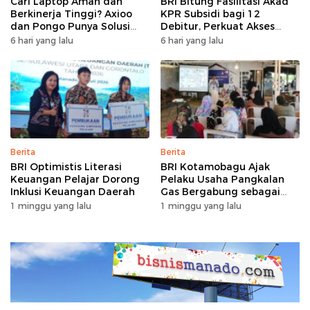
Cari Laptop Aman dan
BRI Bitung Fasilitasi Akad
Berkinerja Tinggi? Axioo
KPR Subsidi bagi 12
dan Pongo Punya Solusi
Debitur, Perkuat Akses
dengan Garansi Ekstra
Hunian Masyarakat
6 hari yang lalu
6 hari yang lalu
Berpenghasilan Rendah
Berita
Berita
BRI Optimistis Literasi
BRI Kotamobagu Ajak
Keuangan Pelajar Dorong
Pelaku Usaha Pangkalan
Inklusi Keuangan Daerah
Gas Bergabung sebagai
Agen BRILink
1 minggu yang lalu
1 minggu yang lalu