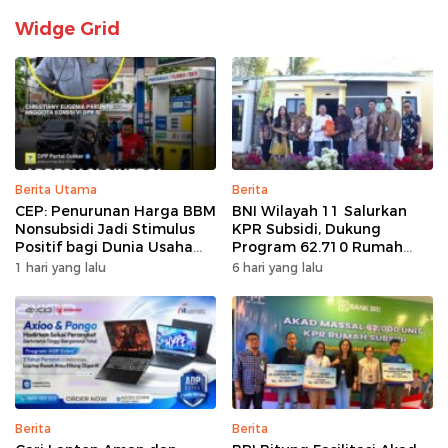
Widge Grid
Berita Utama
Berita
CEP: Penurunan Harga BBM
BNI Wilayah 11 Salurkan
Nonsubsidi Jadi Stimulus
KPR Subsidi, Dukung
Positif bagi Dunia Usaha
Program 62.710 Rumah
dan Pertumbuhan Ekonomi
Bersubsidi
1 hari yang lalu
6 hari yang lalu
Berita
Berita