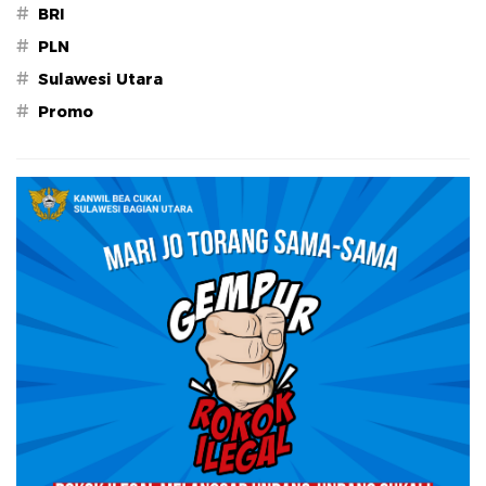
#
BRI
#
PLN
#
Sulawesi Utara
#
Promo