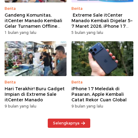
Berita
Berita
Gandeng Komunitas,
Extreme Sale itCenter
itCenter Manado Kembali
Manado Kembali Digelar 5–
Gelar Turnamen Offline
7 Maret 2026, iPhone 17
Free Fire, 60 Tim Siap
Pro Max Diskon hingga
1 bulan yang lalu
5 bulan yang lalu
Bertarung
Rp1,75 Juta
Berita
Berita
Hari Terakhir! Buru Gadget
iPhone 17 Meledak di
Impian di Extreme Sale
Pasaran, Apple Kembali
itCenter Manado
Catat Rekor Cuan Global
9 bulan yang lalu
9 bulan yang lalu
Selengkapnya