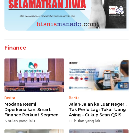
Finance
Berita
Berita
Modana Resmi
Jalan-Jalan ke Luar Negeri,
Diperkenalkan, Smart
Tak Perlu Lagi Tukar Uang
Finance Perkuat Segmen
Asing – Cukup Scan QRIS
Pembiayaan Multiguna
Pakai BRImo
6 bulan yang lalu
11 bulan yang lalu