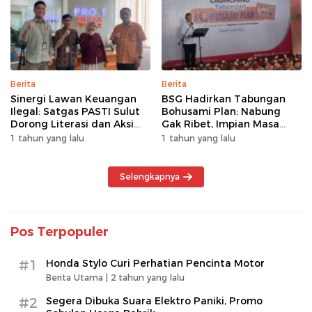
Berita
Berita
Sinergi Lawan Keuangan
BSG Hadirkan Tabungan
Ilegal: Satgas PASTI Sulut
Bohusami Plan: Nabung
Dorong Literasi dan Aksi
Gak Ribet, Impian Masa
Kolektif Masyarakat
Depan Makin Dekat!
1 tahun yang lalu
1 tahun yang lalu
Selengkapnya
Pos Terpopuler
#1
Honda Stylo Curi Perhatian Pencinta Motor
Berita Utama |
2 tahun yang lalu
#2
Segera Dibuka Suara Elektro Paniki, Promo