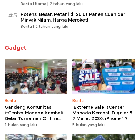
Berita Utama |
2 tahun yang lalu
#5
Potensi Besar, Petani di Sulut Panen Cuan dari
Minyak Nilam, Harga Meroket!
Berita |
2 tahun yang lalu
Gadget
Berita
Berita
Gandeng Komunitas,
Extreme Sale itCenter
itCenter Manado Kembali
Manado Kembali Digelar 5–
Gelar Turnamen Offline
7 Maret 2026, iPhone 17
Free Fire, 60 Tim Siap
Pro Max Diskon hingga
1 bulan yang lalu
5 bulan yang lalu
Bertarung
Rp1,75 Juta