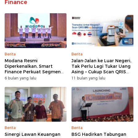
Finance
Berita
Berita
Modana Resmi
Jalan-Jalan ke Luar Negeri,
Diperkenalkan, Smart
Tak Perlu Lagi Tukar Uang
Finance Perkuat Segmen
Asing – Cukup Scan QRIS
Pembiayaan Multiguna
Pakai BRImo
6 bulan yang lalu
11 bulan yang lalu
Berita
Berita
Sinergi Lawan Keuangan
BSG Hadirkan Tabungan