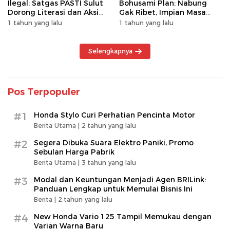
Ilegal: Satgas PASTI Sulut
Bohusami Plan: Nabung
Dorong Literasi dan Aksi
Gak Ribet, Impian Masa
Kolektif Masyarakat
Depan Makin Dekat!
1 tahun yang lalu
1 tahun yang lalu
Selengkapnya
Pos Terpopuler
#1
Honda Stylo Curi Perhatian Pencinta Motor
Berita Utama |
2 tahun yang lalu
#2
Segera Dibuka Suara Elektro Paniki, Promo
Sebulan Harga Pabrik
Berita Utama |
3 tahun yang lalu
#3
Modal dan Keuntungan Menjadi Agen BRILink:
Panduan Lengkap untuk Memulai Bisnis Ini
Berita |
2 tahun yang lalu
#4
New Honda Vario 125 Tampil Memukau dengan
Varian Warna Baru