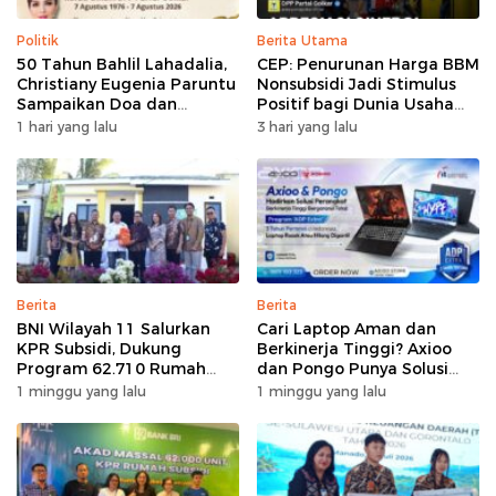
Politik
Berita Utama
50 Tahun Bahlil Lahadalia,
CEP: Penurunan Harga BBM
Christiany Eugenia Paruntu
Nonsubsidi Jadi Stimulus
Sampaikan Doa dan
Positif bagi Dunia Usaha
Harapan
dan Pertumbuhan Ekonomi
1 hari yang lalu
3 hari yang lalu
Berita
Berita
BNI Wilayah 11 Salurkan
Cari Laptop Aman dan
KPR Subsidi, Dukung
Berkinerja Tinggi? Axioo
Program 62.710 Rumah
dan Pongo Punya Solusi
Bersubsidi
dengan Garansi Ekstra
1 minggu yang lalu
1 minggu yang lalu