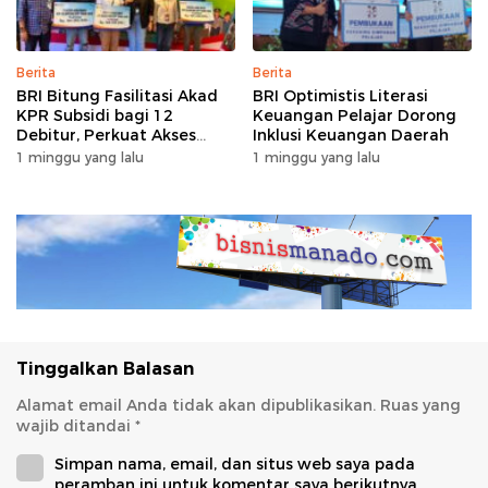
Berita
Berita
BRI Bitung Fasilitasi Akad
BRI Optimistis Literasi
KPR Subsidi bagi 12
Keuangan Pelajar Dorong
Debitur, Perkuat Akses
Inklusi Keuangan Daerah
Hunian Masyarakat
1 minggu yang lalu
1 minggu yang lalu
Berpenghasilan Rendah
Tinggalkan Balasan
Alamat email Anda tidak akan dipublikasikan.
Ruas yang
wajib ditandai
*
Simpan nama, email, dan situs web saya pada
peramban ini untuk komentar saya berikutnya.