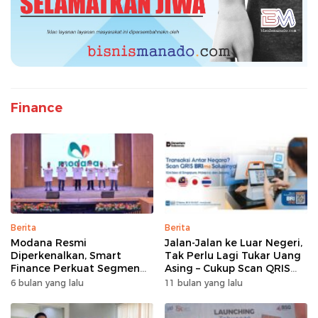
Finance
Berita
Berita
Modana Resmi
Jalan-Jalan ke Luar Negeri,
Diperkenalkan, Smart
Tak Perlu Lagi Tukar Uang
Finance Perkuat Segmen
Asing – Cukup Scan QRIS
Pembiayaan Multiguna
Pakai BRImo
6 bulan yang lalu
11 bulan yang lalu