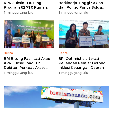
KPR Subsidi, Dukung
Berkinerja Tinggi? Axioo
Program 62.710 Rumah
dan Pongo Punya Solusi
Bersubsidi
dengan Garansi Ekstra
1 minggu yang lalu
1 minggu yang lalu
Berita
Berita
BRI Bitung Fasilitasi Akad
BRI Optimistis Literasi
KPR Subsidi bagi 12
Keuangan Pelajar Dorong
Debitur, Perkuat Akses
Inklusi Keuangan Daerah
Hunian Masyarakat
1 minggu yang lalu
1 minggu yang lalu
Berpenghasilan Rendah