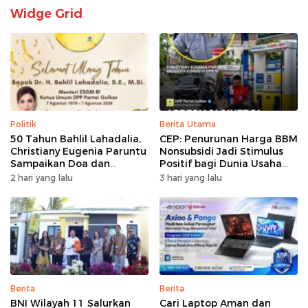
Widge Grid
Politik
Berita Utama
50 Tahun Bahlil Lahadalia,
CEP: Penurunan Harga BBM
Christiany Eugenia Paruntu
Nonsubsidi Jadi Stimulus
Sampaikan Doa dan
Positif bagi Dunia Usaha
Harapan
dan Pertumbuhan Ekonomi
2 hari yang lalu
3 hari yang lalu
Berita
Berita
BNI Wilayah 11 Salurkan
Cari Laptop Aman dan