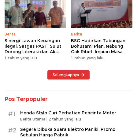
Berita
Berita
Sinergi Lawan Keuangan
BSG Hadirkan Tabungan
Ilegal: Satgas PASTI Sulut
Bohusami Plan: Nabung
Dorong Literasi dan Aksi
Gak Ribet, Impian Masa
Kolektif Masyarakat
Depan Makin Dekat!
1 tahun yang lalu
1 tahun yang lalu
Selengkapnya
Pos Terpopuler
#1
Honda Stylo Curi Perhatian Pencinta Motor
Berita Utama |
2 tahun yang lalu
#2
Segera Dibuka Suara Elektro Paniki, Promo
Sebulan Harga Pabrik