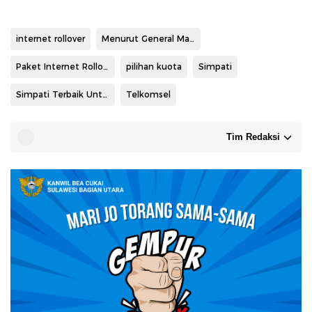
internet rollover
Menurut General Manager Mobile Consumer Business Region Jawa Timur Telkomsel Andri Kurniawan
Paket Internet Rollover
pilihan kuota
Simpati
Simpati Terbaik Untukmu
Telkomsel
Tim Redaksi