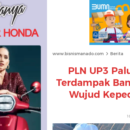
www.bisnismanado.com
Berita
PLN UP3 Pal
Terdampak Ban
Wujud Keped
1