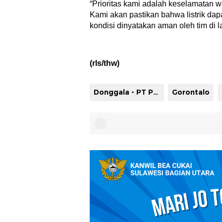
“Prioritas kami adalah keselamatan wa
Kami akan pastikan bahwa listrik dap
kondisi dinyatakan aman oleh tim di l
(rls/thw)
Donggala - PT PLN (Persero) melalui Unit Induk Distribusi Sulawesi Utara
Gorontalo