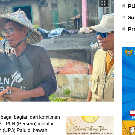
#
PL
#
Su
#
Pr
bagai bagian dari komitmen
PT PLN (Persero) melalui
 (UP3) Palu di bawah