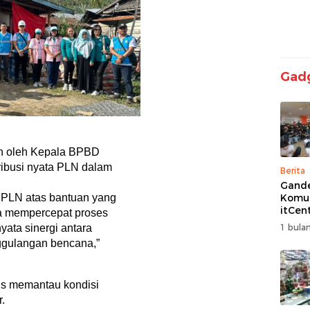
Gad
an oleh Kepala BPBD
ribusi nyata PLN dalam
Berita
Gand
a PLN atas bantuan yang
Komun
itCen
ya mempercepat proses
Kemba
yata sinergi antara
1 bulan
Turna
gulangan bencana,”
Free F
Siap 
rus memantau kondisi
r.