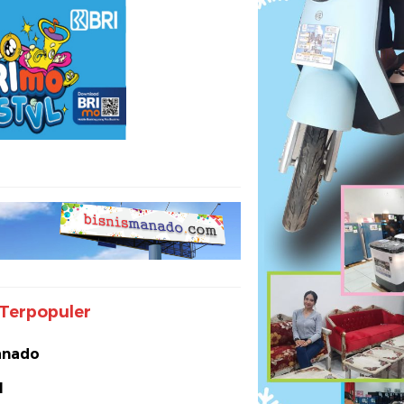
Terpopuler
nado
I