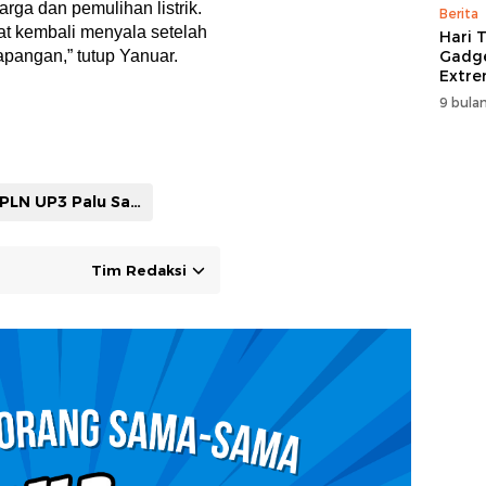
rga dan pemulihan listrik.
Berita
at kembali menyala setelah
Hari T
apangan,” tutup Yanuar.
Gadge
Extre
itCen
9 bulan
PLN UP3 Palu Salurkan Bantuan Bagi Warga Terdampak Banjir Bandang di Desa Wombo Kalongo Bisnismanado.com
Tim Redaksi