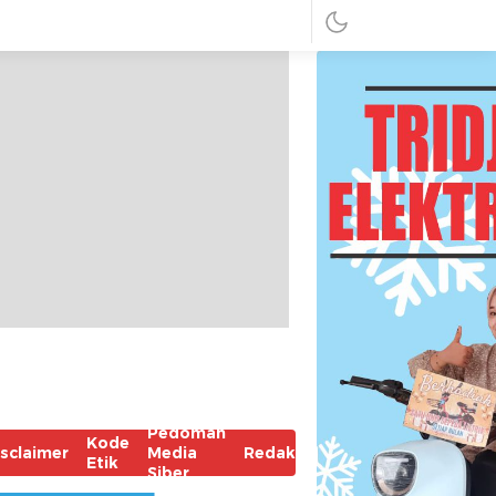
Pedoman
Kode
isclaimer
Media
Redaksi
Etik
Siber