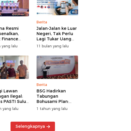
Berita
na Resmi
Jalan-Jalan ke Luar
kenalkan,
Negeri, Tak Perlu
 Finance
Lagi Tukar Uang
uat Segmen
Asing – Cukup Scan
 yang lalu
11 bulan yang lalu
iayaan
QRIS Pakai BRImo
guna
Berita
gi Lawan
BSG Hadirkan
gan Ilegal:
Tabungan
s PASTI Sulut
Bohusami Plan:
g Literasi
Nabung Gak Ribet,
n yang lalu
1 tahun yang lalu
ksi Kolektif
Impian Masa Depan
rakat
Makin Dekat!
Selengkapnya