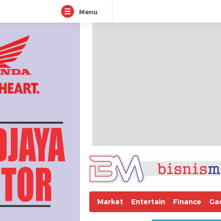
Menu
Market
Entertain
Finance
Ga