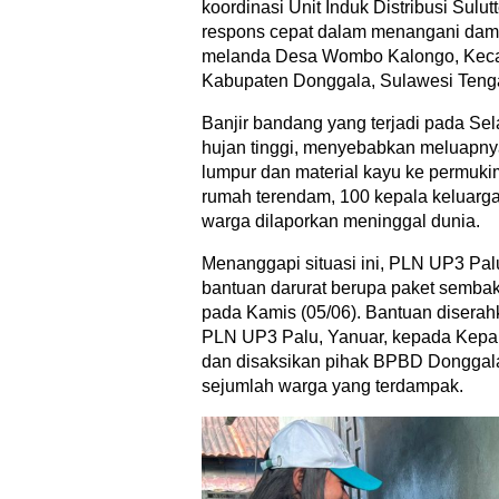
koordinasi Unit Induk Distribusi Sul
respons cepat dalam menangani dam
melanda Desa Wombo Kalongo, Keca
Kabupaten Donggala, Sulawesi Teng
Banjir bandang yang terjadi pada Sela
hujan tinggi, menyebabkan meluapn
lumpur dan material kayu ke permuk
rumah terendam, 100 kepala keluarg
warga dilaporkan meninggal dunia.
Menanggapi situasi ini, PLN UP3 Pa
bantuan darurat berupa paket sembako
pada Kamis (05/06). Bantuan disera
PLN UP3 Palu, Yanuar, kepada Kep
dan disaksikan pihak BPBD Donggala
sejumlah warga yang terdampak.