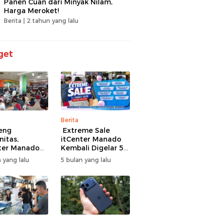
Panen Cuan dari Minyak Nilam,
Harga Meroket!
Berita |
2 tahun yang lalu
get
Berita
eng
Extreme Sale
itas,
itCenter Manado
ter Manado
Kembali Digelar 5–
li Gelar
7 Maret 2026,
 yang lalu
5 bulan yang lalu
men Offline
iPhone 17 Pro Max
ire, 60 Tim
Diskon hingga
Bertarung
Rp1,75 Juta