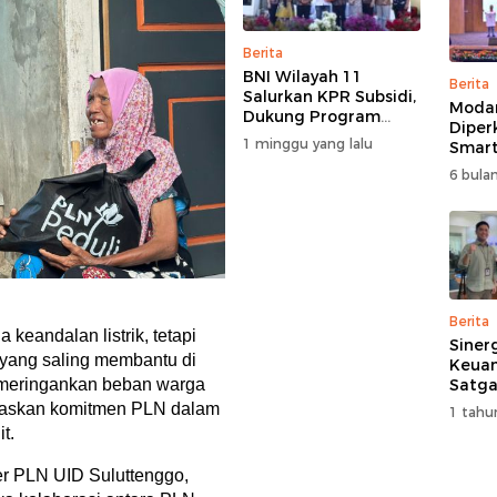
Berita
BNI Wilayah 11
Berita
Salurkan KPR Subsidi,
Moda
Dukung Program
Diper
62.710 Rumah
1 minggu yang lalu
Smart
Bersubsidi
Perk
6 bulan
Pemb
Multi
Berita
 keandalan listrik, tetapi
Siner
 yang saling membantu di
Keuan
t meringankan beban warga
Satga
Doron
egaskan komitmen PLN dalam
1 tahu
dan A
t.
Masya
er PLN UID Suluttenggo,