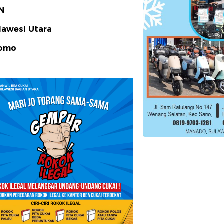
N
lawesi Utara
omo