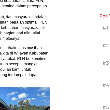
 kolaborasi antara PLN,
t penting dalam percepatan
Pos 
rah, dan masyarakat adalah
ihan berjalan optimal. PLN
#1
 kebutuhan masyarakat di
 bagian dari nilai-nilai
,” jelasnya.
#2
t prihatin atas musibah
 kita di Wilayah Kabupaten
asyarakat, PLN berkomitmen
#3
tuan secepat mungkin.
dulian kami untuk
yang terdampak dapat
#4
#5