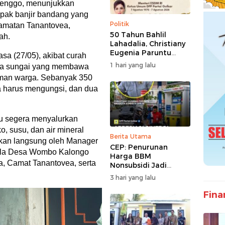
uttenggo, menunjukkan
pak banjir bandang yang
Politik
matan Tanantovea,
50 Tahun Bahlil
ah.
Lahadalia, Christiany
Eugenia Paruntu
sa (27/05), akibat curah
Sampaikan Doa dan
1 hari yang lalu
ya sungai yang membawa
Harapan
iman warga. Sebanyak 350
a harus mengungsi, dan dua
lu segera menyalurkan
, susu, dan air mineral
Berita Utama
hkan langsung oleh Manager
CEP: Penurunan
ala Desa Wombo Kalongo
Harga BBM
, Camat Tanantovea, serta
Nonsubsidi Jadi
Stimulus Positif bagi
3 hari yang lalu
Dunia Usaha dan
Pertumbuhan
Fina
Ekonomi