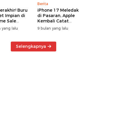
Berita
erakhir! Buru
iPhone 17 Meledak
t Impian di
di Pasaran, Apple
me Sale
Kembali Catat
ter Manado
Rekor Cuan Global
 yang lalu
9 bulan yang lalu
Selengkapnya