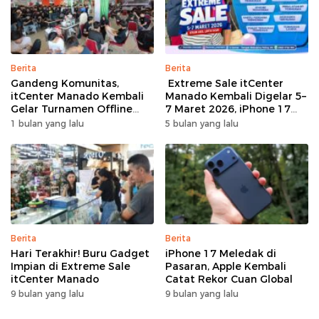
Berita
Berita
Gandeng Komunitas,
Extreme Sale itCenter
itCenter Manado Kembali
Manado Kembali Digelar 5–
Gelar Turnamen Offline
7 Maret 2026, iPhone 17
Free Fire, 60 Tim Siap
Pro Max Diskon hingga
1 bulan yang lalu
5 bulan yang lalu
Bertarung
Rp1,75 Juta
Berita
Berita
Hari Terakhir! Buru Gadget
iPhone 17 Meledak di
Impian di Extreme Sale
Pasaran, Apple Kembali
itCenter Manado
Catat Rekor Cuan Global
9 bulan yang lalu
9 bulan yang lalu