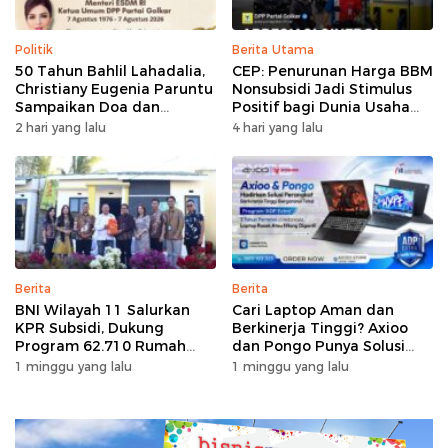
Politik
Berita Utama
50 Tahun Bahlil Lahadalia,
CEP: Penurunan Harga BBM
Christiany Eugenia Paruntu
Nonsubsidi Jadi Stimulus
Sampaikan Doa dan
Positif bagi Dunia Usaha
Harapan
dan Pertumbuhan Ekonomi
2 hari yang lalu
4 hari yang lalu
Berita
Berita
BNI Wilayah 11 Salurkan
Cari Laptop Aman dan
KPR Subsidi, Dukung
Berkinerja Tinggi? Axioo
Program 62.710 Rumah
dan Pongo Punya Solusi
Bersubsidi
dengan Garansi Ekstra
1 minggu yang lalu
1 minggu yang lalu