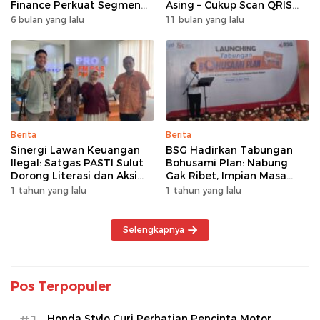
Finance Perkuat Segmen
Asing – Cukup Scan QRIS
Pembiayaan Multiguna
Pakai BRImo
6 bulan yang lalu
11 bulan yang lalu
Berita
Berita
Sinergi Lawan Keuangan
BSG Hadirkan Tabungan
Ilegal: Satgas PASTI Sulut
Bohusami Plan: Nabung
Dorong Literasi dan Aksi
Gak Ribet, Impian Masa
Kolektif Masyarakat
Depan Makin Dekat!
1 tahun yang lalu
1 tahun yang lalu
Selengkapnya
Pos Terpopuler
Honda Stylo Curi Perhatian Pencinta Motor