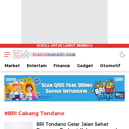
www.bisnismanado.com
Berita Bisnis Sulawesi Utara
Market
Entertain
Finance
Gadget
Otomotif
#BRI Cabang Tondano
BRI Tondano Gelar Jalan Sehat