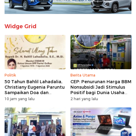
Widge Grid
Politik
Berita Utama
50 Tahun Bahlil Lahadalia,
CEP: Penurunan Harga BBM
Christiany Eugenia Paruntu
Nonsubsidi Jadi Stimulus
Sampaikan Doa dan
Positif bagi Dunia Usaha
Harapan
dan Pertumbuhan Ekonomi
10 jam yang lalu
2 hari yang lalu