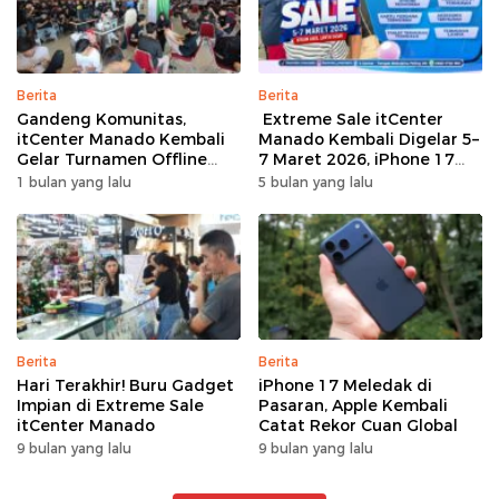
Berita
Berita
Gandeng Komunitas,
Extreme Sale itCenter
itCenter Manado Kembali
Manado Kembali Digelar 5–
Gelar Turnamen Offline
7 Maret 2026, iPhone 17
Free Fire, 60 Tim Siap
Pro Max Diskon hingga
1 bulan yang lalu
5 bulan yang lalu
Bertarung
Rp1,75 Juta
Berita
Berita
Hari Terakhir! Buru Gadget
iPhone 17 Meledak di
Impian di Extreme Sale
Pasaran, Apple Kembali
itCenter Manado
Catat Rekor Cuan Global
9 bulan yang lalu
9 bulan yang lalu