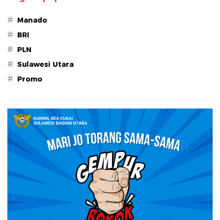
#
Manado
#
BRI
#
PLN
#
Sulawesi Utara
#
Promo