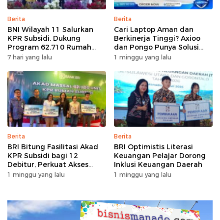
Berita
Berita
BNI Wilayah 11 Salurkan
Cari Laptop Aman dan
KPR Subsidi, Dukung
Berkinerja Tinggi? Axioo
Program 62.710 Rumah
dan Pongo Punya Solusi
Bersubsidi
dengan Garansi Ekstra
7 hari yang lalu
1 minggu yang lalu
Berita
Berita
BRI Bitung Fasilitasi Akad
BRI Optimistis Literasi
KPR Subsidi bagi 12
Keuangan Pelajar Dorong
Debitur, Perkuat Akses
Inklusi Keuangan Daerah
Hunian Masyarakat
1 minggu yang lalu
1 minggu yang lalu
Berpenghasilan Rendah