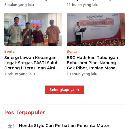
Pembiayaan Multiguna
Pakai BRImo
6 bulan yang lalu
11 bulan yang lalu
Berita
Berita
Sinergi Lawan Keuangan
BSG Hadirkan Tabungan
Ilegal: Satgas PASTI Sulut
Bohusami Plan: Nabung
Dorong Literasi dan Aksi
Gak Ribet, Impian Masa
Kolektif Masyarakat
Depan Makin Dekat!
1 tahun yang lalu
1 tahun yang lalu
Selengkapnya
Pos Terpopuler
#1
Honda Stylo Curi Perhatian Pencinta Motor