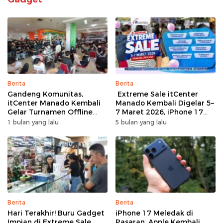
Berita
Berita
Gandeng Komunitas,
Extreme Sale itCenter
itCenter Manado Kembali
Manado Kembali Digelar 5–
Gelar Turnamen Offline
7 Maret 2026, iPhone 17
Free Fire, 60 Tim Siap
Pro Max Diskon hingga
1 bulan yang lalu
5 bulan yang lalu
Bertarung
Rp1,75 Juta
Berita
Berita
Hari Terakhir! Buru Gadget
iPhone 17 Meledak di
Impian di Extreme Sale
Pasaran, Apple Kembali