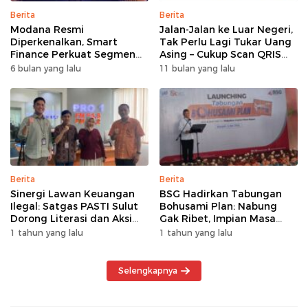
Berita
Berita
Modana Resmi
Jalan-Jalan ke Luar Negeri,
Diperkenalkan, Smart
Tak Perlu Lagi Tukar Uang
Finance Perkuat Segmen
Asing – Cukup Scan QRIS
Pembiayaan Multiguna
Pakai BRImo
6 bulan yang lalu
11 bulan yang lalu
Berita
Berita
Sinergi Lawan Keuangan
BSG Hadirkan Tabungan
Ilegal: Satgas PASTI Sulut
Bohusami Plan: Nabung
Dorong Literasi dan Aksi
Gak Ribet, Impian Masa
Kolektif Masyarakat
Depan Makin Dekat!
1 tahun yang lalu
1 tahun yang lalu
Selengkapnya