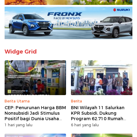
Widge Grid
Berita Utama
Berita
CEP: Penurunan Harga BBM
BNI Wilayah 11 Salurkan
Nonsubsidi Jadi Stimulus
KPR Subsidi, Dukung
Positif bagi Dunia Usaha
Program 62.710 Rumah
dan Pertumbuhan Ekonomi
Bersubsidi
1 hari yang lalu
6 hari yang lalu