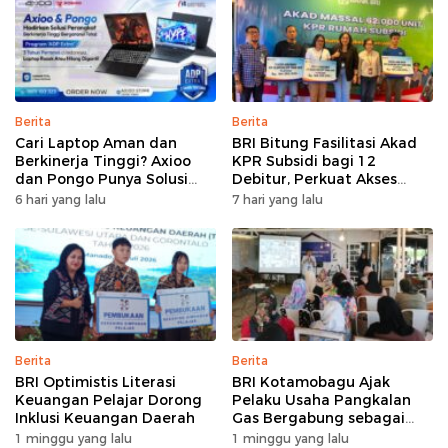
Berita
Berita
Cari Laptop Aman dan
BRI Bitung Fasilitasi Akad
Berkinerja Tinggi? Axioo
KPR Subsidi bagi 12
dan Pongo Punya Solusi
Debitur, Perkuat Akses
dengan Garansi Ekstra
Hunian Masyarakat
6 hari yang lalu
7 hari yang lalu
Berpenghasilan Rendah
Berita
Berita
BRI Optimistis Literasi
BRI Kotamobagu Ajak
Keuangan Pelajar Dorong
Pelaku Usaha Pangkalan
Inklusi Keuangan Daerah
Gas Bergabung sebagai
Agen BRILink
1 minggu yang lalu
1 minggu yang lalu