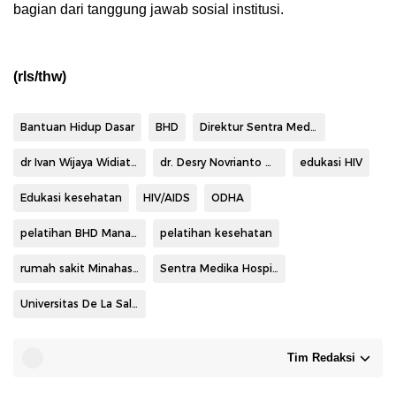
bagian dari tanggung jawab sosial institusi.
(rls/thw)
Bantuan Hidup Dasar
BHD
Direktur Sentra Medika Hospital Minahasa Utara dr. Ivan Wijaya Widiatomo MARS
dr Ivan Wijaya Widiatomo MARS
dr. Desry Novrianto Tumonglo
edukasi HIV
Edukasi kesehatan
HIV/AIDS
ODHA
pelatihan BHD Manado
pelatihan kesehatan
rumah sakit Minahasa Utara
Sentra Medika Hospital Minahasa Utara
Universitas De La Salle Manado
Tim Redaksi