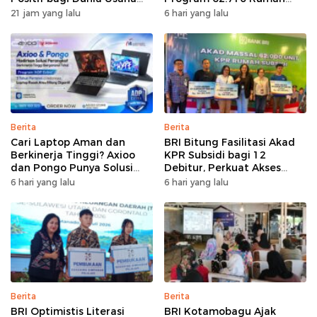
dan Pertumbuhan Ekonomi
Bersubsidi
21 jam yang lalu
6 hari yang lalu
Berita
Berita
Cari Laptop Aman dan
BRI Bitung Fasilitasi Akad
Berkinerja Tinggi? Axioo
KPR Subsidi bagi 12
dan Pongo Punya Solusi
Debitur, Perkuat Akses
dengan Garansi Ekstra
Hunian Masyarakat
6 hari yang lalu
6 hari yang lalu
Berpenghasilan Rendah
Berita
Berita
BRI Optimistis Literasi
BRI Kotamobagu Ajak