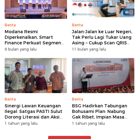
Berita
Berita
Modana Resmi
Jalan-Jalan ke Luar Negeri,
Diperkenalkan, Smart
Tak Perlu Lagi Tukar Uang
Finance Perkuat Segmen
Asing – Cukup Scan QRIS
Pembiayaan Multiguna
Pakai BRImo
6 bulan yang lalu
11 bulan yang lalu
Berita
Berita
Sinergi Lawan Keuangan
BSG Hadirkan Tabungan
Ilegal: Satgas PASTI Sulut
Bohusami Plan: Nabung
Dorong Literasi dan Aksi
Gak Ribet, Impian Masa
Kolektif Masyarakat
Depan Makin Dekat!
1 tahun yang lalu
1 tahun yang lalu