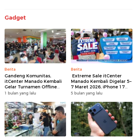
Gadget
Berita
Berita
Gandeng Komunitas,
Extreme Sale itCenter
itCenter Manado Kembali
Manado Kembali Digelar 5–
Gelar Turnamen Offline
7 Maret 2026, iPhone 17
Free Fire, 60 Tim Siap
Pro Max Diskon hingga
1 bulan yang lalu
5 bulan yang lalu
Bertarung
Rp1,75 Juta