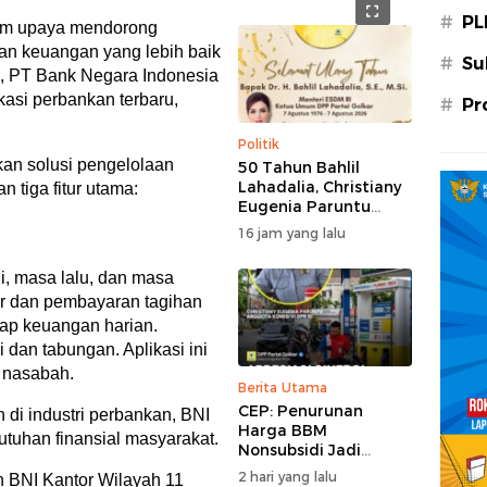
#
PL
m upaya mendorong
n keuangan yang lebih baik
#
Su
a, PT Bank Negara Indonesia
kasi perbankan terbaru,
#
Pr
Politik
kan solusi pengelolaan
50 Tahun Bahlil
Lahadalia, Christiany
 tiga fitur utama:
Eugenia Paruntu
Sampaikan Doa dan
16 jam yang lalu
Harapan
, masa lalu, dan masa
r dan pembayaran tagihan
ap keuangan harian.
dan tabungan. Aplikasi ini
 nasabah.
Berita Utama
CEP: Penurunan
di industri perbankan, BNI
Harga BBM
utuhan finansial masyarakat.
Nonsubsidi Jadi
Stimulus Positif bagi
2 hari yang lalu
 BNI Kantor Wilayah 11