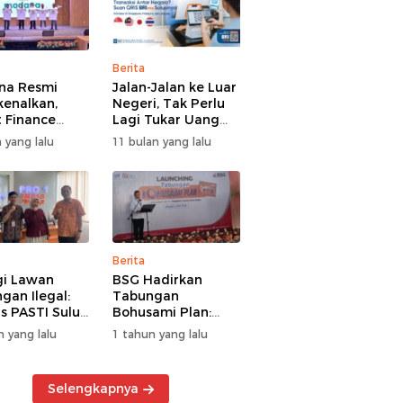
Berita
na Resmi
Jalan-Jalan ke Luar
kenalkan,
Negeri, Tak Perlu
 Finance
Lagi Tukar Uang
uat Segmen
Asing – Cukup Scan
 yang lalu
11 bulan yang lalu
iayaan
QRIS Pakai BRImo
guna
Berita
gi Lawan
BSG Hadirkan
gan Ilegal:
Tabungan
s PASTI Sulut
Bohusami Plan:
g Literasi
Nabung Gak Ribet,
n yang lalu
1 tahun yang lalu
ksi Kolektif
Impian Masa Depan
rakat
Makin Dekat!
Selengkapnya