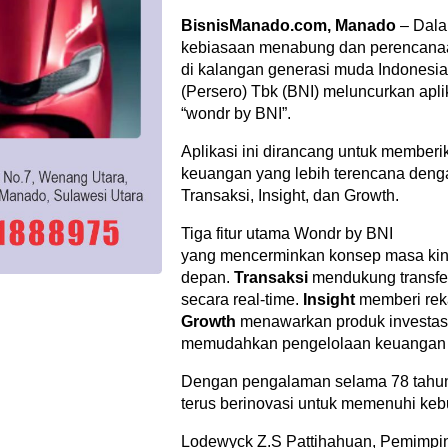
BisnisManado.com, Manado
– Dala
kebiasaan menabung dan perencanaa
di kalangan generasi muda Indonesi
(Persero) Tbk (BNI) meluncurkan apli
“wondr by BNI”.
Aplikasi ini dirancang untuk memberi
keuangan yang lebih terencana dengan
Transaksi, Insight, dan Growth.
Tiga fitur utama Wondr by BNI
yang mencerminkan konsep masa kini
depan.
Transaksi
mendukung transfe
secara real-time.
Insight
memberi rek
Growth
menawarkan produk investasi 
memudahkan pengelolaan keuangan
Dengan pengalaman selama 78 tahun 
terus berinovasi untuk memenuhi keb
Lodewyck Z.S Pattihahuan, Pemimpin