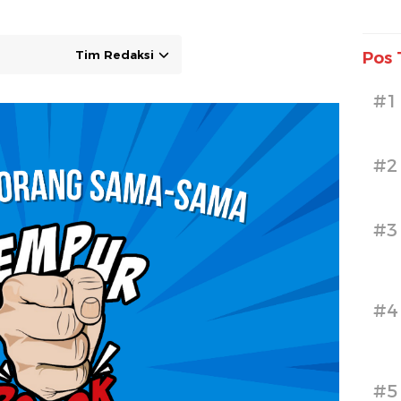
Tim Redaksi
Pos 
#1
#2
#3
#4
#5