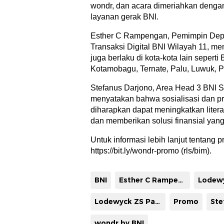
wondr, dan acara dimeriahkan dengan
layanan gerak BNI.
Esther C Rampengan, Pemimpin Dep
Transaksi Digital BNI Wilayah 11, 
juga berlaku di kota-kota lain seperti
Kotamobagu, Ternate, Palu, Luwuk, Par
Stefanus Darjono, Area Head 3 BNI S
menyatakan bahwa sosialisasi dan pr
diharapkan dapat meningkatkan liter
dan memberikan solusi finansial yang 
Untuk informasi lebih lanjut tentang p
https://bit.ly/wondr-promo (rls/bim).
BNI
Esther C Rampengan Pemimpin Departemen Bisnis dan Transaksi Digital BNI Wilayah 11
Lodewyck ZS Pattihahuan Pemimpin BNI Kantor Wilayah 11 Suluttenggomalut
Promo
wondr by BNI