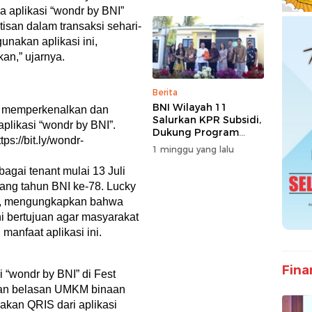
Dunia Usaha dan
 aplikasi “wondr by BNI”
Pertumbuhan
san dalam transaksi sehari-
Ekonomi
nakan aplikasi ini,
an,” ujarnya.
Berita
BNI Wilayah 11
f memperkenalkan dan
Salurkan KPR Subsidi,
likasi “wondr by BNI”.
Dukung Program
tps://bit.ly/wondr-
62.710 Rumah
1 minggu yang lalu
Bersubsidi
agai tenant mulai 13 Juli
ang tahun BNI ke-78. Lucky
1, mengungkapkan bahwa
ni bertujuan agar masyarakat
anfaat aplikasi ini.
Fina
i “wondr by BNI” di Fest
kan belasan UMKM binaan
nakan QRIS dari aplikasi