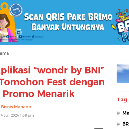
tama
plikasi “wondr by BNI”
 Tomohon Fest dengan
 Promo Menarik
Tag 
Bisnis Manado
#
Ma
14 Juli 2024 1:58 pm
#
BR