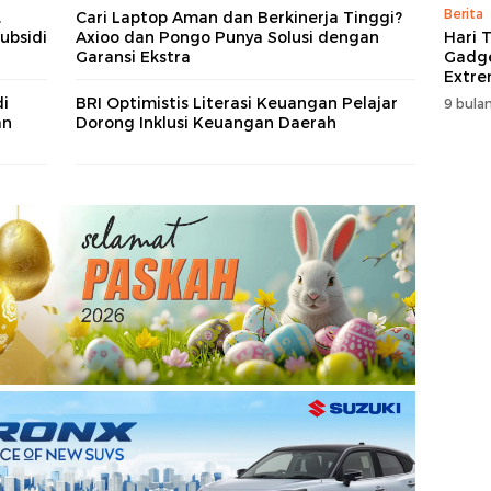
Berita
,
Cari Laptop Aman dan Berkinerja Tinggi?
Hari T
ubsidi
Axioo dan Pongo Punya Solusi dengan
Gadge
Garansi Ekstra
Extre
itCen
di
BRI Optimistis Literasi Keuangan Pelajar
9 bulan
an
Dorong Inklusi Keuangan Daerah