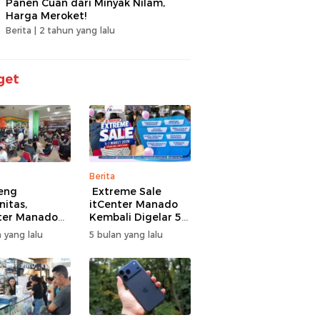
Panen Cuan dari Minyak Nilam,
Harga Meroket!
Berita |
2 tahun yang lalu
get
Berita
eng
Extreme Sale
itas,
itCenter Manado
ter Manado
Kembali Digelar 5–
li Gelar
7 Maret 2026,
 yang lalu
5 bulan yang lalu
men Offline
iPhone 17 Pro Max
ire, 60 Tim
Diskon hingga
Bertarung
Rp1,75 Juta