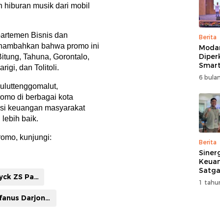
 hiburan musik dari mobil
artemen Bisnis dan
Berita
menambahkan bahwa promo ini
Moda
Diper
 Bitung, Tahuna, Gorontalo,
Smart
igi, dan Tolitoli.
Perk
6 bulan
Pemb
uluttenggomalut,
Multi
omo di berbagai kota
asi keuangan masyarakat
lebih baik.
romo, kunjungi:
Berita
Siner
Keuan
Satga
Lodewyck ZS Pattihahuan
Doron
1 tahu
dan A
Masya
Stefanus Darjono Area Head 3 BNI Suluttenggomalut