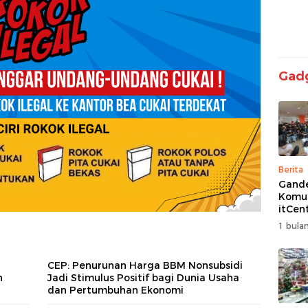
Gad
Berita
Gand
Komun
itCen
Kemba
1 bulan
Turna
Free F
Siap 
CEP: Penurunan Harga BBM Nonsubsidi
n
Jadi Stimulus Positif bagi Dunia Usaha
dan Pertumbuhan Ekonomi