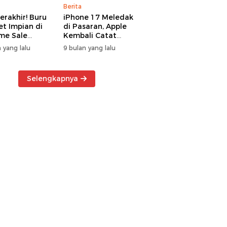
Berita
erakhir! Buru
iPhone 17 Meledak
t Impian di
di Pasaran, Apple
me Sale
Kembali Catat
ter Manado
Rekor Cuan Global
 yang lalu
9 bulan yang lalu
Selengkapnya