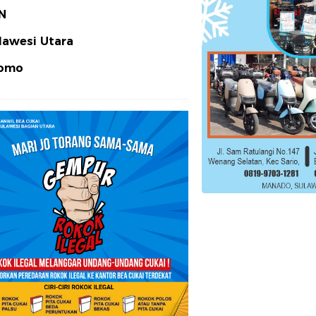
N
lawesi Utara
omo