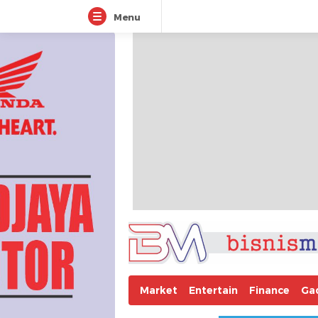
Menu
Market
Entertain
Finance
Ga