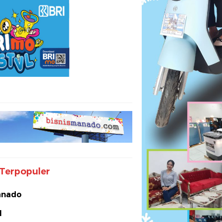
Terpopuler
nado
I