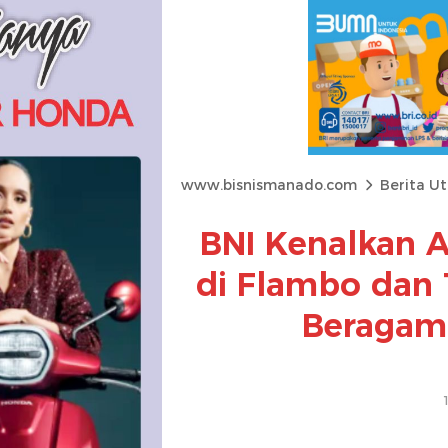
www.bisnismanado.com
Berita U
BNI Kenalkan A
di Flambo dan
Beragam