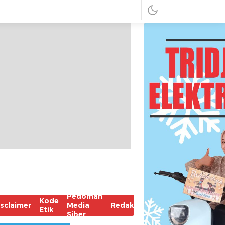
Pedoman
Kode
isclaimer
Media
Redaksi
Etik
Siber