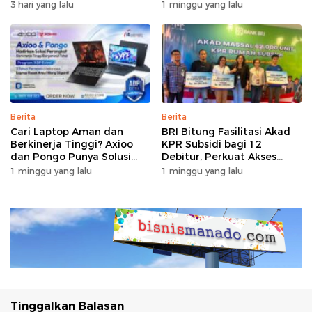
dan Pertumbuhan Ekonomi
Bersubsidi
3 hari yang lalu
1 minggu yang lalu
Berita
Berita
Cari Laptop Aman dan
BRI Bitung Fasilitasi Akad
Berkinerja Tinggi? Axioo
KPR Subsidi bagi 12
dan Pongo Punya Solusi
Debitur, Perkuat Akses
dengan Garansi Ekstra
Hunian Masyarakat
1 minggu yang lalu
1 minggu yang lalu
Berpenghasilan Rendah
Tinggalkan Balasan