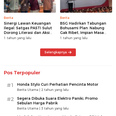
Berita
Berita
Sinergi Lawan Keuangan
BSG Hadirkan Tabungan
Ilegal: Satgas PASTI Sulut
Bohusami Plan: Nabung
Dorong Literasi dan Aksi
Gak Ribet, Impian Masa
Kolektif Masyarakat
Depan Makin Dekat!
1 tahun yang lalu
1 tahun yang lalu
Selengkapnya
Pos Terpopuler
#1
Honda Stylo Curi Perhatian Pencinta Motor
Berita Utama |
2 tahun yang lalu
#2
Segera Dibuka Suara Elektro Paniki, Promo
Sebulan Harga Pabrik
Berita Utama |
3 tahun yang lalu