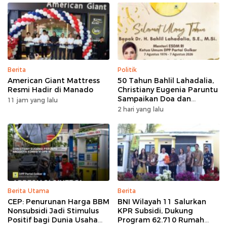
Berita
Politik
American Giant Mattress
50 Tahun Bahlil Lahadalia,
Resmi Hadir di Manado
Christiany Eugenia Paruntu
Sampaikan Doa dan
11 jam yang lalu
Harapan
2 hari yang lalu
Berita Utama
Berita
CEP: Penurunan Harga BBM
BNI Wilayah 11 Salurkan
Nonsubsidi Jadi Stimulus
KPR Subsidi, Dukung
Positif bagi Dunia Usaha
Program 62.710 Rumah