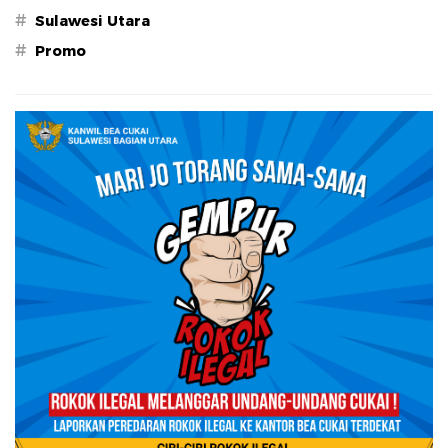
#
Sulawesi Utara
#
Promo