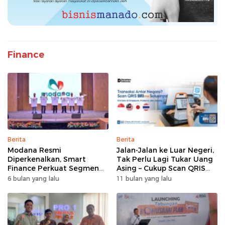
Finance
Berita
Berita
Modana Resmi
Jalan-Jalan ke Luar Negeri,
Diperkenalkan, Smart
Tak Perlu Lagi Tukar Uang
Finance Perkuat Segmen
Asing – Cukup Scan QRIS
Pembiayaan Multiguna
Pakai BRImo
6 bulan yang lalu
11 bulan yang lalu