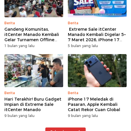
Berita
Berita
Gandeng Komunitas,
Extreme Sale itCenter
itCenter Manado Kembali
Manado Kembali Digelar 5–
Gelar Turnamen Offline
7 Maret 2026, iPhone 17
Free Fire, 60 Tim Siap
Pro Max Diskon hingga
1 bulan yang lalu
5 bulan yang lalu
Bertarung
Rp1,75 Juta
Berita
Berita
Hari Terakhir! Buru Gadget
iPhone 17 Meledak di
Impian di Extreme Sale
Pasaran, Apple Kembali
itCenter Manado
Catat Rekor Cuan Global
9 bulan yang lalu
9 bulan yang lalu