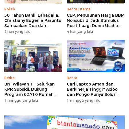
Politik
Berita Utama
50 Tahun Bahlil Lahadalia,
CEP: Penurunan Harga BBM
Christiany Eugenia Paruntu
Nonsubsidi Jadi Stimulus
Sampaikan Doa dan
Positif bagi Dunia Usaha
Harapan
dan Pertumbuhan Ekonomi
2 hari yang lalu
4 hari yang lalu
Berita
Berita
BNI Wilayah 11 Salurkan
Cari Laptop Aman dan
KPR Subsidi, Dukung
Berkinerja Tinggi? Axioo
Program 62.710 Rumah
dan Pongo Punya Solusi
Bersubsidi
dengan Garansi Ekstra
1 minggu yang lalu
1 minggu yang lalu