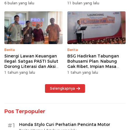
Pembiayaan Multiguna
Pakai BRImo
6 bulan yang lalu
11 bulan yang lalu
Berita
Berita
Sinergi Lawan Keuangan
BSG Hadirkan Tabungan
Ilegal: Satgas PASTI Sulut
Bohusami Plan: Nabung
Dorong Literasi dan Aksi
Gak Ribet, Impian Masa
Kolektif Masyarakat
Depan Makin Dekat!
1 tahun yang lalu
1 tahun yang lalu
Selengkapnya
Pos Terpopuler
#1
Honda Stylo Curi Perhatian Pencinta Motor