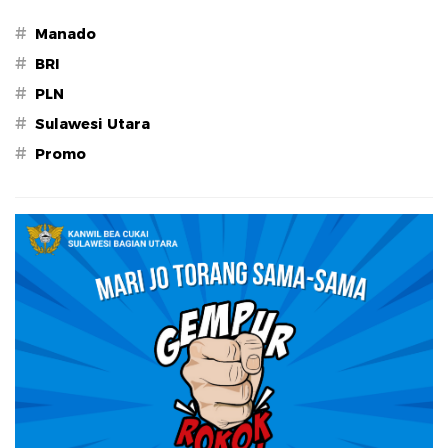
#
Manado
#
BRI
#
PLN
#
Sulawesi Utara
#
Promo