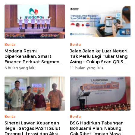
Berita
Berita
Modana Resmi
Jalan-Jalan ke Luar Negeri,
Diperkenalkan, Smart
Tak Perlu Lagi Tukar Uang
Finance Perkuat Segmen
Asing – Cukup Scan QRIS
Pembiayaan Multiguna
Pakai BRImo
6 bulan yang lalu
11 bulan yang lalu
Berita
Berita
Sinergi Lawan Keuangan
BSG Hadirkan Tabungan
Ilegal: Satgas PASTI Sulut
Bohusami Plan: Nabung
Dorong Literasi dan Aksi
Gak Ribet, Impian Masa