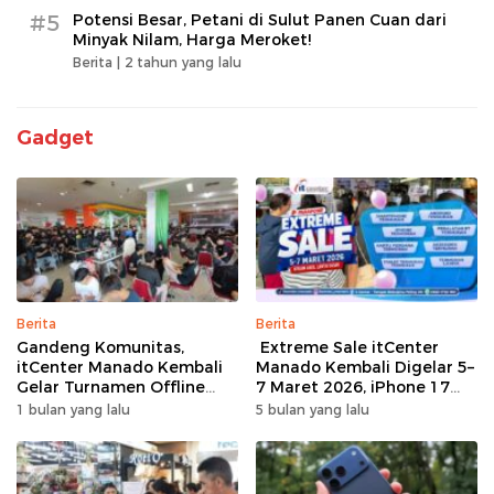
#5
Potensi Besar, Petani di Sulut Panen Cuan dari
Minyak Nilam, Harga Meroket!
Berita |
2 tahun yang lalu
Gadget
Berita
Berita
Gandeng Komunitas,
Extreme Sale itCenter
itCenter Manado Kembali
Manado Kembali Digelar 5–
Gelar Turnamen Offline
7 Maret 2026, iPhone 17
Free Fire, 60 Tim Siap
Pro Max Diskon hingga
1 bulan yang lalu
5 bulan yang lalu
Bertarung
Rp1,75 Juta