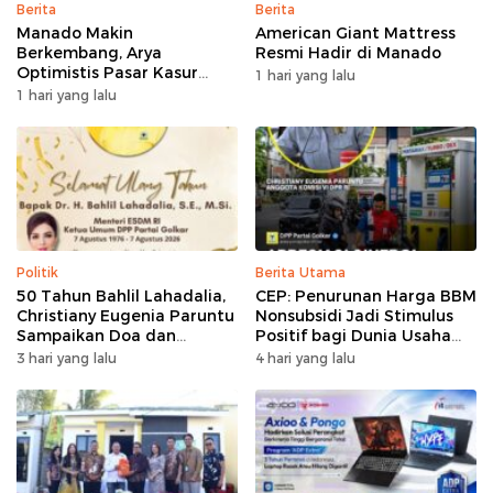
Berita
Berita
Manado Makin
American Giant Mattress
Berkembang, Arya
Resmi Hadir di Manado
Optimistis Pasar Kasur
1 hari yang lalu
Premium Tumbuh
1 hari yang lalu
Politik
Berita Utama
50 Tahun Bahlil Lahadalia,
CEP: Penurunan Harga BBM
Christiany Eugenia Paruntu
Nonsubsidi Jadi Stimulus
Sampaikan Doa dan
Positif bagi Dunia Usaha
Harapan
dan Pertumbuhan Ekonomi
3 hari yang lalu
4 hari yang lalu