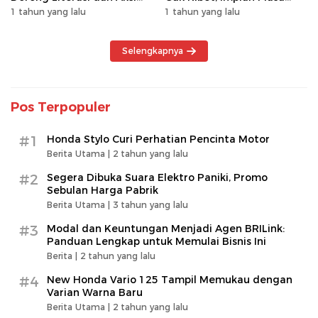
Kolektif Masyarakat
Depan Makin Dekat!
1 tahun yang lalu
1 tahun yang lalu
Selengkapnya
Pos Terpopuler
#1
Honda Stylo Curi Perhatian Pencinta Motor
Berita Utama |
2 tahun yang lalu
#2
Segera Dibuka Suara Elektro Paniki, Promo
Sebulan Harga Pabrik
Berita Utama |
3 tahun yang lalu
#3
Modal dan Keuntungan Menjadi Agen BRILink:
Panduan Lengkap untuk Memulai Bisnis Ini
Berita |
2 tahun yang lalu
#4
New Honda Vario 125 Tampil Memukau dengan
Varian Warna Baru
Berita Utama |
2 tahun yang lalu