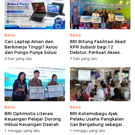
Berita
Berita
Cari Laptop Aman dan
BRI Bitung Fasilitasi Akad
Berkinerja Tinggi? Axioo
KPR Subsidi bagi 12
dan Pongo Punya Solusi
Debitur, Perkuat Akses
dengan Garansi Ekstra
Hunian Masyarakat
6 hari yang lalu
7 hari yang lalu
Berpenghasilan Rendah
Berita
Berita
BRI Optimistis Literasi
BRI Kotamobagu Ajak
Keuangan Pelajar Dorong
Pelaku Usaha Pangkalan
Inklusi Keuangan Daerah
Gas Bergabung sebagai
Agen BRILink
1 minggu yang lalu
1 minggu yang lalu