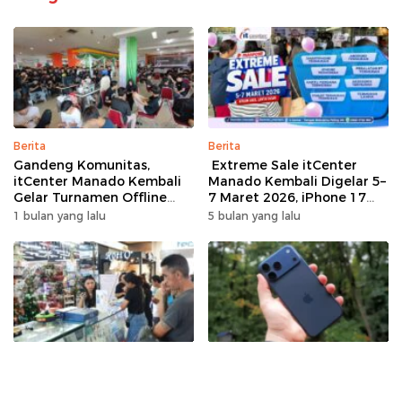
Berita
Berita
Gandeng Komunitas,
Extreme Sale itCenter
itCenter Manado Kembali
Manado Kembali Digelar 5–
Gelar Turnamen Offline
7 Maret 2026, iPhone 17
Free Fire, 60 Tim Siap
Pro Max Diskon hingga
1 bulan yang lalu
5 bulan yang lalu
Bertarung
Rp1,75 Juta
Berita
Berita
Hari Terakhir! Buru Gadget
iPhone 17 Meledak di
Impian di Extreme Sale
Pasaran, Apple Kembali