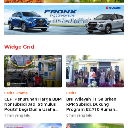
Widge Grid
Berita Utama
Berita
CEP: Penurunan Harga BBM
BNI Wilayah 11 Salurkan
Nonsubsidi Jadi Stimulus
KPR Subsidi, Dukung
Positif bagi Dunia Usaha
Program 62.710 Rumah
dan Pertumbuhan Ekonomi
Bersubsidi
1 hari yang lalu
6 hari yang lalu