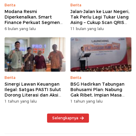
Berita
Berita
Modana Resmi
Jalan-Jalan ke Luar Negeri,
Diperkenalkan, Smart
Tak Perlu Lagi Tukar Uang
Finance Perkuat Segmen
Asing – Cukup Scan QRIS
Pembiayaan Multiguna
Pakai BRImo
6 bulan yang lalu
11 bulan yang lalu
Berita
Berita
Sinergi Lawan Keuangan
BSG Hadirkan Tabungan
Ilegal: Satgas PASTI Sulut
Bohusami Plan: Nabung
Dorong Literasi dan Aksi
Gak Ribet, Impian Masa
Kolektif Masyarakat
Depan Makin Dekat!
1 tahun yang lalu
1 tahun yang lalu
Selengkapnya