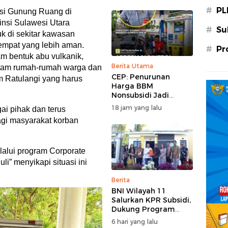
#
PL
si Gunung Ruang di
insi Sulawesi Utara
#
Su
k di sekitar kawasan
empat yang lebih aman.
#
Pr
m bentuk abu vulkanik,
Berita Utama
ntam rumah-rumah warga dan
CEP: Penurunan
m Ratulangi yang harus
Harga BBM
Nonsubsidi Jadi
Stimulus Positif bagi
18 jam yang lalu
i pihak dan terus
Dunia Usaha dan
gi masyarakat korban
Pertumbuhan
Ekonomi
lalui program Corporate
li” menyikapi situasi ini
Berita
BNI Wilayah 11
Salurkan KPR Subsidi,
Dukung Program
62.710 Rumah
6 hari yang lalu
Bersubsidi