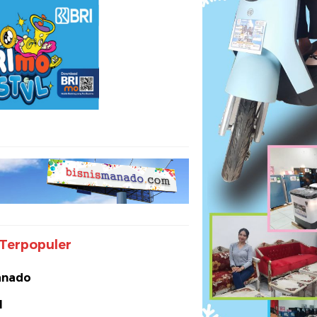
Terpopuler
nado
I