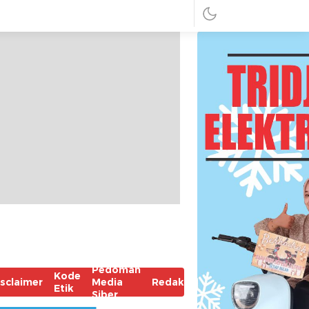
Pedoman
Kode
isclaimer
Media
Redaksi
Etik
Siber