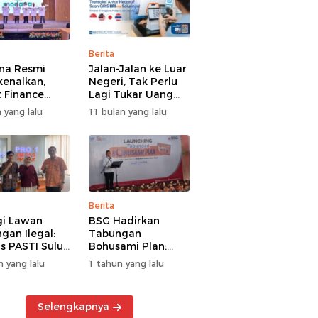
Berita
na Resmi
Jalan-Jalan ke Luar
kenalkan,
Negeri, Tak Perlu
 Finance
Lagi Tukar Uang
uat Segmen
Asing – Cukup Scan
 yang lalu
11 bulan yang lalu
iayaan
QRIS Pakai BRImo
guna
Berita
gi Lawan
BSG Hadirkan
gan Ilegal:
Tabungan
s PASTI Sulut
Bohusami Plan:
g Literasi
Nabung Gak Ribet,
n yang lalu
1 tahun yang lalu
ksi Kolektif
Impian Masa Depan
rakat
Makin Dekat!
Selengkapnya