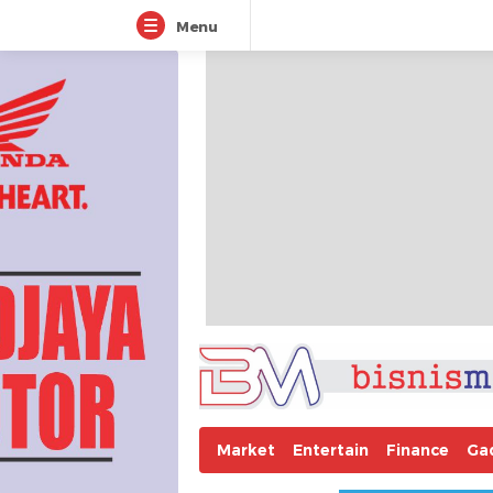
Menu
Market
Entertain
Finance
Ga