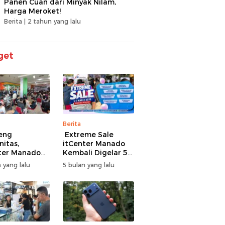
Panen Cuan dari Minyak Nilam,
Harga Meroket!
Berita |
2 tahun yang lalu
get
Berita
eng
Extreme Sale
itas,
itCenter Manado
ter Manado
Kembali Digelar 5–
li Gelar
7 Maret 2026,
 yang lalu
5 bulan yang lalu
men Offline
iPhone 17 Pro Max
ire, 60 Tim
Diskon hingga
Bertarung
Rp1,75 Juta