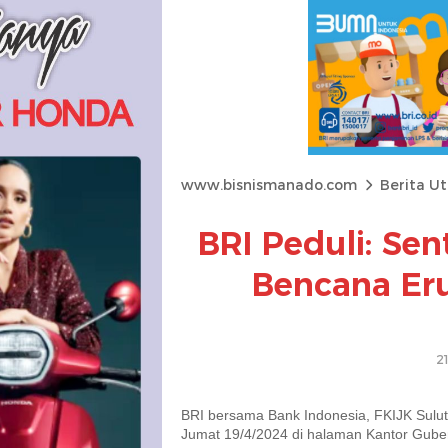
www.bisnismanado.com
Berita U
BRI Peduli: Se
Bencana Er
21
BRI bersama Bank Indonesia, FKIJK Sulu
Jumat 19/4/2024 di halaman Kantor Gubern