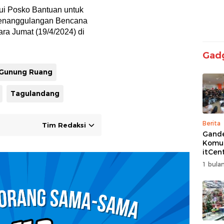
ui Posko Bantuan untuk
Penanggulangan Bencana
ra Jumat (19/4/2024) di
Gad
Gunung Ruang
Tagulandang
Berita
Tim Redaksi
Gand
Komun
itCen
Kemba
1 bulan
Turna
Free F
Siap 