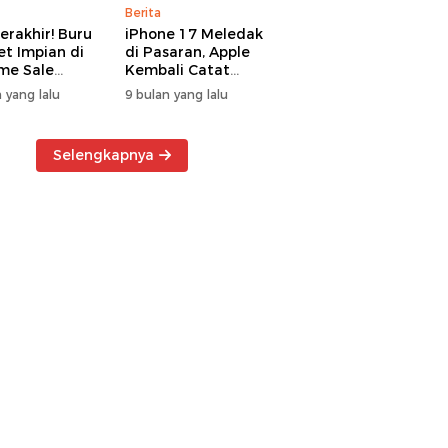
Berita
erakhir! Buru
iPhone 17 Meledak
t Impian di
di Pasaran, Apple
me Sale
Kembali Catat
ter Manado
Rekor Cuan Global
 yang lalu
9 bulan yang lalu
Selengkapnya