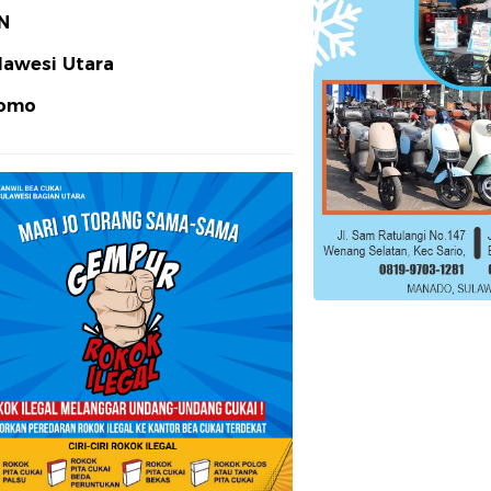
N
lawesi Utara
omo