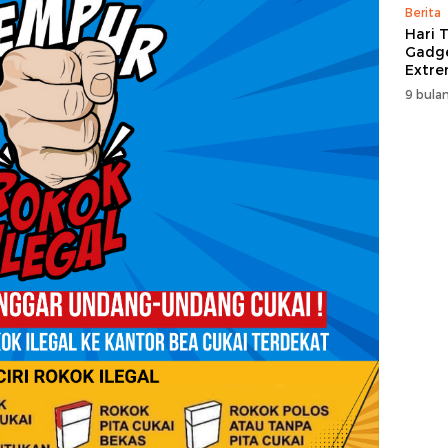
Berita
Hari T
Gadge
Extre
itCen
9 bulan