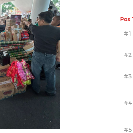
Pos 
#1
#2
#3
#4
#5