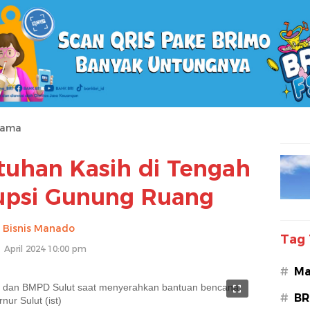
tama
ntuhan Kasih di Tengah
upsi Gunung Ruang
Bisnis Manado
Tag 
 April 2024 10:00 pm
#
Ma
t dan BMPD Sulut saat menyerahkan bantuan bencana,
#
BR
ur Sulut (ist)