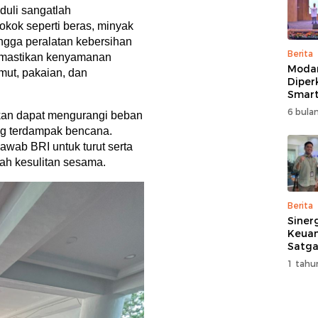
duli sangatlah
okok seperti beras, minyak
ngga peralatan kebersihan
Berita
memastikan kenyamanan
Moda
mut, pakaian, dan
Diper
Smart
Perk
6 bulan
rkan dapat mengurangi beban
Pemb
ng terdampak bencana.
Multi
awab BRI untuk turut serta
ah kesulitan sesama.
Berita
Siner
Keuan
Satga
Doron
1 tahu
dan A
Masya