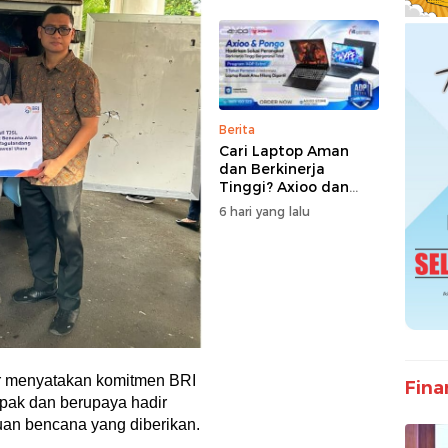
Berita
Cari Laptop Aman
dan Berkinerja
Tinggi? Axioo dan
Pongo Punya Solusi
6 hari yang lalu
dengan Garansi
Ekstra
r menyatakan komitmen BRI
Fina
pak dan berupaya hadir
uan bencana yang diberikan.