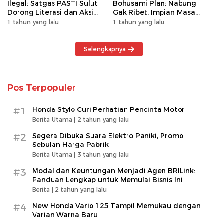
Ilegal: Satgas PASTI Sulut
Bohusami Plan: Nabung
Dorong Literasi dan Aksi
Gak Ribet, Impian Masa
Kolektif Masyarakat
Depan Makin Dekat!
1 tahun yang lalu
1 tahun yang lalu
Selengkapnya
Pos Terpopuler
#1
Honda Stylo Curi Perhatian Pencinta Motor
Berita Utama |
2 tahun yang lalu
#2
Segera Dibuka Suara Elektro Paniki, Promo
Sebulan Harga Pabrik
Berita Utama |
3 tahun yang lalu
#3
Modal dan Keuntungan Menjadi Agen BRILink:
Panduan Lengkap untuk Memulai Bisnis Ini
Berita |
2 tahun yang lalu
#4
New Honda Vario 125 Tampil Memukau dengan
Varian Warna Baru