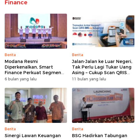
Finance
Berita
Berita
Modana Resmi
Jalan-Jalan ke Luar Negeri,
Diperkenalkan, Smart
Tak Perlu Lagi Tukar Uang
Finance Perkuat Segmen
Asing – Cukup Scan QRIS
Pembiayaan Multiguna
Pakai BRImo
6 bulan yang lalu
11 bulan yang lalu
Berita
Berita
Sinergi Lawan Keuangan
BSG Hadirkan Tabungan