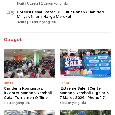
Berita Utama |
2 tahun yang lalu
#5
Potensi Besar, Petani di Sulut Panen Cuan dari
Minyak Nilam, Harga Meroket!
Berita |
2 tahun yang lalu
Gadget
Berita
Berita
Gandeng Komunitas,
Extreme Sale itCenter
itCenter Manado Kembali
Manado Kembali Digelar 5–
Gelar Turnamen Offline
7 Maret 2026, iPhone 17
Free Fire, 60 Tim Siap
Pro Max Diskon hingga
1 bulan yang lalu
5 bulan yang lalu
Bertarung
Rp1,75 Juta