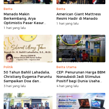
Berita
Berita
Manado Makin
American Giant Mattress
Berkembang, Arya
Resmi Hadir di Manado
Optimistis Pasar Kasur
1 hari yang lalu
Premium Tumbuh
1 hari yang lalu
Politik
Berita Utama
50 Tahun Bahlil Lahadalia,
CEP: Penurunan Harga BBM
Christiany Eugenia Paruntu
Nonsubsidi Jadi Stimulus
Sampaikan Doa dan
Positif bagi Dunia Usaha
Harapan
dan Pertumbuhan Ekonomi
3 hari yang lalu
4 hari yang lalu