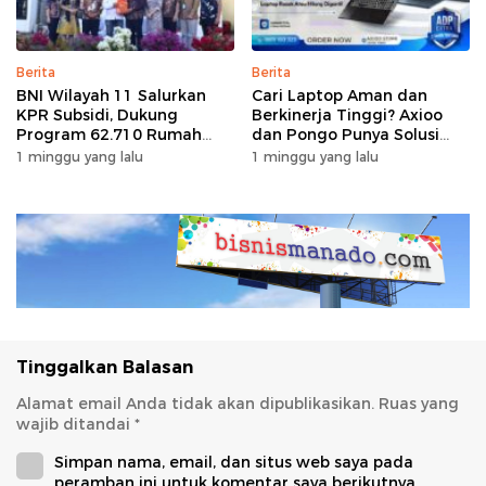
Berita
Berita
BNI Wilayah 11 Salurkan
Cari Laptop Aman dan
KPR Subsidi, Dukung
Berkinerja Tinggi? Axioo
Program 62.710 Rumah
dan Pongo Punya Solusi
Bersubsidi
dengan Garansi Ekstra
1 minggu yang lalu
1 minggu yang lalu
Tinggalkan Balasan
Alamat email Anda tidak akan dipublikasikan.
Ruas yang
wajib ditandai
*
Simpan nama, email, dan situs web saya pada
peramban ini untuk komentar saya berikutnya.