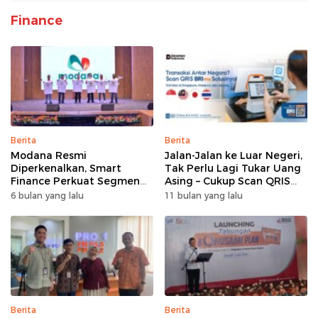
Finance
Berita
Berita
Modana Resmi
Jalan-Jalan ke Luar Negeri,
Diperkenalkan, Smart
Tak Perlu Lagi Tukar Uang
Finance Perkuat Segmen
Asing – Cukup Scan QRIS
Pembiayaan Multiguna
Pakai BRImo
6 bulan yang lalu
11 bulan yang lalu
Berita
Berita