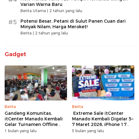
Varian Warna Baru
Berita Utama |
2 tahun yang lalu
#5
Potensi Besar, Petani di Sulut Panen Cuan dari
Minyak Nilam, Harga Meroket!
Berita |
2 tahun yang lalu
Gadget
Berita
Berita
Gandeng Komunitas,
Extreme Sale itCenter
itCenter Manado Kembali
Manado Kembali Digelar 5–
Gelar Turnamen Offline
7 Maret 2026, iPhone 17
Free Fire, 60 Tim Siap
Pro Max Diskon hingga
1 bulan yang lalu
5 bulan yang lalu
Bertarung
Rp1,75 Juta