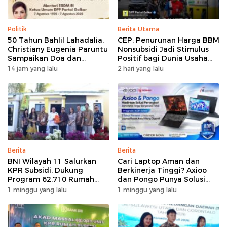
Politik
Berita Utama
50 Tahun Bahlil Lahadalia,
CEP: Penurunan Harga BBM
Christiany Eugenia Paruntu
Nonsubsidi Jadi Stimulus
Sampaikan Doa dan
Positif bagi Dunia Usaha
Harapan
dan Pertumbuhan Ekonomi
14 jam yang lalu
2 hari yang lalu
Berita
Berita
BNI Wilayah 11 Salurkan
Cari Laptop Aman dan
KPR Subsidi, Dukung
Berkinerja Tinggi? Axioo
Program 62.710 Rumah
dan Pongo Punya Solusi
Bersubsidi
dengan Garansi Ekstra
1 minggu yang lalu
1 minggu yang lalu