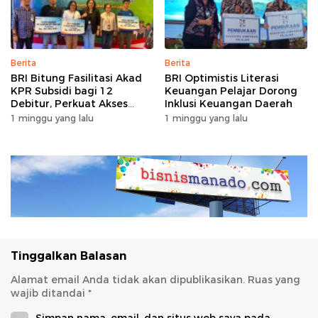
Berita
Berita
BRI Bitung Fasilitasi Akad
BRI Optimistis Literasi
KPR Subsidi bagi 12
Keuangan Pelajar Dorong
Debitur, Perkuat Akses
Inklusi Keuangan Daerah
Hunian Masyarakat
1 minggu yang lalu
1 minggu yang lalu
Berpenghasilan Rendah
Tinggalkan Balasan
Alamat email Anda tidak akan dipublikasikan.
Ruas yang
wajib ditandai
*
Simpan nama, email, dan situs web saya pada