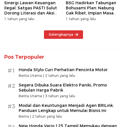
Sinergi Lawan Keuangan
BSG Hadirkan Tabungan
Ilegal: Satgas PASTI Sulut
Bohusami Plan: Nabung
Dorong Literasi dan Aksi
Gak Ribet, Impian Masa
Kolektif Masyarakat
Depan Makin Dekat!
1 tahun yang lalu
1 tahun yang lalu
Selengkapnya
Pos Terpopuler
#1
Honda Stylo Curi Perhatian Pencinta Motor
Berita Utama |
2 tahun yang lalu
#2
Segera Dibuka Suara Elektro Paniki, Promo
Sebulan Harga Pabrik
Berita Utama |
3 tahun yang lalu
#3
Modal dan Keuntungan Menjadi Agen BRILink:
Panduan Lengkap untuk Memulai Bisnis Ini
Berita |
2 tahun yang lalu
#4
New Honda Vario 125 Tampil Memukau dengan