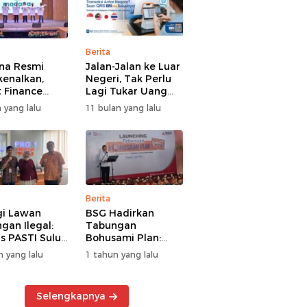
Berita
na Resmi
Jalan-Jalan ke Luar
kenalkan,
Negeri, Tak Perlu
 Finance
Lagi Tukar Uang
uat Segmen
Asing – Cukup Scan
 yang lalu
11 bulan yang lalu
iayaan
QRIS Pakai BRImo
guna
Berita
gi Lawan
BSG Hadirkan
gan Ilegal:
Tabungan
s PASTI Sulut
Bohusami Plan:
g Literasi
Nabung Gak Ribet,
n yang lalu
1 tahun yang lalu
ksi Kolektif
Impian Masa Depan
rakat
Makin Dekat!
Selengkapnya