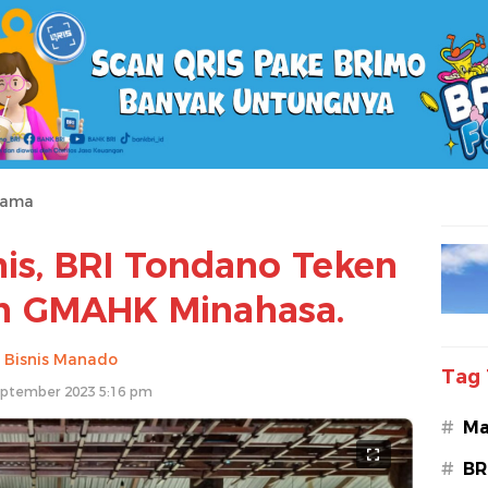
tama
nis, BRI Tondano Teken
 GMAHK Minahasa.
Bisnis Manado
Tag 
eptember 2023 5:16 pm
#
Ma
#
BR