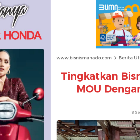
www.bisnismanado.com
Berita U
Tingkatkan Bis
MOU Dengan
8 S