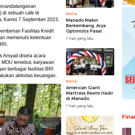
 penandatanganan
di sebuah cafe di
Berita
, Kamis 7 September 2023.
Manado Makin
Berkembang, Arya
emberian Fasilitas Kredit
Optimistis Pasar
Kasur Premium
gan memenuhi ketentuan
1 hari yang lalu
Tumbuh
BRI.
 Arsyad disela acara
i MOU tersebut, karyawan
an berbagai fasilitas BRI
ukan aktivitas keuangan.
Berita
American Giant
Mattress Resmi Hadir
di Manado
1 hari yang lalu
Fina