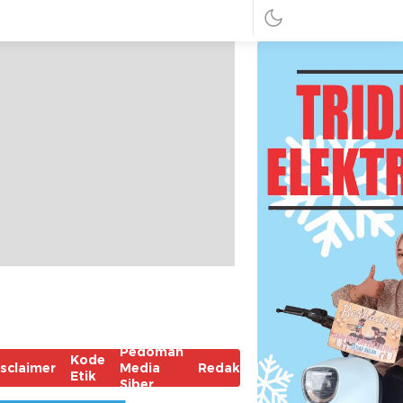
Pedoman
Kode
isclaimer
Media
Redaksi
Etik
Siber