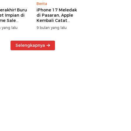
Berita
erakhir! Buru
iPhone 17 Meledak
t Impian di
di Pasaran, Apple
me Sale
Kembali Catat
ter Manado
Rekor Cuan Global
 yang lalu
9 bulan yang lalu
Selengkapnya