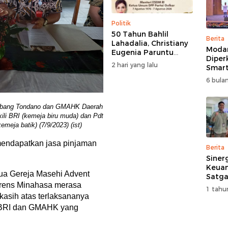
Politik
50 Tahun Bahlil
Berita
Lahadalia, Christiany
Moda
Eugenia Paruntu
Diper
Sampaikan Doa dan
2 hari yang lalu
Smart
Harapan
Perk
6 bulan
Pemb
Multi
abang Tondano dan GMAHK Daerah
li BRI (kemeja biru muda) dan Pdt
eja batik) (7/9/2023) (ist)
 mendapatkan jasa pinjaman
Berita
Siner
Keuan
ua Gereja Masehi Advent
Satga
rens Minahasa merasa
Doron
1 tahu
dan A
asih atas terlaksananya
Masya
 BRI dan GMAHK yang