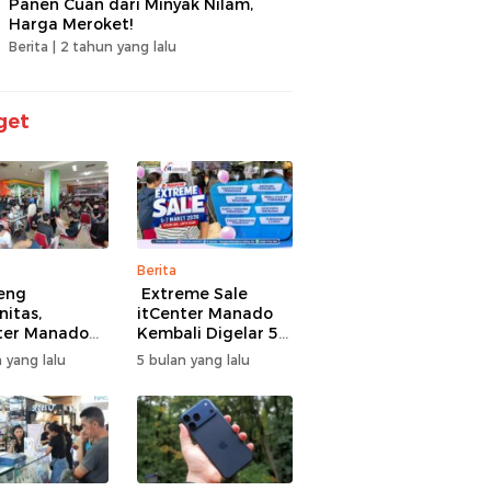
Panen Cuan dari Minyak Nilam,
Harga Meroket!
Berita |
2 tahun yang lalu
get
Berita
eng
Extreme Sale
itas,
itCenter Manado
ter Manado
Kembali Digelar 5–
li Gelar
7 Maret 2026,
 yang lalu
5 bulan yang lalu
men Offline
iPhone 17 Pro Max
ire, 60 Tim
Diskon hingga
Bertarung
Rp1,75 Juta