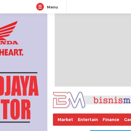
Menu
Market
Entertain
Finance
Ga