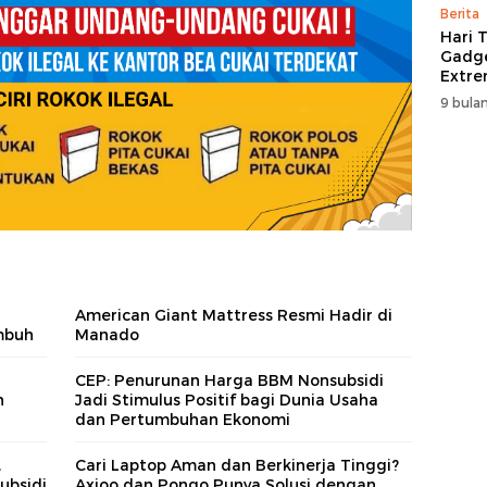
Berita
Hari T
Gadge
Extre
itCen
9 bulan
American Giant Mattress Resmi Hadir di
mbuh
Manado
CEP: Penurunan Harga BBM Nonsubsidi
n
Jadi Stimulus Positif bagi Dunia Usaha
dan Pertumbuhan Ekonomi
,
Cari Laptop Aman dan Berkinerja Tinggi?
ubsidi
Axioo dan Pongo Punya Solusi dengan