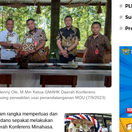
#
PL
#
Su
#
Pr
 Benny Ole, M.Min Ketua GMAHK Daerah Konferens
sing perwakilan usai penandatanganan MOU (7/9/2023)
am rangka memperluas dan
ndano sepakat melakukan
erah Konferens Minahasa.