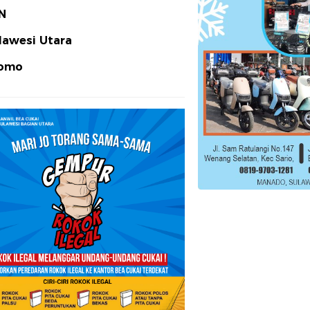
N
lawesi Utara
omo