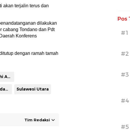
 akan terjalin terus dan
Pos 
 penandatanganan dilakukan
or cabang Tondano dan Pdt
#1
Daerah Konferens
#2
n ditutup dengan ramah tamah
#3
Gereja Masehi Advent Hari Ketujuh
Pinca BRI Tondano
Sulawesi Utara
#4
Tim Redaksi
#5