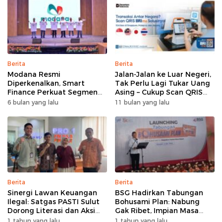
Berita
Berita
Modana Resmi
Jalan-Jalan ke Luar Negeri,
Diperkenalkan, Smart
Tak Perlu Lagi Tukar Uang
Finance Perkuat Segmen
Asing – Cukup Scan QRIS
Pembiayaan Multiguna
Pakai BRImo
6 bulan yang lalu
11 bulan yang lalu
Berita
Berita
Sinergi Lawan Keuangan
BSG Hadirkan Tabungan
Ilegal: Satgas PASTI Sulut
Bohusami Plan: Nabung
Dorong Literasi dan Aksi
Gak Ribet, Impian Masa
Kolektif Masyarakat
Depan Makin Dekat!
1 tahun yang lalu
1 tahun yang lalu