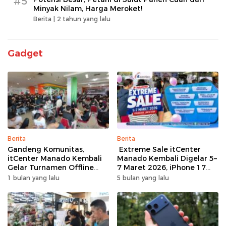
#5
Minyak Nilam, Harga Meroket!
Berita |
2 tahun yang lalu
Gadget
Berita
Berita
Gandeng Komunitas,
Extreme Sale itCenter
itCenter Manado Kembali
Manado Kembali Digelar 5–
Gelar Turnamen Offline
7 Maret 2026, iPhone 17
Free Fire, 60 Tim Siap
Pro Max Diskon hingga
1 bulan yang lalu
5 bulan yang lalu
Bertarung
Rp1,75 Juta