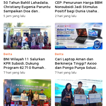
50 Tahun Bahlil Lahadalia,
CEP: Penurunan Harga BBM
Christiany Eugenia Paruntu
Nonsubsidi Jadi Stimulus
Sampaikan Doa dan
Positif bagi Dunia Usaha
Harapan
dan Pertumbuhan Ekonomi
5 jam yang lalu
2 hari yang lalu
Berita
Berita
BNI Wilayah 11 Salurkan
Cari Laptop Aman dan
KPR Subsidi, Dukung
Berkinerja Tinggi? Axioo
Program 62.710 Rumah
dan Pongo Punya Solusi
Bersubsidi
dengan Garansi Ekstra
7 hari yang lalu
7 hari yang lalu