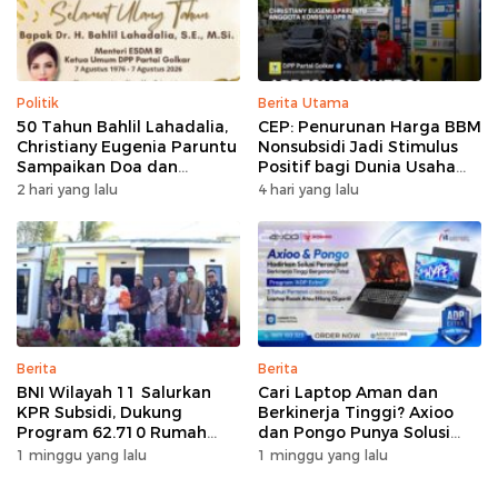
Politik
Berita Utama
50 Tahun Bahlil Lahadalia,
CEP: Penurunan Harga BBM
Christiany Eugenia Paruntu
Nonsubsidi Jadi Stimulus
Sampaikan Doa dan
Positif bagi Dunia Usaha
Harapan
dan Pertumbuhan Ekonomi
2 hari yang lalu
4 hari yang lalu
Berita
Berita
BNI Wilayah 11 Salurkan
Cari Laptop Aman dan
KPR Subsidi, Dukung
Berkinerja Tinggi? Axioo
Program 62.710 Rumah
dan Pongo Punya Solusi
Bersubsidi
dengan Garansi Ekstra
1 minggu yang lalu
1 minggu yang lalu