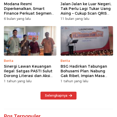
Modana Resmi
Jalan-Jalan ke Luar Negeri,
Diperkenalkan, Smart
Tak Perlu Lagi Tukar Uang
Finance Perkuat Segmen
Asing – Cukup Scan QRIS
Pembiayaan Multiguna
Pakai BRImo
6 bulan yang lalu
11 bulan yang lalu
Berita
Berita
Sinergi Lawan Keuangan
BSG Hadirkan Tabungan
Ilegal: Satgas PASTI Sulut
Bohusami Plan: Nabung
Dorong Literasi dan Aksi
Gak Ribet, Impian Masa
Kolektif Masyarakat
Depan Makin Dekat!
1 tahun yang lalu
1 tahun yang lalu
Selengkapnya
Pos Terpopuler