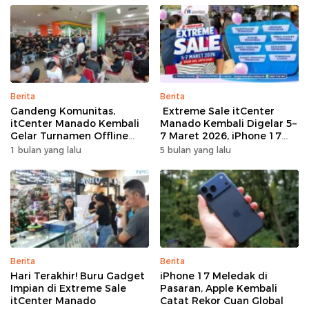
Berita
Berita
Gandeng Komunitas,
Extreme Sale itCenter
itCenter Manado Kembali
Manado Kembali Digelar 5–
Gelar Turnamen Offline
7 Maret 2026, iPhone 17
Free Fire, 60 Tim Siap
Pro Max Diskon hingga
1 bulan yang lalu
5 bulan yang lalu
Bertarung
Rp1,75 Juta
Berita
Berita
Hari Terakhir! Buru Gadget
iPhone 17 Meledak di
Impian di Extreme Sale
Pasaran, Apple Kembali
itCenter Manado
Catat Rekor Cuan Global