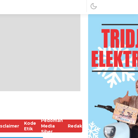
Pedoman
Kode
isclaimer
Media
Redaksi
Etik
Siber