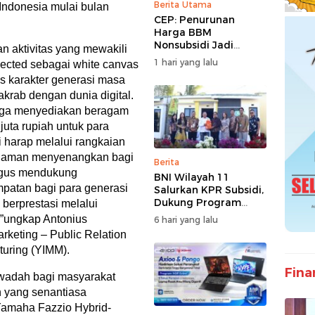
Berita Utama
Indonesia mulai bulan
CEP: Penurunan
Harga BBM
Nonsubsidi Jadi
an aktivitas yang mewakili
Stimulus Positif bagi
1 hari yang lalu
ected sebagai white canvas
Dunia Usaha dan
s karakter generasi masa
Pertumbuhan
 akrab dengan dunia digital.
Ekonomi
juga menyediakan beragam
juta rupiah untuk para
 harap melalui rangkaian
galaman menyenangkan bagi
Berita
ligus mendukung
BNI Wilayah 11
patan bagi para generasi
Salurkan KPR Subsidi,
Dukung Program
berprestasi melalui
62.710 Rumah
,”ungkap Antonius
6 hari yang lalu
Bersubsidi
rketing – Public Relation
uring (YIMM).
Fina
 wadah bagi masyarakat
 yang senantiasa
Yamaha Fazzio Hybrid-