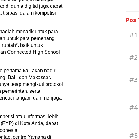
 di dunia digital juga dapat
rtisipasi dalam kompetisi
Pos 
adiah menarik untuk para
#1
diah untuk para pemenang
 rupiah*, baik untuk
dan Connected High School
#2
e pertama kali akan hadir
ung, Bali, dan Makassar.
#3
unya tetap mengikuti protokol
 pemerintah, serta
ncuci tangan, dan menjaga
#4
petisi atau informasi lebih
 (FYP) di Kota Anda, dapat
ndonesia
#5
tact centre Yamaha di