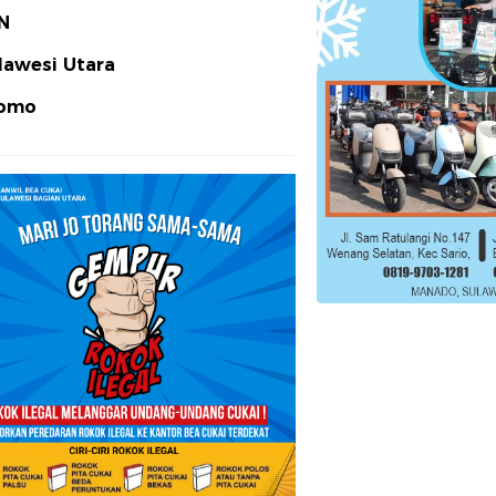
N
lawesi Utara
omo