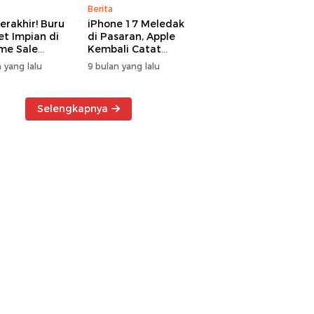
Berita
erakhir! Buru
iPhone 17 Meledak
t Impian di
di Pasaran, Apple
me Sale
Kembali Catat
ter Manado
Rekor Cuan Global
 yang lalu
9 bulan yang lalu
Selengkapnya