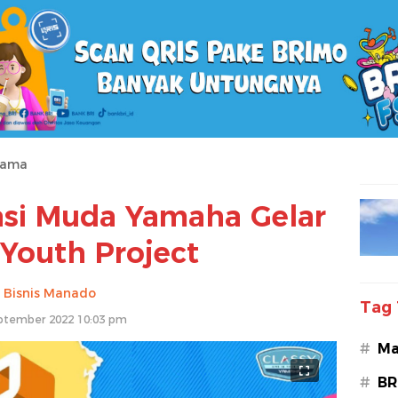
tama
asi Muda Yamaha Gelar
 Youth Project
Bisnis Manado
Tag 
ptember 2022 10:03 pm
#
Ma
#
BR