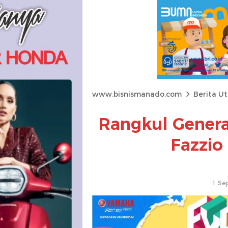
www.bisnismanado.com
Berita U
Rangkul Gener
Fazzio
1 Se