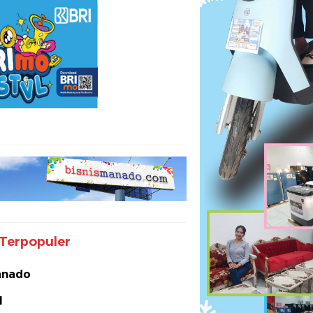
Terpopuler
nado
I