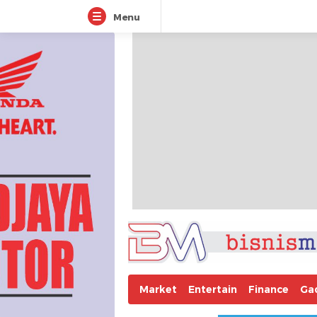
Menu
Market
Entertain
Finance
Ga