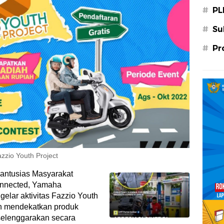
#
PL
#
Su
#
Pr
zio Youth Project
 antusias Masyarakat
onnected, Yamaha
lar aktivitas Fazzio Youth
in mendekatkan produk
selenggarakan secara