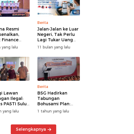
Berita
na Resmi
Jalan-Jalan ke Luar
kenalkan,
Negeri, Tak Perlu
 Finance
Lagi Tukar Uang
uat Segmen
Asing – Cukup Scan
 yang lalu
11 bulan yang lalu
iayaan
QRIS Pakai BRImo
guna
Berita
gi Lawan
BSG Hadirkan
gan Ilegal:
Tabungan
s PASTI Sulut
Bohusami Plan:
g Literasi
Nabung Gak Ribet,
n yang lalu
1 tahun yang lalu
ksi Kolektif
Impian Masa Depan
rakat
Makin Dekat!
Selengkapnya