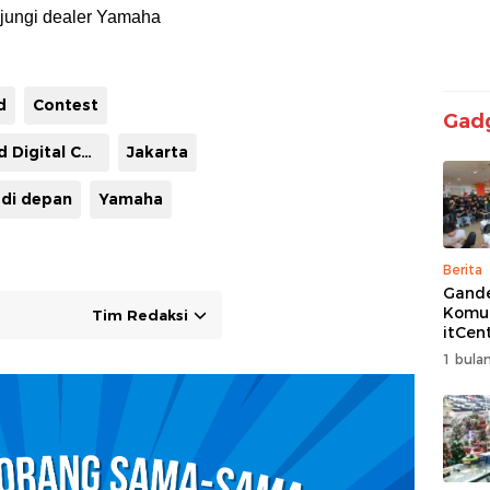
jungi dealer Yamaha
d
Contest
Gad
Hybrid Digital Challenge
Jakarta
 di depan
Yamaha
Berita
Gand
Komun
Tim Redaksi
itCen
Kemba
1 bulan
Turna
Free F
Siap 