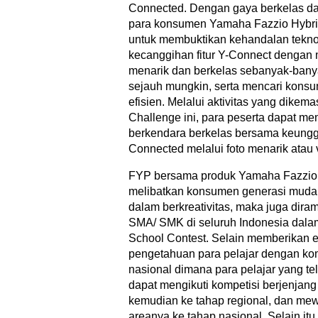
Connected. Dengan gaya berkelas da
para konsumen Yamaha Fazzio Hybri
untuk membuktikan kehandalan teknol
kecanggihan fitur Y-Connect dengan
menarik dan berkelas sebanyak-ban
sejauh mungkin, serta mencari konsu
efisien. Melalui aktivitas yang dikema
Challenge ini, para peserta dapat 
berkendara berkelas bersama keung
Connected melalui foto menarik atau v
FYP bersama produk Yamaha Fazzio
melibatkan konsumen generasi muda,
dalam berkreativitas, maka juga diram
SMA/ SMK di seluruh Indonesia dalam
School Contest. Selain memberikan 
pengetahuan para pelajar dengan komp
nasional dimana para pelajar yang t
dapat mengikuti kompetisi berjenjang 
kemudian ke tahap regional, dan mew
areanya ke tahap nasional. Selain itu