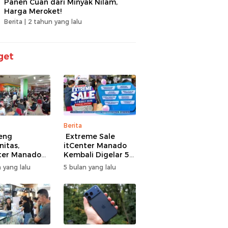
Panen Cuan dari Minyak Nilam,
Harga Meroket!
Berita |
2 tahun yang lalu
get
Berita
eng
Extreme Sale
itas,
itCenter Manado
ter Manado
Kembali Digelar 5–
li Gelar
7 Maret 2026,
 yang lalu
5 bulan yang lalu
men Offline
iPhone 17 Pro Max
ire, 60 Tim
Diskon hingga
Bertarung
Rp1,75 Juta