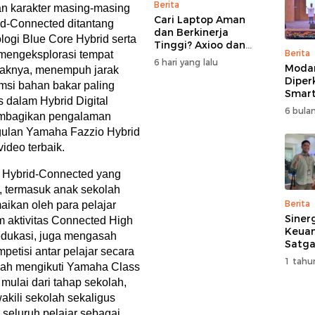
Berita
n karakter masing-masing
Cari Laptop Aman
d-Connected ditantang
dan Berkinerja
ogi Blue Core Hybrid serta
Tinggi? Axioo dan
Berita
 mengeksplorasi tempat
Pongo Punya Solusi
6 hari yang lalu
Moda
yaknya, menempuh jarak
dengan Garansi
Diper
Ekstra
msi bahan bakar paling
Smart
s dalam Hybrid Digital
Perk
6 bulan
membagikan pengalaman
Pemb
Multi
gulan Yamaha Fazzio Hybrid
ideo terbaik.
 Hybrid-Connected yang
 termasuk anak sekolah
Berita
aikan oleh para pelajar
Siner
 aktivitas Connected High
Keuan
edukasi, juga mengasah
Satga
etisi antar pelajar secara
Doron
1 tahu
elah mengikuti Yamaha Class
dan A
Masya
mulai dari tahap sekolah,
akili sekolah sekaligus
, seluruh pelajar sebagai