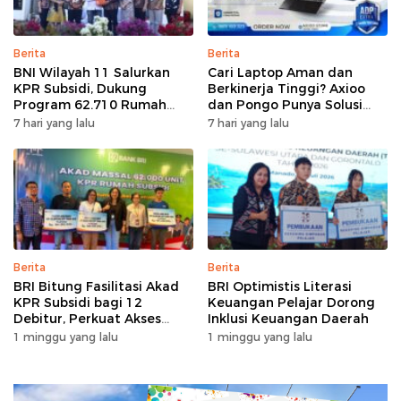
Berita
Berita
BNI Wilayah 11 Salurkan
Cari Laptop Aman dan
KPR Subsidi, Dukung
Berkinerja Tinggi? Axioo
Program 62.710 Rumah
dan Pongo Punya Solusi
Bersubsidi
dengan Garansi Ekstra
7 hari yang lalu
7 hari yang lalu
Berita
Berita
BRI Bitung Fasilitasi Akad
BRI Optimistis Literasi
KPR Subsidi bagi 12
Keuangan Pelajar Dorong
Debitur, Perkuat Akses
Inklusi Keuangan Daerah
Hunian Masyarakat
1 minggu yang lalu
1 minggu yang lalu
Berpenghasilan Rendah