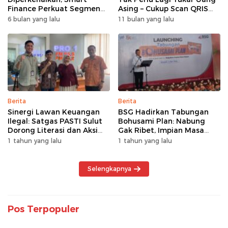
Finance Perkuat Segmen
Asing – Cukup Scan QRIS
Pembiayaan Multiguna
Pakai BRImo
6 bulan yang lalu
11 bulan yang lalu
Berita
Berita
Sinergi Lawan Keuangan
BSG Hadirkan Tabungan
Ilegal: Satgas PASTI Sulut
Bohusami Plan: Nabung
Dorong Literasi dan Aksi
Gak Ribet, Impian Masa
Kolektif Masyarakat
Depan Makin Dekat!
1 tahun yang lalu
1 tahun yang lalu
Selengkapnya
Pos Terpopuler