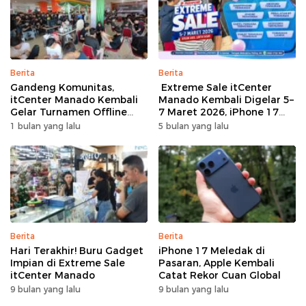
Berita
Berita
Gandeng Komunitas,
Extreme Sale itCenter
itCenter Manado Kembali
Manado Kembali Digelar 5–
Gelar Turnamen Offline
7 Maret 2026, iPhone 17
Free Fire, 60 Tim Siap
Pro Max Diskon hingga
1 bulan yang lalu
5 bulan yang lalu
Bertarung
Rp1,75 Juta
Berita
Berita
Hari Terakhir! Buru Gadget
iPhone 17 Meledak di
Impian di Extreme Sale
Pasaran, Apple Kembali
itCenter Manado
Catat Rekor Cuan Global
9 bulan yang lalu
9 bulan yang lalu