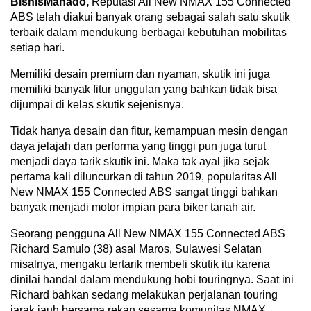
BisnisManado,
Reputasi All New NMAX 155 Connected
ABS telah diakui banyak orang sebagai salah satu skutik
terbaik dalam mendukung berbagai kebutuhan mobilitas
setiap hari.
Memiliki desain premium dan nyaman, skutik ini juga
memiliki banyak fitur unggulan yang bahkan tidak bisa
dijumpai di kelas skutik sejenisnya.
Tidak hanya desain dan fitur, kemampuan mesin dengan
daya jelajah dan performa yang tinggi pun juga turut
menjadi daya tarik skutik ini. Maka tak ayal jika sejak
pertama kali diluncurkan di tahun 2019, popularitas All
New NMAX 155 Connected ABS sangat tinggi bahkan
banyak menjadi motor impian para biker tanah air.
Seorang pengguna All New NMAX 155 Connected ABS
Richard Samulo (38) asal Maros, Sulawesi Selatan
misalnya, mengaku tertarik membeli skutik itu karena
dinilai handal dalam mendukung hobi touringnya. Saat ini
Richard bahkan sedang melakukan perjalanan touring
jarak jauh bersama rekan sesama komunitas NMAX