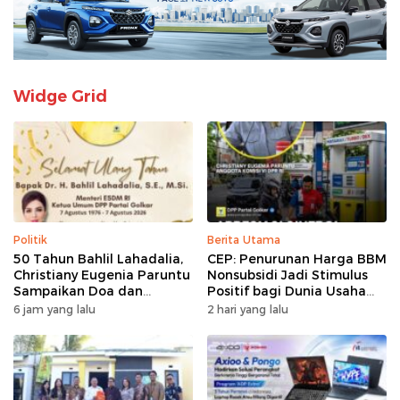
Widge Grid
Politik
Berita Utama
50 Tahun Bahlil Lahadalia,
CEP: Penurunan Harga BBM
Christiany Eugenia Paruntu
Nonsubsidi Jadi Stimulus
Sampaikan Doa dan
Positif bagi Dunia Usaha
Harapan
dan Pertumbuhan Ekonomi
6 jam yang lalu
2 hari yang lalu