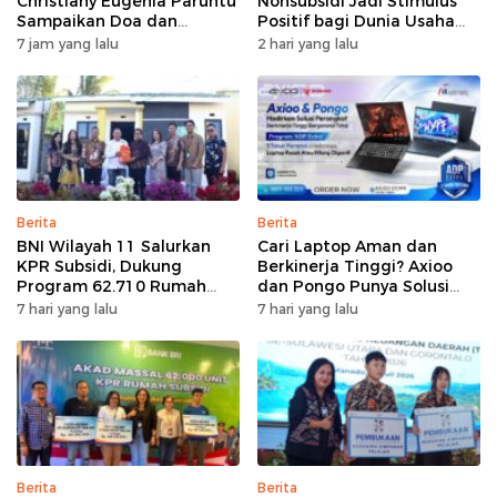
Christiany Eugenia Paruntu
Nonsubsidi Jadi Stimulus
Sampaikan Doa dan
Positif bagi Dunia Usaha
Harapan
dan Pertumbuhan Ekonomi
7 jam yang lalu
2 hari yang lalu
Berita
Berita
BNI Wilayah 11 Salurkan
Cari Laptop Aman dan
KPR Subsidi, Dukung
Berkinerja Tinggi? Axioo
Program 62.710 Rumah
dan Pongo Punya Solusi
Bersubsidi
dengan Garansi Ekstra
7 hari yang lalu
7 hari yang lalu
Berita
Berita