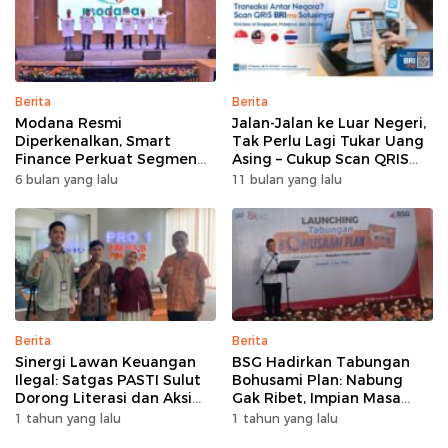
Berita
Berita
Modana Resmi
Jalan-Jalan ke Luar Negeri,
Diperkenalkan, Smart
Tak Perlu Lagi Tukar Uang
Finance Perkuat Segmen
Asing – Cukup Scan QRIS
Pembiayaan Multiguna
Pakai BRImo
6 bulan yang lalu
11 bulan yang lalu
Berita
Berita
Sinergi Lawan Keuangan
BSG Hadirkan Tabungan
Ilegal: Satgas PASTI Sulut
Bohusami Plan: Nabung
Dorong Literasi dan Aksi
Gak Ribet, Impian Masa
Kolektif Masyarakat
Depan Makin Dekat!
1 tahun yang lalu
1 tahun yang lalu