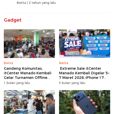
Berita |
2 tahun yang lalu
Gadget
Berita
Berita
Gandeng Komunitas,
Extreme Sale itCenter
itCenter Manado Kembali
Manado Kembali Digelar 5–
Gelar Turnamen Offline
7 Maret 2026, iPhone 17
Free Fire, 60 Tim Siap
Pro Max Diskon hingga
1 bulan yang lalu
5 bulan yang lalu
Bertarung
Rp1,75 Juta