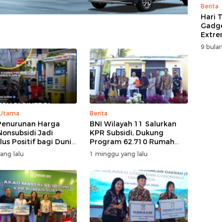
Berita
Hari T
Gadge
Extre
itCen
9 bulan
 Utama
Berita
Penurunan Harga
BNI Wilayah 11 Salurkan
onsubsidi Jadi
KPR Subsidi, Dukung
lus Positif bagi Dunia
Program 62.710 Rumah
a dan Pertumbuhan
Bersubsidi
yang lalu
1 minggu yang lalu
omi