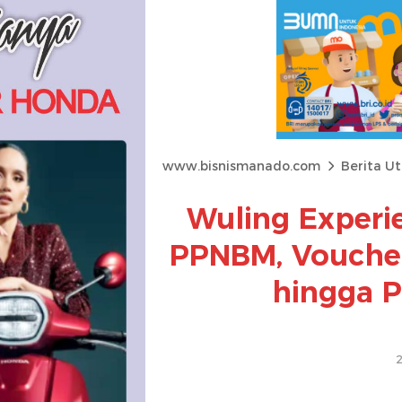
www.bisnismanado.com
Berita U
Wuling Experi
PPNBM, Voucher
hingga P
2