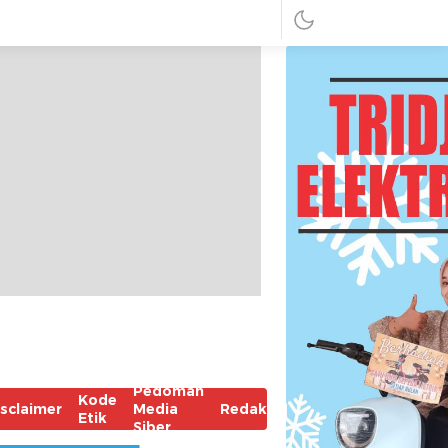
Pedoman
Kode
isclaimer
Media
Redaksi
Etik
Siber