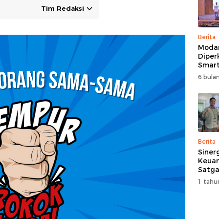
Tim Redaksi
Berita
Moda
Diper
Smart
Perk
6 bulan
Pemb
Multi
Berita
Siner
Keuan
Satga
Doron
1 tahu
dan A
Masya