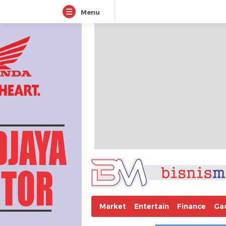
Menu
Market
Entertain
Finance
Ga