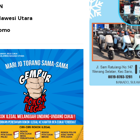
N
lawesi Utara
omo