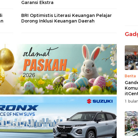
Garansi Ekstra
di
BRI Optimistis Literasi Keuangan Pelajar
an
Dorong Inklusi Keuangan Daerah
Gad
Berita
Gand
Komun
itCen
Kemba
1 bulan
Turna
Free F
Siap 