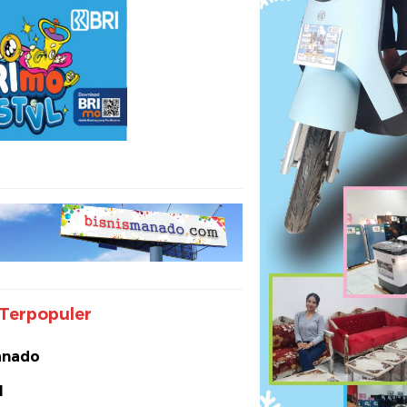
Terpopuler
nado
I