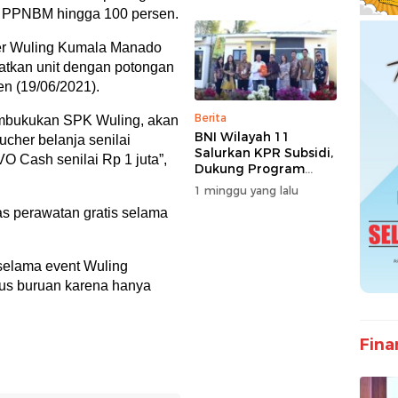
Dunia Usaha dan
 PPNBM hingga 100 persen.
Pertumbuhan
Ekonomi
er Wuling Kumala Manado
tkan unit dengan potongan
n (19/06/2021).
Berita
mbukukan SPK Wuling, akan
BNI Wilayah 11
ucher belanja senilai
Salurkan KPR Subsidi,
VO Cash senilai Rp 1 juta”,
Dukung Program
62.710 Rumah
1 minggu yang lalu
Bersubsidi
s perawatan gratis selama
 selama event Wuling
us buruan karena hanya
Fina