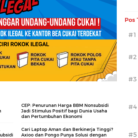
Pos 
#1
#2
#3
CEP: Penurunan Harga BBM Nonsubsidi
#4
n
Jadi Stimulus Positif bagi Dunia Usaha
dan Pertumbuhan Ekonomi
,
Cari Laptop Aman dan Berkinerja Tinggi?
#5
ubsidi
Axioo dan Pongo Punya Solusi dengan