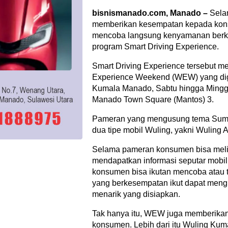
bisnismanado.com, Manado –
Selam
memberikan kesempatan kepada kons
mencoba langsung kenyamanan berke
program Smart Driving Experience.
Smart Driving Experience tersebut m
Experience Weekend (WEW) yang dig
Kumala Manado, Sabtu hingga Minggu
Manado Town Square (Mantos) 3.
Pameran yang mengusung tema Summ
dua tipe mobil Wuling, yakni Wuling 
Selama pameran konsumen bisa melih
mendapatkan informasi seputar mobil
konsumen bisa ikutan mencoba atau te
yang berkesempatan ikut dapat meng
menarik yang disiapkan.
Tak hanya itu, WEW juga memberika
konsumen. Lebih dari itu Wuling Ku