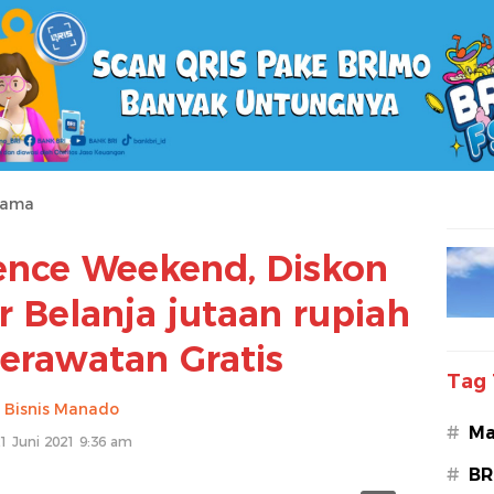
tama
ence Weekend, Diskon
 Belanja jutaan rupiah
erawatan Gratis
Tag 
Bisnis Manado
#
Ma
1 Juni 2021 9:36 am
#
BR