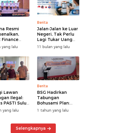
Berita
na Resmi
Jalan-Jalan ke Luar
kenalkan,
Negeri, Tak Perlu
 Finance
Lagi Tukar Uang
uat Segmen
Asing – Cukup Scan
 yang lalu
11 bulan yang lalu
iayaan
QRIS Pakai BRImo
guna
Berita
gi Lawan
BSG Hadirkan
gan Ilegal:
Tabungan
s PASTI Sulut
Bohusami Plan:
g Literasi
Nabung Gak Ribet,
n yang lalu
1 tahun yang lalu
ksi Kolektif
Impian Masa Depan
rakat
Makin Dekat!
Selengkapnya