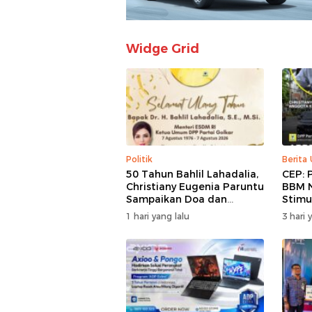
Widge Grid
Politik
Berita
50 Tahun Bahlil Lahadalia,
CEP: 
Christiany Eugenia Paruntu
BBM N
Sampaikan Doa dan
Stimu
Harapan
Usah
1 hari yang lalu
3 hari 
Ekon