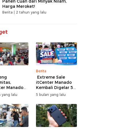
Panen Cuan dari Minyak Nilam,
Harga Meroket!
Berita |
2 tahun yang lalu
get
Berita
eng
Extreme Sale
itas,
itCenter Manado
ter Manado
Kembali Digelar 5–
li Gelar
7 Maret 2026,
 yang lalu
5 bulan yang lalu
men Offline
iPhone 17 Pro Max
ire, 60 Tim
Diskon hingga
Bertarung
Rp1,75 Juta