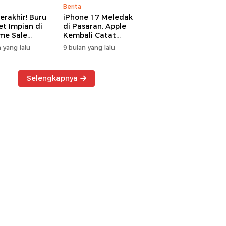
Berita
erakhir! Buru
iPhone 17 Meledak
t Impian di
di Pasaran, Apple
me Sale
Kembali Catat
ter Manado
Rekor Cuan Global
 yang lalu
9 bulan yang lalu
Selengkapnya