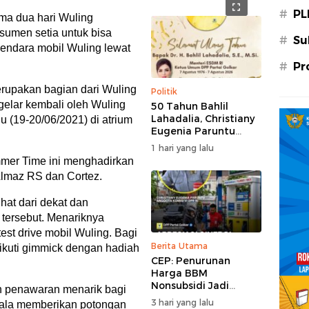
#
PL
a dua hari Wuling
umen setia untuk bisa
#
Su
ndara mobil Wuling lewat
#
Pr
erupakan bagian dari Wuling
Politik
elar kembali oleh Wuling
50 Tahun Bahlil
Lahadalia, Christiany
 (19-20/06/2021) di atrium
Eugenia Paruntu
Sampaikan Doa dan
1 hari yang lalu
Harapan
er Time ini menghadirkan
Almaz RS dan Cortez.
at dari dekat dan
 tersebut. Menariknya
st drive mobil Wuling. Bagi
Berita Utama
ikuti gimmick dengan hadiah
CEP: Penurunan
Harga BBM
Nonsubsidi Jadi
n penawaran menarik bagi
Stimulus Positif bagi
3 hari yang lalu
mala memberikan potongan