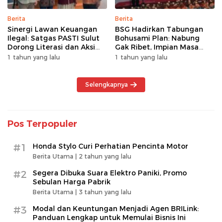
Berita
Berita
Sinergi Lawan Keuangan
BSG Hadirkan Tabungan
Ilegal: Satgas PASTI Sulut
Bohusami Plan: Nabung
Dorong Literasi dan Aksi
Gak Ribet, Impian Masa
Kolektif Masyarakat
Depan Makin Dekat!
1 tahun yang lalu
1 tahun yang lalu
Selengkapnya
Pos Terpopuler
#1
Honda Stylo Curi Perhatian Pencinta Motor
Berita Utama |
2 tahun yang lalu
#2
Segera Dibuka Suara Elektro Paniki, Promo
Sebulan Harga Pabrik
Berita Utama |
3 tahun yang lalu
#3
Modal dan Keuntungan Menjadi Agen BRILink:
Panduan Lengkap untuk Memulai Bisnis Ini