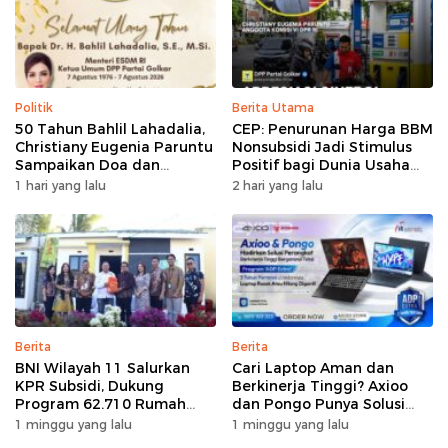
Politik
Berita Utama
50 Tahun Bahlil Lahadalia,
CEP: Penurunan Harga BBM
Christiany Eugenia Paruntu
Nonsubsidi Jadi Stimulus
Sampaikan Doa dan
Positif bagi Dunia Usaha
Harapan
dan Pertumbuhan Ekonomi
1 hari yang lalu
2 hari yang lalu
Berita
Berita
BNI Wilayah 11 Salurkan
Cari Laptop Aman dan
KPR Subsidi, Dukung
Berkinerja Tinggi? Axioo
Program 62.710 Rumah
dan Pongo Punya Solusi
Bersubsidi
dengan Garansi Ekstra
1 minggu yang lalu
1 minggu yang lalu