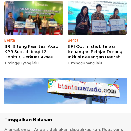
Berita
Berita
BRI Bitung Fasilitasi Akad
BRI Optimistis Literasi
KPR Subsidi bagi 12
Keuangan Pelajar Dorong
Debitur, Perkuat Akses
Inklusi Keuangan Daerah
Hunian Masyarakat
1 minggu yang lalu
1 minggu yang lalu
Berpenghasilan Rendah
Tinggalkan Balasan
Alamat email Anda tidak akan dipublikasikan.
Ruas yang