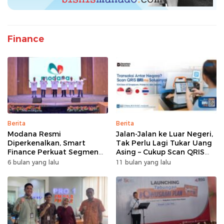
Finance
Berita
Berita
Modana Resmi
Jalan-Jalan ke Luar Negeri,
Diperkenalkan, Smart
Tak Perlu Lagi Tukar Uang
Finance Perkuat Segmen
Asing – Cukup Scan QRIS
Pembiayaan Multiguna
Pakai BRImo
6 bulan yang lalu
11 bulan yang lalu