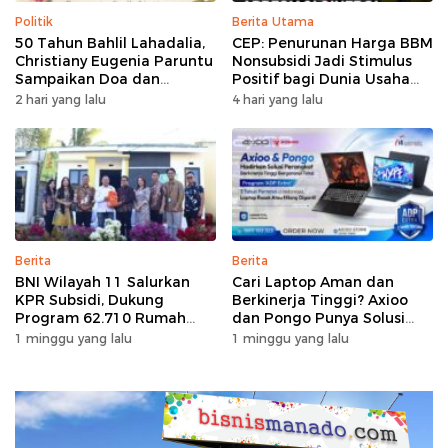
Politik
Berita Utama
50 Tahun Bahlil Lahadalia,
CEP: Penurunan Harga BBM
Christiany Eugenia Paruntu
Nonsubsidi Jadi Stimulus
Sampaikan Doa dan
Positif bagi Dunia Usaha
Harapan
dan Pertumbuhan Ekonomi
2 hari yang lalu
4 hari yang lalu
Berita
Berita
BNI Wilayah 11 Salurkan
Cari Laptop Aman dan
KPR Subsidi, Dukung
Berkinerja Tinggi? Axioo
Program 62.710 Rumah
dan Pongo Punya Solusi
Bersubsidi
dengan Garansi Ekstra
1 minggu yang lalu
1 minggu yang lalu