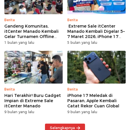
Berita
Berita
Gandeng Komunitas,
Extreme Sale itCenter
itCenter Manado Kembali
Manado Kembali Digelar 5–
Gelar Turnamen Offline
7 Maret 2026, iPhone 17
Free Fire, 60 Tim Siap
Pro Max Diskon hingga
1 bulan yang lalu
5 bulan yang lalu
Bertarung
Rp1,75 Juta
Berita
Berita
Hari Terakhir! Buru Gadget
iPhone 17 Meledak di
Impian di Extreme Sale
Pasaran, Apple Kembali
itCenter Manado
Catat Rekor Cuan Global
9 bulan yang lalu
9 bulan yang lalu
Selengkapnya