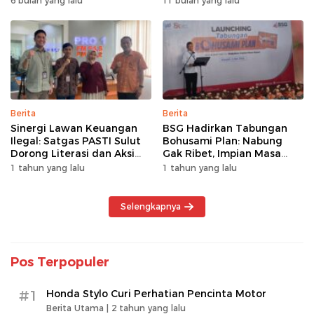
6 bulan yang lalu
11 bulan yang lalu
Berita
Berita
Sinergi Lawan Keuangan
BSG Hadirkan Tabungan
Ilegal: Satgas PASTI Sulut
Bohusami Plan: Nabung
Dorong Literasi dan Aksi
Gak Ribet, Impian Masa
Kolektif Masyarakat
Depan Makin Dekat!
1 tahun yang lalu
1 tahun yang lalu
Selengkapnya
Pos Terpopuler
#1
Honda Stylo Curi Perhatian Pencinta Motor
Berita Utama |
2 tahun yang lalu