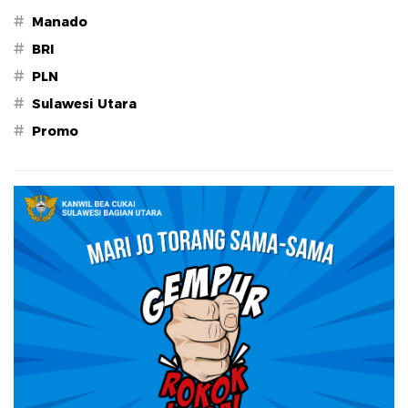
#
Manado
#
BRI
#
PLN
#
Sulawesi Utara
#
Promo