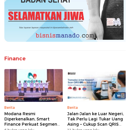
Finance
Berita
Berita
Modana Resmi
Jalan-Jalan ke Luar Negeri,
Diperkenalkan, Smart
Tak Perlu Lagi Tukar Uang
Finance Perkuat Segmen
Asing – Cukup Scan QRIS
Pembiayaan Multiguna
Pakai BRImo