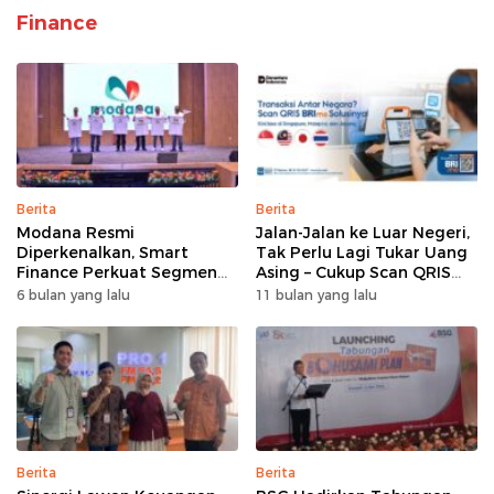
Finance
Berita
Berita
Modana Resmi
Jalan-Jalan ke Luar Negeri,
Diperkenalkan, Smart
Tak Perlu Lagi Tukar Uang
Finance Perkuat Segmen
Asing – Cukup Scan QRIS
Pembiayaan Multiguna
Pakai BRImo
6 bulan yang lalu
11 bulan yang lalu
Berita
Berita