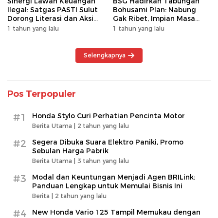
Sinergi Lawan Keuangan
BSG Hadirkan Tabungan
Ilegal: Satgas PASTI Sulut
Bohusami Plan: Nabung
Dorong Literasi dan Aksi
Gak Ribet, Impian Masa
Kolektif Masyarakat
Depan Makin Dekat!
1 tahun yang lalu
1 tahun yang lalu
Selengkapnya
Pos Terpopuler
#1
Honda Stylo Curi Perhatian Pencinta Motor
Berita Utama |
2 tahun yang lalu
#2
Segera Dibuka Suara Elektro Paniki, Promo
Sebulan Harga Pabrik
Berita Utama |
3 tahun yang lalu
#3
Modal dan Keuntungan Menjadi Agen BRILink:
Panduan Lengkap untuk Memulai Bisnis Ini
Berita |
2 tahun yang lalu
#4
New Honda Vario 125 Tampil Memukau dengan