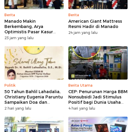
Berita
Berita
Manado Makin
American Giant Mattress
Berkembang, Arya
Resmi Hadir di Manado
Optimistis Pasar Kasur
24 jam yang lalu
Premium Tumbuh
23 jam yang lalu
Politik
Berita Utama
50 Tahun Bahlil Lahadalia,
CEP: Penurunan Harga BBM
Christiany Eugenia Paruntu
Nonsubsidi Jadi Stimulus
Sampaikan Doa dan
Positif bagi Dunia Usaha
Harapan
dan Pertumbuhan Ekonomi
2 hari yang lalu
4 hari yang lalu