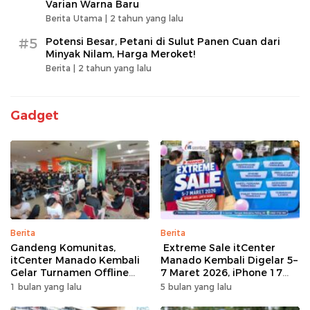
Varian Warna Baru
Berita Utama |
2 tahun yang lalu
#5
Potensi Besar, Petani di Sulut Panen Cuan dari
Minyak Nilam, Harga Meroket!
Berita |
2 tahun yang lalu
Gadget
Berita
Berita
Gandeng Komunitas,
Extreme Sale itCenter
itCenter Manado Kembali
Manado Kembali Digelar 5–
Gelar Turnamen Offline
7 Maret 2026, iPhone 17
Free Fire, 60 Tim Siap
Pro Max Diskon hingga
1 bulan yang lalu
5 bulan yang lalu
Bertarung
Rp1,75 Juta