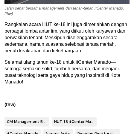
Jalan sehat bersama management dan tenan-tenan itCenter Manado.
(thw)
Rangkaian acara HUT ke-18 ini juga dimeriahkan dengan
berbagai lomba antar tim, yang diikuti oleh karyawan dan
perwakilan tenant. Meskipun diselenggarakan secara
sederhana, namun suasana selebrasi terasa meriah,
penuh keakraban dan kekeluargaan.
Selamat ulang tahun ke-18 untuk itCenter Manado—
semoga semakin solid, tumbuh bersama, dan menjadi
pusat teknologi serta gaya hidup yang inspiratif di Kota
Manado!
(thw)
GM Management Building itCenter Victor Lasut
HUT 18 itCenter Manado 2025
itCenter Manado
Jemmy Asiku
Presiden Direktur itCenter Manado Jemmy Asiku