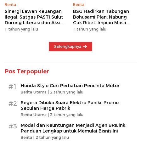
Berita
Berita
Sinergi Lawan Keuangan
BSG Hadirkan Tabungan
Ilegal: Satgas PASTI Sulut
Bohusami Plan: Nabung
Dorong Literasi dan Aksi
Gak Ribet, Impian Masa
Kolektif Masyarakat
Depan Makin Dekat!
1 tahun yang lalu
1 tahun yang lalu
Selengkapnya
Pos Terpopuler
#1
Honda Stylo Curi Perhatian Pencinta Motor
Berita Utama |
2 tahun yang lalu
#2
Segera Dibuka Suara Elektro Paniki, Promo
Sebulan Harga Pabrik
Berita Utama |
3 tahun yang lalu
#3
Modal dan Keuntungan Menjadi Agen BRILink:
Panduan Lengkap untuk Memulai Bisnis Ini
Berita |
2 tahun yang lalu