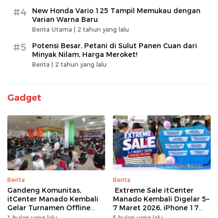
#4
New Honda Vario 125 Tampil Memukau dengan
Varian Warna Baru
Berita Utama |
2 tahun yang lalu
#5
Potensi Besar, Petani di Sulut Panen Cuan dari
Minyak Nilam, Harga Meroket!
Berita |
2 tahun yang lalu
Gadget
Berita
Berita
Gandeng Komunitas,
Extreme Sale itCenter
itCenter Manado Kembali
Manado Kembali Digelar 5–
Gelar Turnamen Offline
7 Maret 2026, iPhone 17
Free Fire, 60 Tim Siap
Pro Max Diskon hingga
1 bulan yang lalu
5 bulan yang lalu