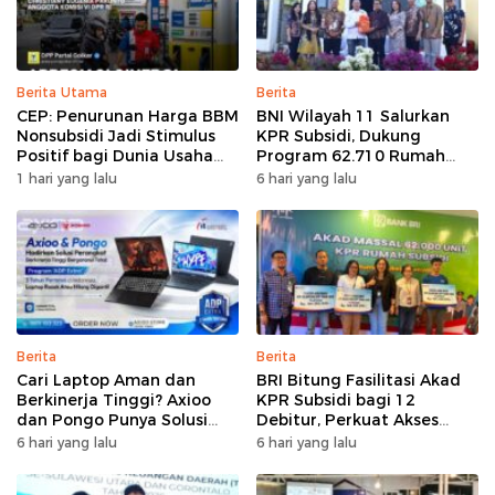
Berita Utama
Berita
CEP: Penurunan Harga BBM
BNI Wilayah 11 Salurkan
Nonsubsidi Jadi Stimulus
KPR Subsidi, Dukung
Positif bagi Dunia Usaha
Program 62.710 Rumah
dan Pertumbuhan Ekonomi
Bersubsidi
1 hari yang lalu
6 hari yang lalu
Berita
Berita
Cari Laptop Aman dan
BRI Bitung Fasilitasi Akad
Berkinerja Tinggi? Axioo
KPR Subsidi bagi 12
dan Pongo Punya Solusi
Debitur, Perkuat Akses
dengan Garansi Ekstra
Hunian Masyarakat
6 hari yang lalu
6 hari yang lalu
Berpenghasilan Rendah