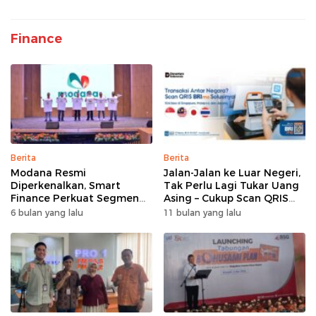
Finance
Berita
Berita
Modana Resmi
Jalan-Jalan ke Luar Negeri,
Diperkenalkan, Smart
Tak Perlu Lagi Tukar Uang
Finance Perkuat Segmen
Asing – Cukup Scan QRIS
Pembiayaan Multiguna
Pakai BRImo
6 bulan yang lalu
11 bulan yang lalu