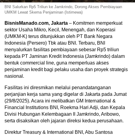
BNI Salurkan Rp5 Triliun ke Jamkrindo, Dorong Akses Pembiayaan
UMKM Lewat Skema Penjaminan (Istimewa)
BisnisManado.com, Jakarta
– Komitmen memperkuat
sektor Usaha Mikro, Kecil, Menengah, dan Koperasi
(UMKM-K) terus ditunjukkan oleh PT Bank Negara
Indonesia (Persero) Tbk atau BNI. Terbaru, BNI
menyalurkan fasilitas pembiayaan sebesar Rp5 triliun
kepada PT Jaminan Kredit Indonesia (Jamkrindo) dalam
bentuk commercial line, guna memperluas akses
penjaminan kredit bagi pelaku usaha dan proyek strategis
nasional.
Fasilitas ini diresmikan melalui penandatanganan
perjanjian kerja sama yang digelar di Jakarta pada Jumat
(29/8/2025). Acara ini melibatkan GM International &
Financial Institutions BNI, Roekma Hari Adji, dan Kepala
Divisi Hubungan Kelembagaan II Jamkrindo, Aribowo,
serta disaksikan oleh jajaran direksi kedua perusahaan.
Direktur Treasury & International BNI, Abu Santosa