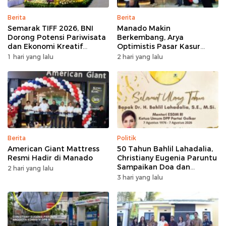
Berita
Berita
Semarak TIFF 2026, BNI
Manado Makin
Dorong Potensi Pariwisata
Berkembang, Arya
dan Ekonomi Kreatif
Optimistis Pasar Kasur
Tomohon
Premium Tumbuh
1 hari yang lalu
2 hari yang lalu
Berita
Politik
American Giant Mattress
50 Tahun Bahlil Lahadalia,
Resmi Hadir di Manado
Christiany Eugenia Paruntu
Sampaikan Doa dan
2 hari yang lalu
Harapan
3 hari yang lalu