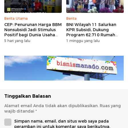
Berita Utama
Berita
CEP: Penurunan Harga BBM
BNI Wilayah 11 Salurkan
Nonsubsidi Jadi Stimulus
KPR Subsidi, Dukung
Positif bagi Dunia Usaha
Program 62.710 Rumah
dan Pertumbuhan Ekonomi
Bersubsidi
5 hari yang lalu
1 minggu yang lalu
Tinggalkan Balasan
Alamat email Anda tidak akan dipublikasikan.
Ruas yang
wajib ditandai
*
Simpan nama, email, dan situs web saya pada
peramban ini untuk komentar saya berikutnya.