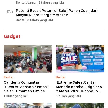
Berita Utama |
2 tahun yang lalu
#5
Potensi Besar, Petani di Sulut Panen Cuan dari
Minyak Nilam, Harga Meroket!
Berita |
2 tahun yang lalu
Gadget
Berita
Berita
Gandeng Komunitas,
Extreme Sale itCenter
itCenter Manado Kembali
Manado Kembali Digelar 5–
Gelar Turnamen Offline
7 Maret 2026, iPhone 17
Free Fire, 60 Tim Siap
Pro Max Diskon hingga
1 bulan yang lalu
5 bulan yang lalu
Bertarung
Rp1,75 Juta