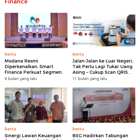
Finance
Berita
Berita
Modana Resmi
Jalan-Jalan ke Luar Negeri,
Diperkenalkan, Smart
Tak Perlu Lagi Tukar Uang
Finance Perkuat Segmen
Asing – Cukup Scan QRIS
Pembiayaan Multiguna
Pakai BRImo
6 bulan yang lalu
11 bulan yang lalu
Berita
Berita
Sinergi Lawan Keuangan
BSG Hadirkan Tabungan