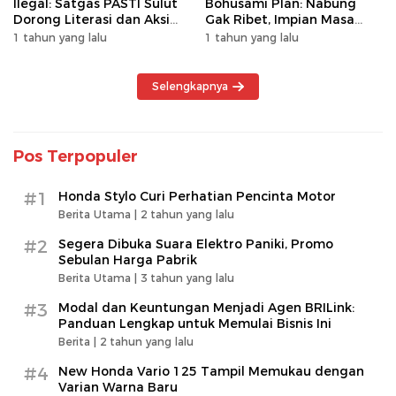
Ilegal: Satgas PASTI Sulut
Bohusami Plan: Nabung
Dorong Literasi dan Aksi
Gak Ribet, Impian Masa
Kolektif Masyarakat
Depan Makin Dekat!
1 tahun yang lalu
1 tahun yang lalu
Selengkapnya
Pos Terpopuler
#1
Honda Stylo Curi Perhatian Pencinta Motor
Berita Utama |
2 tahun yang lalu
#2
Segera Dibuka Suara Elektro Paniki, Promo
Sebulan Harga Pabrik
Berita Utama |
3 tahun yang lalu
#3
Modal dan Keuntungan Menjadi Agen BRILink:
Panduan Lengkap untuk Memulai Bisnis Ini
Berita |
2 tahun yang lalu
#4
New Honda Vario 125 Tampil Memukau dengan
Varian Warna Baru