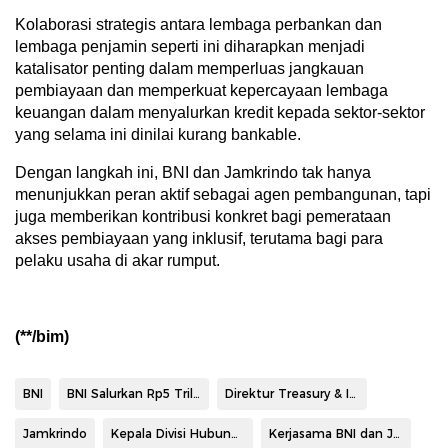
Kolaborasi strategis antara lembaga perbankan dan
lembaga penjamin seperti ini diharapkan menjadi
katalisator penting dalam memperluas jangkauan
pembiayaan dan memperkuat kepercayaan lembaga
keuangan dalam menyalurkan kredit kepada sektor-sektor
yang selama ini dinilai kurang bankable.
Dengan langkah ini, BNI dan Jamkrindo tak hanya
menunjukkan peran aktif sebagai agen pembangunan, tapi
juga memberikan kontribusi konkret bagi pemerataan
akses pembiayaan yang inklusif, terutama bagi para
pelaku usaha di akar rumput.
(**/bim)
BNI
BNI Salurkan Rp5 Triliun
Direktur Treasury & International BNI Abu Santosa Sudradjat GM International & Financial Institutions BNI Roekma Hari Adji
Jamkrindo
Kepala Divisi Hubungan Kelembagaan II Jamkrindo Aribowo
Kerjasama BNI dan Jamkrindo