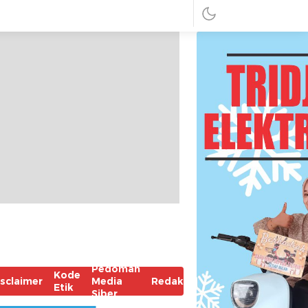
Pedoman
Kode
isclaimer
Media
Redaksi
Etik
Siber