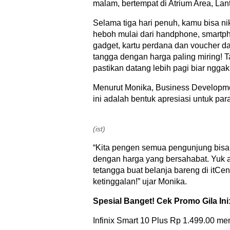
malam, bertempat di Atrium Area, Lant
Selama tiga hari penuh, kamu bisa n
heboh mulai dari handphone, smartpho
gadget, kartu perdana dan voucher da
tangga dengan harga paling miring! Tap
pastikan datang lebih pagi biar ngga
Menurut Monika, Business Developme
ini adalah bentuk apresiasi untuk par
(ist)
“Kita pengen semua pengunjung bisa
dengan harga yang bersahabat. Yuk a
tetangga buat belanja bareng di itCe
ketinggalan!” ujar Monika.
Spesial Banget! Cek Promo Gila Ini
Infinix Smart 10 Plus Rp 1.499.00 me