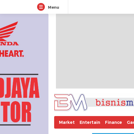
Menu
Market
Entertain
Finance
Ga