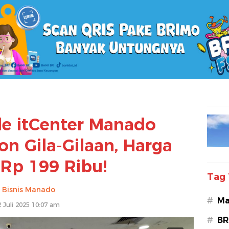
le itCenter Manado
on Gila-Gilaan, Harga
 Rp 199 Ribu!
Tag 
Bisnis Manado
#
Ma
2 Juli 2025 10:07 am
#
BR