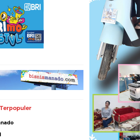
Terpopuler
nado
I