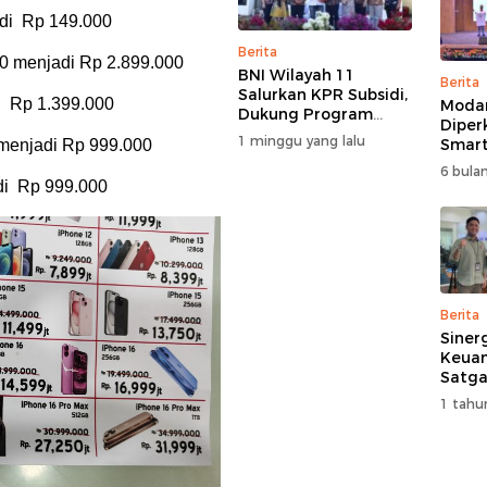
adi Rp 149.000
Berita
00 menjadi Rp 2.899.000
BNI Wilayah 11
Berita
Salurkan KPR Subsidi,
i Rp 1.399.000
Moda
Dukung Program
Diper
62.710 Rumah
1 minggu yang lalu
Smart
menjadi Rp 999.000
Bersubsidi
Perk
6 bulan
Pemb
di Rp 999.000
Multi
Berita
Siner
Keuan
Satga
Doron
1 tahu
dan A
Masya