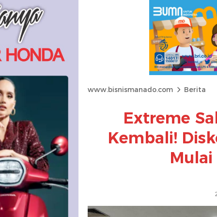
www.bisnismanado.com
Berita
Extreme Sa
Kembali! Disk
Mulai