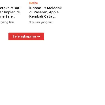
Berita
erakhir! Buru
iPhone 17 Meledak
t Impian di
di Pasaran, Apple
me Sale
Kembali Catat
ter Manado
Rekor Cuan Global
 yang lalu
9 bulan yang lalu
Selengkapnya