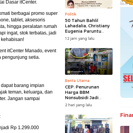
ai Dasar itCenter.
ikmati berbagai promo super
Politik
ne, tablet, aksesoris
50 Tahun Bahlil
Lahadalia, Christiany
ta, hingga peralatan rumah
Eugenia Paruntu
i ingat, stok terbatas, jadi
Sampaikan Doa dan
12 jam yang lalu
k kehabisan!
Harapan
nt itCenter Manado, event
a pengunjung setia.
Berita Utama
 dapat barang impian
CEP: Penurunan
jak teman, keluarga, dan
Harga BBM
Nonsubsidi Jadi
nter. Jangan sampai
Stimulus Positif bagi
2 hari yang lalu
Dunia Usaha dan
Pertumbuhan
Fina
:
Ekonomi
njadi Rp 1.299.000