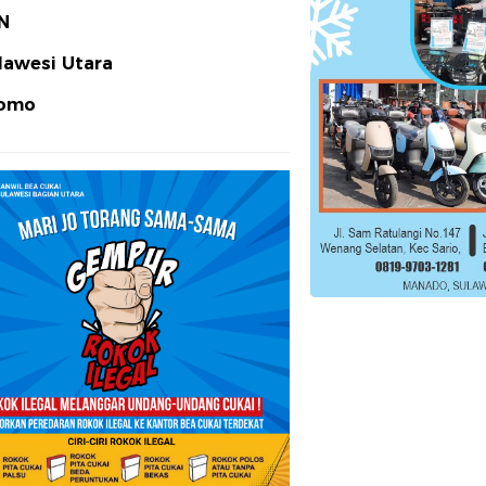
N
lawesi Utara
omo