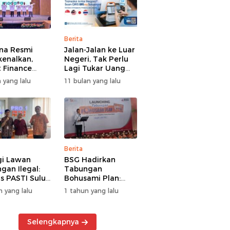
Berita
na Resmi
Jalan-Jalan ke Luar
kenalkan,
Negeri, Tak Perlu
 Finance
Lagi Tukar Uang
uat Segmen
Asing – Cukup Scan
 yang lalu
11 bulan yang lalu
iayaan
QRIS Pakai BRImo
guna
Berita
gi Lawan
BSG Hadirkan
gan Ilegal:
Tabungan
s PASTI Sulut
Bohusami Plan:
g Literasi
Nabung Gak Ribet,
n yang lalu
1 tahun yang lalu
ksi Kolektif
Impian Masa Depan
rakat
Makin Dekat!
Selengkapnya