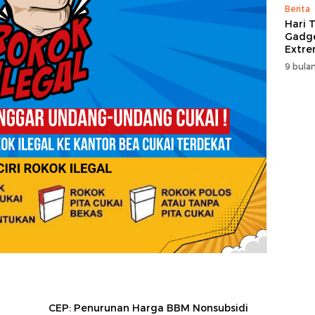
Berita
Hari T
Gadge
Extre
itCen
9 bulan
CEP: Penurunan Harga BBM Nonsubsidi