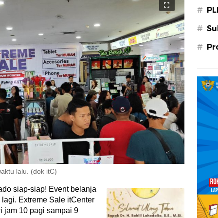
#
PL
#
Su
#
Pr
tu lalu. (dok itC)
do siap-siap! Event belanja
 lagi. Extreme Sale itCenter
ri jam 10 pagi sampai 9