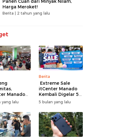
Panen Cuan dari Minyak Nilam,
Harga Meroket!
Berita |
2 tahun yang lalu
get
Berita
eng
Extreme Sale
itas,
itCenter Manado
ter Manado
Kembali Digelar 5–
li Gelar
7 Maret 2026,
 yang lalu
5 bulan yang lalu
men Offline
iPhone 17 Pro Max
ire, 60 Tim
Diskon hingga
Bertarung
Rp1,75 Juta