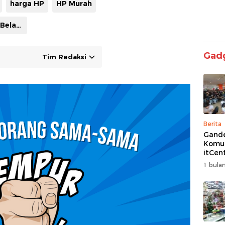
harga HP
HP Murah
Tempatnya Belanja Hemat
Gad
Tim Redaksi
Berita
Gand
Komun
itCen
Kemba
1 bulan
Turna
Free F
Siap 