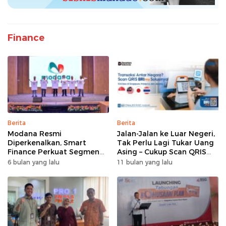
Finance
Berita
Berita
Modana Resmi
Jalan-Jalan ke Luar Negeri,
Diperkenalkan, Smart
Tak Perlu Lagi Tukar Uang
Finance Perkuat Segmen
Asing – Cukup Scan QRIS
Pembiayaan Multiguna
Pakai BRImo
6 bulan yang lalu
11 bulan yang lalu