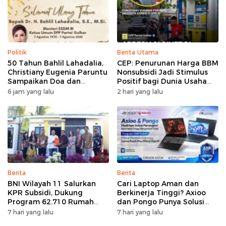
Politik
Berita Utama
50 Tahun Bahlil Lahadalia,
CEP: Penurunan Harga BBM
Christiany Eugenia Paruntu
Nonsubsidi Jadi Stimulus
Sampaikan Doa dan
Positif bagi Dunia Usaha
Harapan
dan Pertumbuhan Ekonomi
6 jam yang lalu
2 hari yang lalu
Berita
Berita
BNI Wilayah 11 Salurkan
Cari Laptop Aman dan
KPR Subsidi, Dukung
Berkinerja Tinggi? Axioo
Program 62.710 Rumah
dan Pongo Punya Solusi
Bersubsidi
dengan Garansi Ekstra
7 hari yang lalu
7 hari yang lalu