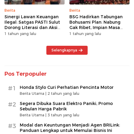
Berita
Berita
Sinergi Lawan Keuangan
BSG Hadirkan Tabungan
Ilegal: Satgas PASTI Sulut
Bohusami Plan: Nabung
Dorong Literasi dan Aksi
Gak Ribet, Impian Masa
Kolektif Masyarakat
Depan Makin Dekat!
1 tahun yang lalu
1 tahun yang lalu
Selengkapnya
Pos Terpopuler
#1
Honda Stylo Curi Perhatian Pencinta Motor
Berita Utama |
2 tahun yang lalu
#2
Segera Dibuka Suara Elektro Paniki, Promo
Sebulan Harga Pabrik
Berita Utama |
3 tahun yang lalu
#3
Modal dan Keuntungan Menjadi Agen BRILink:
Panduan Lengkap untuk Memulai Bisnis Ini