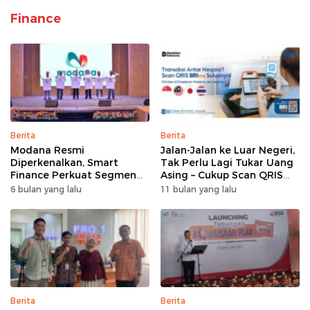
Finance
Berita
Berita
Modana Resmi
Jalan-Jalan ke Luar Negeri,
Diperkenalkan, Smart
Tak Perlu Lagi Tukar Uang
Finance Perkuat Segmen
Asing – Cukup Scan QRIS
Pembiayaan Multiguna
Pakai BRImo
6 bulan yang lalu
11 bulan yang lalu
Berita
Berita