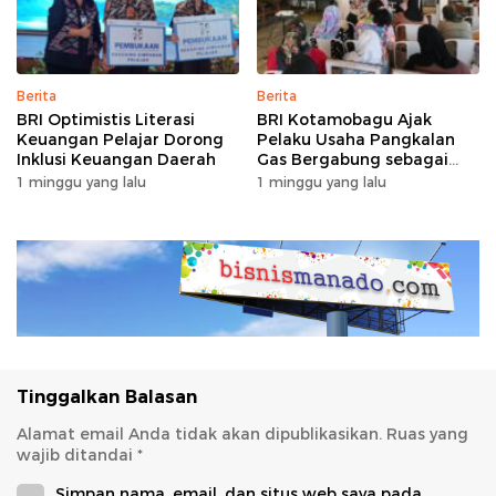
Berita
Berita
BRI Optimistis Literasi
BRI Kotamobagu Ajak
Keuangan Pelajar Dorong
Pelaku Usaha Pangkalan
Inklusi Keuangan Daerah
Gas Bergabung sebagai
Agen BRILink
1 minggu yang lalu
1 minggu yang lalu
Tinggalkan Balasan
Alamat email Anda tidak akan dipublikasikan.
Ruas yang
wajib ditandai
*
Simpan nama, email, dan situs web saya pada