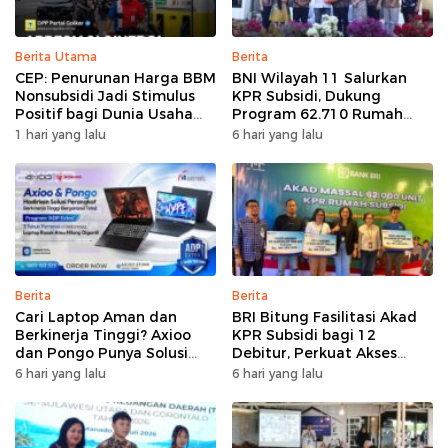
Berita Utama
Berita
CEP: Penurunan Harga BBM
BNI Wilayah 11 Salurkan
Nonsubsidi Jadi Stimulus
KPR Subsidi, Dukung
Positif bagi Dunia Usaha
Program 62.710 Rumah
dan Pertumbuhan Ekonomi
Bersubsidi
1 hari yang lalu
6 hari yang lalu
Berita
Berita
Cari Laptop Aman dan
BRI Bitung Fasilitasi Akad
Berkinerja Tinggi? Axioo
KPR Subsidi bagi 12
dan Pongo Punya Solusi
Debitur, Perkuat Akses
dengan Garansi Ekstra
Hunian Masyarakat
6 hari yang lalu
6 hari yang lalu
Berpenghasilan Rendah