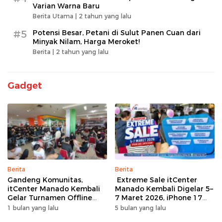
Varian Warna Baru
Berita Utama |
2 tahun yang lalu
#5
Potensi Besar, Petani di Sulut Panen Cuan dari
Minyak Nilam, Harga Meroket!
Berita |
2 tahun yang lalu
Gadget
Berita
Berita
Gandeng Komunitas,
Extreme Sale itCenter
itCenter Manado Kembali
Manado Kembali Digelar 5–
Gelar Turnamen Offline
7 Maret 2026, iPhone 17
Free Fire, 60 Tim Siap
Pro Max Diskon hingga
1 bulan yang lalu
5 bulan yang lalu
Bertarung
Rp1,75 Juta