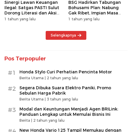
Sinergi Lawan Keuangan
BSG Hadirkan Tabungan
Ilegal: Satgas PASTI Sulut
Bohusami Plan: Nabung
Dorong Literasi dan Aksi
Gak Ribet, Impian Masa
Kolektif Masyarakat
Depan Makin Dekat!
1 tahun yang lalu
1 tahun yang lalu
Selengkapnya
Pos Terpopuler
#1
Honda Stylo Curi Perhatian Pencinta Motor
Berita Utama |
2 tahun yang lalu
#2
Segera Dibuka Suara Elektro Paniki, Promo
Sebulan Harga Pabrik
Berita Utama |
3 tahun yang lalu
#3
Modal dan Keuntungan Menjadi Agen BRILink:
Panduan Lengkap untuk Memulai Bisnis Ini
Berita |
2 tahun yang lalu
#4
New Honda Vario 125 Tampil Memukau dengan