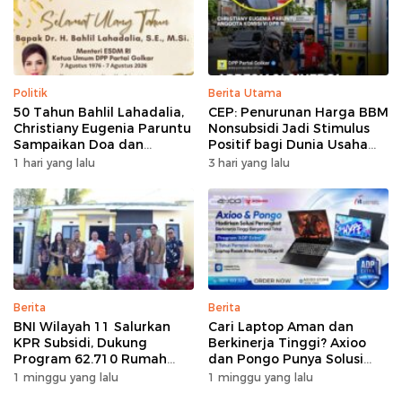
Politik
Berita Utama
50 Tahun Bahlil Lahadalia,
CEP: Penurunan Harga BBM
Christiany Eugenia Paruntu
Nonsubsidi Jadi Stimulus
Sampaikan Doa dan
Positif bagi Dunia Usaha
Harapan
dan Pertumbuhan Ekonomi
1 hari yang lalu
3 hari yang lalu
Berita
Berita
BNI Wilayah 11 Salurkan
Cari Laptop Aman dan
KPR Subsidi, Dukung
Berkinerja Tinggi? Axioo
Program 62.710 Rumah
dan Pongo Punya Solusi
Bersubsidi
dengan Garansi Ekstra
1 minggu yang lalu
1 minggu yang lalu