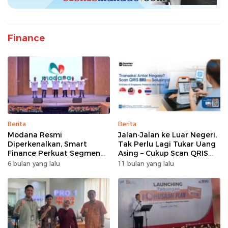
Finance
Berita
Berita
Modana Resmi
Jalan-Jalan ke Luar Negeri,
Diperkenalkan, Smart
Tak Perlu Lagi Tukar Uang
Finance Perkuat Segmen
Asing – Cukup Scan QRIS
Pembiayaan Multiguna
Pakai BRImo
6 bulan yang lalu
11 bulan yang lalu