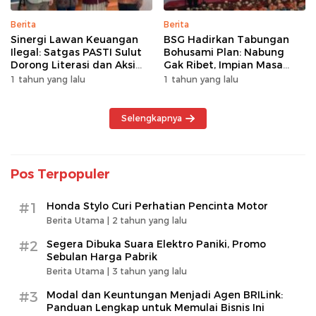
Berita
Berita
Sinergi Lawan Keuangan
BSG Hadirkan Tabungan
Ilegal: Satgas PASTI Sulut
Bohusami Plan: Nabung
Dorong Literasi dan Aksi
Gak Ribet, Impian Masa
Kolektif Masyarakat
Depan Makin Dekat!
1 tahun yang lalu
1 tahun yang lalu
Selengkapnya
Pos Terpopuler
#1
Honda Stylo Curi Perhatian Pencinta Motor
Berita Utama |
2 tahun yang lalu
#2
Segera Dibuka Suara Elektro Paniki, Promo
Sebulan Harga Pabrik
Berita Utama |
3 tahun yang lalu
#3
Modal dan Keuntungan Menjadi Agen BRILink:
Panduan Lengkap untuk Memulai Bisnis Ini