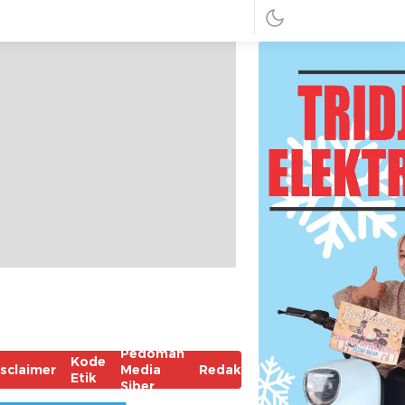
Pedoman
Kode
isclaimer
Media
Redaksi
Etik
Siber