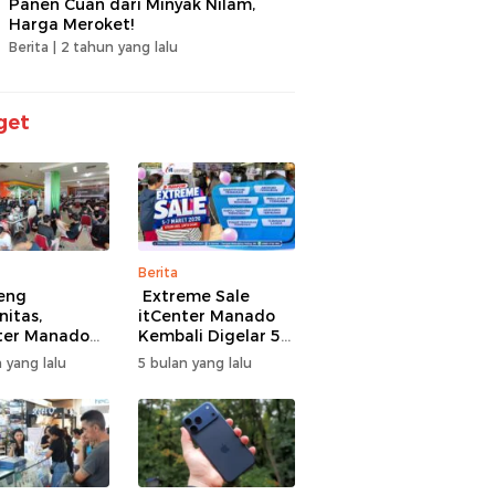
Panen Cuan dari Minyak Nilam,
Harga Meroket!
Berita |
2 tahun yang lalu
get
Berita
eng
Extreme Sale
itas,
itCenter Manado
ter Manado
Kembali Digelar 5–
li Gelar
7 Maret 2026,
 yang lalu
5 bulan yang lalu
men Offline
iPhone 17 Pro Max
ire, 60 Tim
Diskon hingga
Bertarung
Rp1,75 Juta