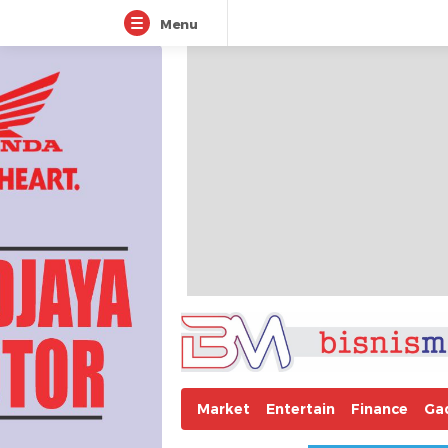
Menu
Market
Entertain
Finance
Ga