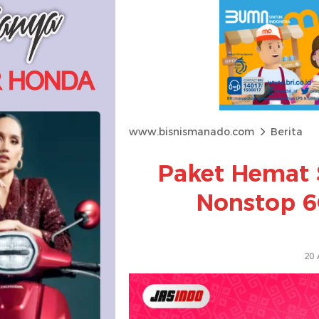
www.bisnismanado.com
Berita
Paket Hemat 
Nonstop 6
20 