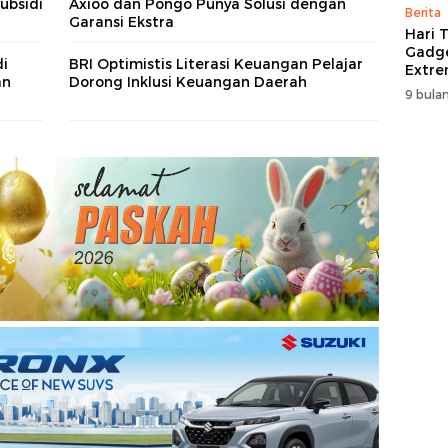
ubsidi
Axioo dan Pongo Punya Solusi dengan
Berita
Garansi Ekstra
Hari T
Gadge
di
BRI Optimistis Literasi Keuangan Pelajar
Extre
an
Dorong Inklusi Keuangan Daerah
itCen
9 bulan