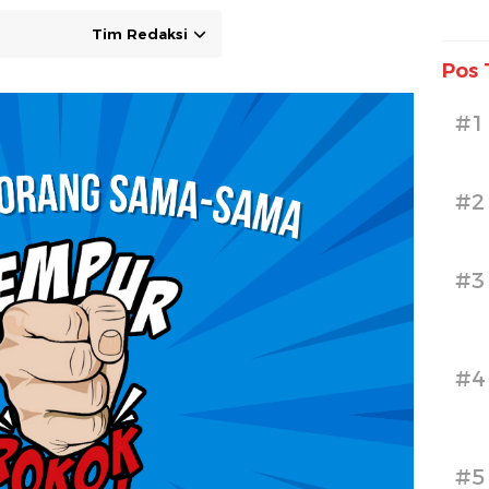
Tim Redaksi
Pos 
#1
#2
#3
#4
#5