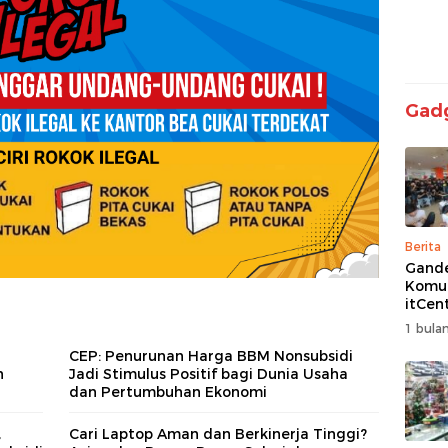
Gad
Berita
Gand
Komun
itCen
Kemba
1 bulan
Turna
CEP: Penurunan Harga BBM Nonsubsidi
Free F
n
Jadi Stimulus Positif bagi Dunia Usaha
Siap 
dan Pertumbuhan Ekonomi
,
Cari Laptop Aman dan Berkinerja Tinggi?