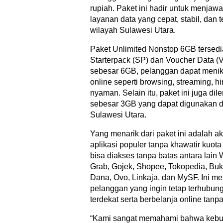
rupiah. Paket ini hadir untuk menja
layanan data yang cepat, stabil, dan t
wilayah Sulawesi Utara.
Paket Unlimited Nonstop 6GB tersedia
Starterpack (SP) dan Voucher Data (
sebesar 6GB, pelanggan dapat menikm
online seperti browsing, streaming,
nyaman. Selain itu, paket ini juga di
sebesar 3GB yang dapat digunakan di
Sulawesi Utara.
Yang menarik dari paket ini adalah a
aplikasi populer tanpa khawatir kuota 
bisa diakses tanpa batas antara lain 
Grab, Gojek, Shopee, Tokopedia, Buka
Dana, Ovo, Linkaja, dan MySF. Ini me
pelanggan yang ingin tetap terhubun
terdekat serta berbelanja online tan
“Kami sangat memahami bahwa kebut