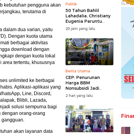
Politik
wab kebutuhan pengguna akan
50 Tahun Bahlil
erjangkau, terutama di
Lahadalia, Christiany
Eugenia Paruntu
Sampaikan Doa dan
20 jam yang lalu
 dalam dua varian, yaitu
Harapan
VD). Dengan kuota utama
ati berbagai aktivitas
 hingga download dengan
lengkapi dengan kuota lokal
 area tertentu, khususnya
Berita Utama
CEP: Penurunan
kses unlimited ke berbagai
Harga BBM
habis. Aplikasi-aplikasi yang
Nonsubsidi Jadi
WhatsApp, Line, Discord,
Stimulus Positif bagi
2 hari yang lalu
Dunia Usaha dan
lapak, Blibli, Lazada,
Pertumbuhan
njadi solusi sempurna bagi
Ekonomi
g dengan orang-orang
Fina
pa gangguan.
uhan akan layanan data