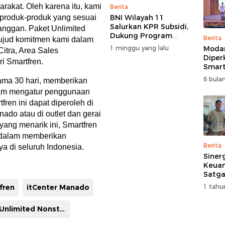
rakat. Oleh karena itu, kami
Berita
 produk-produk yang sesuai
BNI Wilayah 11
Salurkan KPR Subsidi,
nggan. Paket Unlimited
Dukung Program
Berita
wujud komitmen kami dalam
62.710 Rumah
1 minggu yang lalu
Moda
Citra, Area Sales
Bersubsidi
Diper
i Smartfren.
Smart
Perk
6 bulan
elama 30 hari, memberikan
Pemb
dalam mengatur penggunaan
Multi
ren ini dapat diperoleh di
nado atau di outlet dan gerai
yang menarik ini, Smartfren
dalam memberikan
Berita
a di seluruh Indonesia.
Siner
Keuan
Satga
Doron
fren
itCenter Manado
1 tahu
dan A
Masya
Unlimited Nonstop