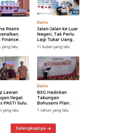
Berita
na Resmi
Jalan-Jalan ke Luar
kenalkan,
Negeri, Tak Perlu
 Finance
Lagi Tukar Uang
uat Segmen
Asing – Cukup Scan
 yang lalu
11 bulan yang lalu
iayaan
QRIS Pakai BRImo
guna
Berita
gi Lawan
BSG Hadirkan
gan Ilegal:
Tabungan
s PASTI Sulut
Bohusami Plan:
g Literasi
Nabung Gak Ribet,
n yang lalu
1 tahun yang lalu
ksi Kolektif
Impian Masa Depan
rakat
Makin Dekat!
Selengkapnya