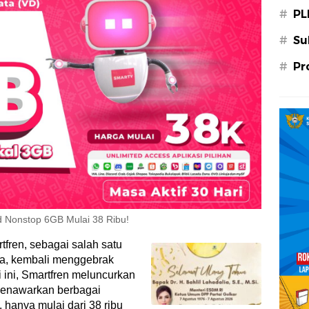
#
PL
#
Su
#
Pr
d Nonstop 6GB Mulai 38 Ribu!
tfren, sebagai salah satu
sia, kembali menggebrak
i ini, Smartfren meluncurkan
menawarkan berbagai
hanya mulai dari 38 ribu