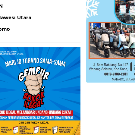
N
lawesi Utara
omo