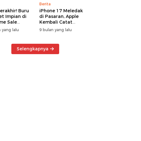
Berita
erakhir! Buru
iPhone 17 Meledak
t Impian di
di Pasaran, Apple
me Sale
Kembali Catat
ter Manado
Rekor Cuan Global
 yang lalu
9 bulan yang lalu
Selengkapnya