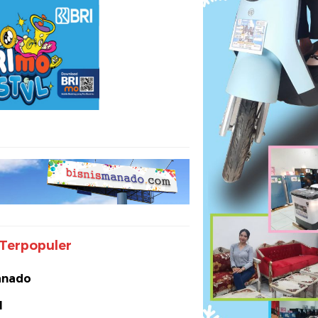
Terpopuler
nado
I