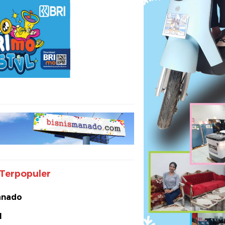
Terpopuler
nado
I