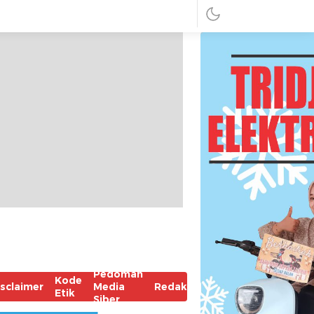
Pedoman
Kode
isclaimer
Media
Redaksi
Etik
Siber