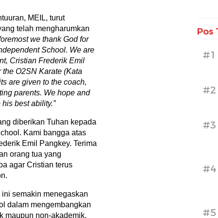
uuran, MEIL, turut
 yang telah mengharumkan
Pos 
 foremost we thank God for
 Independent School. We are
#1
t, Cristian Frederik Emil
or the O2SN Karate (Kata
its are given to the coach,
#2
rting parents. We hope and
his best ability.”
yang diberikan Tuhan kepada
#3
chool. Kami bangga atas
rederik Emil Pangkey. Terima
an orang tua yang
 agar Cristian terus
#4
on.
ey ini semakin menegaskan
ool dalam mengembangkan
#5
mik maupun non-akademik,