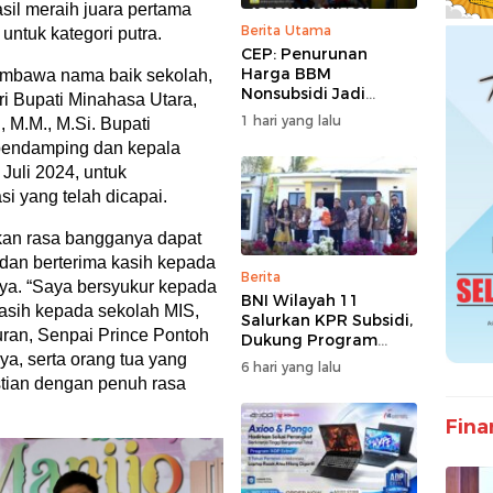
il meraih juara pertama
Berita Utama
untuk kategori putra.
CEP: Penurunan
Harga BBM
membawa nama baik sekolah,
Nonsubsidi Jadi
ri Bupati Minahasa Utara,
Stimulus Positif bagi
1 hari yang lalu
 M.M., M.Si. Bupati
Dunia Usaha dan
pendamping dan kepala
Pertumbuhan
Juli 2024, untuk
Ekonomi
i yang telah dicapai.
kan rasa bangganya dapat
dan berterima kasih kepada
Berita
ya. “Saya bersyukur kepada
BNI Wilayah 11
asih kepada sekolah MIS,
Salurkan KPR Subsidi,
ran, Senpai Prince Pontoh
Dukung Program
ya, serta orang tua yang
62.710 Rumah
6 hari yang lalu
Bersubsidi
stian dengan penuh rasa
Fina