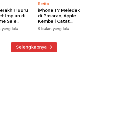
Berita
erakhir! Buru
iPhone 17 Meledak
t Impian di
di Pasaran, Apple
me Sale
Kembali Catat
ter Manado
Rekor Cuan Global
 yang lalu
9 bulan yang lalu
Selengkapnya