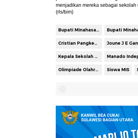
menjadikan mereka sebagai sekolah 
(rls/bim)
Bupati Minahasa Utara
Cristian Pangkey Juara 1 Karate O2SN Tingkat Provinsi
Kepala Sekolah SMP MIS Sharon Lintuuran MEIL
Olimpiade Olahraga Siswa Nasional
Siswa MIS