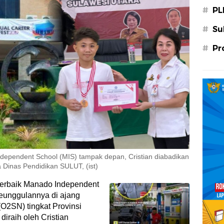
#
PL
#
Su
#
Pr
pendent School (MIS) tampak depan, Cristian diabadikan
 Dinas Pendidikan SULUT, (ist)
erbaik Manado Independent
eunggulannya di ajang
O2SN) tingkat Provinsi
diraih oleh Cristian