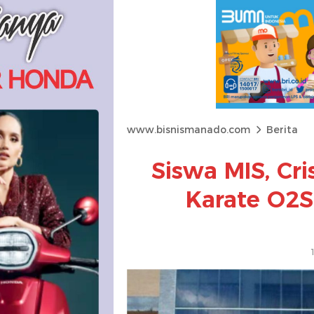
www.bisnismanado.com
Berita
Siswa MIS, Cri
Karate O2S