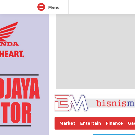
Menu
Market
Entertain
Finance
Ga