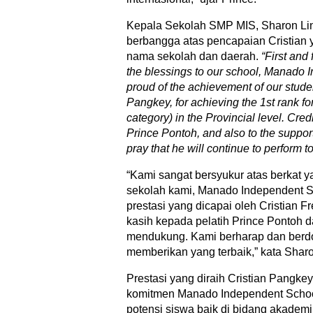
Kepala Sekolah SMP MIS, Sharon Lint
berbangga atas pencapaian Cristian
nama sekolah dan daerah.
“First and
the blessings to our school, Manado
proud of the achievement of our studen
Pangkey, for achieving the 1st rank f
category) in the Provincial level. Cred
Prince Pontoh, and also to the suppo
pray that he will continue to perform to 
“Kami sangat bersyukur atas berkat 
sekolah kami, Manado Independent S
prestasi yang dicapai oleh Cristian F
kasih kepada pelatih Prince Pontoh d
mendukung. Kami berharap dan berdoa
memberikan yang terbaik,” kata Shar
Prestasi yang diraih Cristian Pangk
komitmen Manado Independent Sch
potensi siswa baik di bidang akade