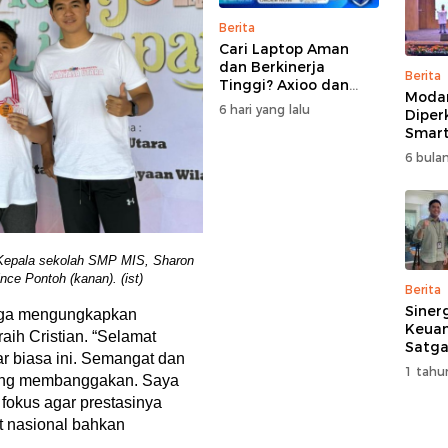
Berita
Cari Laptop Aman
dan Berkinerja
Berita
Tinggi? Axioo dan
Moda
Pongo Punya Solusi
6 hari yang lalu
Diper
dengan Garansi
Smart
Ekstra
Perk
6 bulan
Pemb
Multi
Kepala sekolah SMP MIS, Sharon
nce Pontoh (kanan). (ist)
Berita
Siner
juga mengungkapkan
Keuan
aih Cristian. “Selamat
Satga
ar biasa ini. Semangat dan
Doron
1 tahu
yang membanggakan. Saya
dan A
Masya
 fokus agar prestasinya
at nasional bahkan