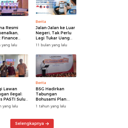
Berita
na Resmi
Jalan-Jalan ke Luar
kenalkan,
Negeri, Tak Perlu
 Finance
Lagi Tukar Uang
uat Segmen
Asing – Cukup Scan
 yang lalu
11 bulan yang lalu
iayaan
QRIS Pakai BRImo
guna
Berita
gi Lawan
BSG Hadirkan
gan Ilegal:
Tabungan
s PASTI Sulut
Bohusami Plan:
g Literasi
Nabung Gak Ribet,
n yang lalu
1 tahun yang lalu
ksi Kolektif
Impian Masa Depan
rakat
Makin Dekat!
Selengkapnya