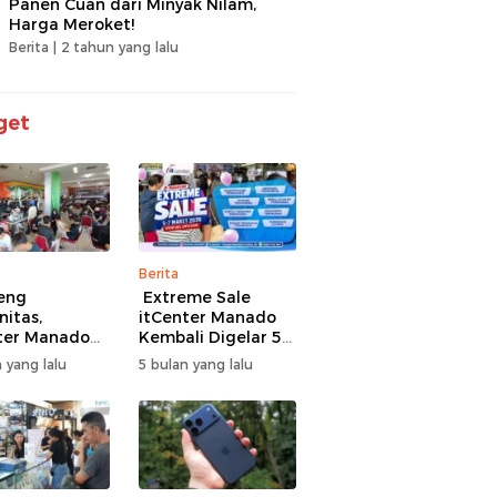
Panen Cuan dari Minyak Nilam,
Harga Meroket!
Berita |
2 tahun yang lalu
get
Berita
eng
Extreme Sale
itas,
itCenter Manado
ter Manado
Kembali Digelar 5–
li Gelar
7 Maret 2026,
 yang lalu
5 bulan yang lalu
men Offline
iPhone 17 Pro Max
ire, 60 Tim
Diskon hingga
Bertarung
Rp1,75 Juta