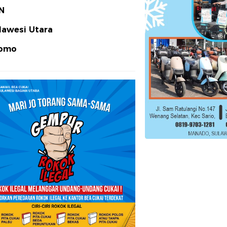
N
lawesi Utara
omo