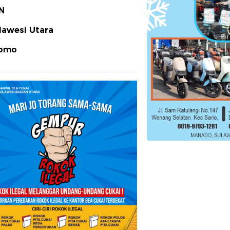
N
lawesi Utara
omo