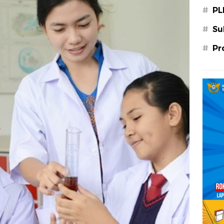
#
PL
#
Su
#
Pr