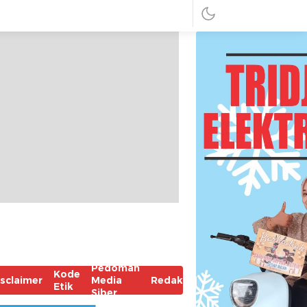
Pedoman
Kode
isclaimer
Media
Redaksi
Etik
Siber