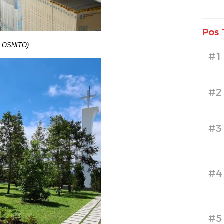
Pos 
 LOSNITO)
#1
#2
#3
#4
#5