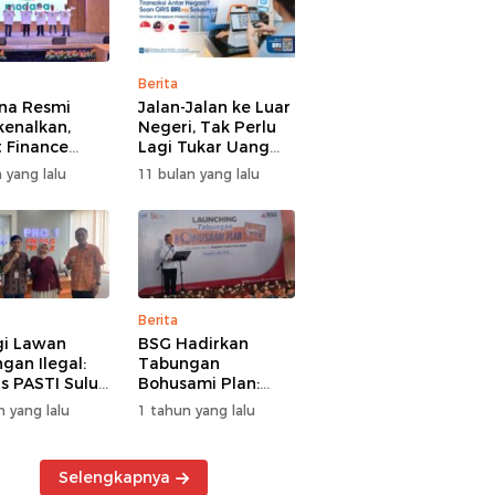
Berita
na Resmi
Jalan-Jalan ke Luar
kenalkan,
Negeri, Tak Perlu
 Finance
Lagi Tukar Uang
uat Segmen
Asing – Cukup Scan
 yang lalu
11 bulan yang lalu
iayaan
QRIS Pakai BRImo
guna
Berita
gi Lawan
BSG Hadirkan
gan Ilegal:
Tabungan
s PASTI Sulut
Bohusami Plan:
g Literasi
Nabung Gak Ribet,
n yang lalu
1 tahun yang lalu
ksi Kolektif
Impian Masa Depan
rakat
Makin Dekat!
Selengkapnya