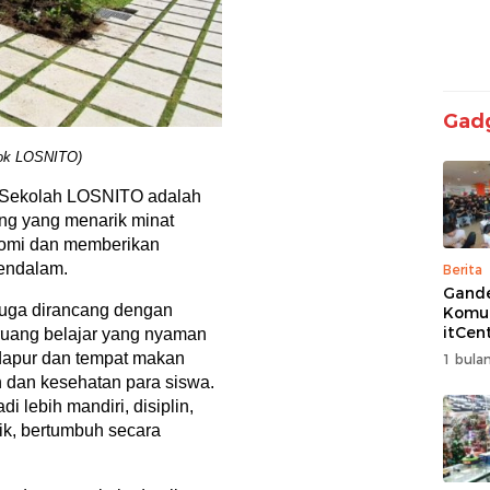
Gad
Dok LOSNITO)
iki Sekolah LOSNITO adalah
ng yang menarik minat
nomi dan memberikan
endalam.
Berita
Gand
juga dirancang dengan
Komun
itCen
 ruang belajar yang nyaman
Kemba
 dapur dan tempat makan
1 bulan
Turna
dan kesehatan para siswa.
Free F
di lebih mandiri, disiplin,
Siap 
ik, bertumbuh secara