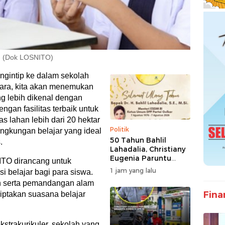
um (Dok LOSNITO)
ngintip ke dalam sekolah
tara, kita akan menemukan
g lebih dikenal dengan
gan fasilitas terbaik untuk
as lahan lebih dari 20 hektar
Politik
ngkungan belajar yang ideal
50 Tahun Bahlil
.
Lahadalia, Christiany
Eugenia Paruntu
ITO dirancang untuk
Sampaikan Doa dan
1 jam yang lalu
 belajar bagi para siswa.
Harapan
h serta pemandangan alam
Fina
iptakan suasana belajar
kstrakurikuler, sekolah yang