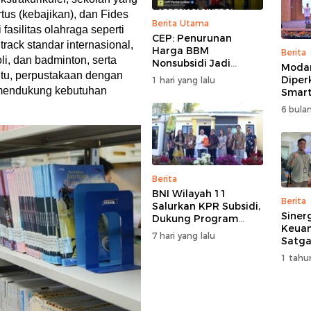
rtus (kebajikan), dan Fides
Berita Utama
fasilitas olahraga seperti
CEP: Penurunan
rack standar internasional,
Harga BBM
Berita
li, dan badminton, serta
Nonsubsidi Jadi
Moda
itu, perpustakaan dengan
Stimulus Positif bagi
Diper
1 hari yang lalu
Dunia Usaha dan
l mendukung kebutuhan
Smart
Pertumbuhan
Perk
6 bulan
Ekonomi
Pemb
Multi
Berita
BNI Wilayah 11
Berita
Salurkan KPR Subsidi,
Siner
Dukung Program
Keuan
62.710 Rumah
7 hari yang lalu
Satga
Bersubsidi
Doron
1 tahu
dan A
Masya