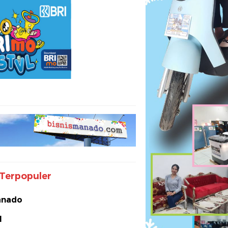
Terpopuler
nado
I