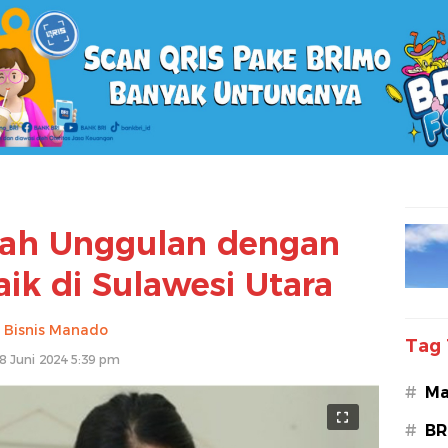
olah Unggulan dengan
baik di Sulawesi Utara
Bisnis Manado
Tag 
8 Juni 2024 5:39 pm
#
Ma
#
BR