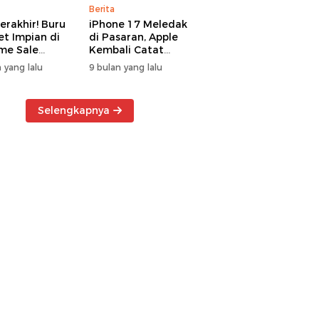
Berita
erakhir! Buru
iPhone 17 Meledak
t Impian di
di Pasaran, Apple
me Sale
Kembali Catat
ter Manado
Rekor Cuan Global
 yang lalu
9 bulan yang lalu
Selengkapnya