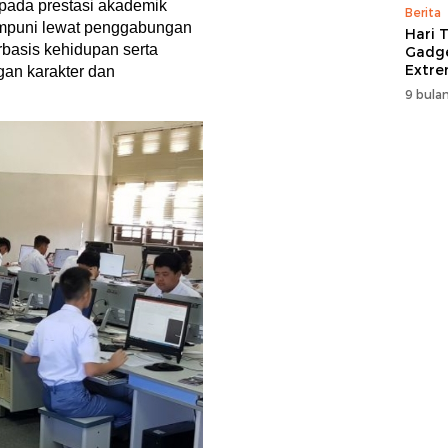
pada prestasi akademik
Berita
umpuni lewat penggabungan
Hari T
basis kehidupan serta
Gadge
Extre
gan karakter dan
itCen
9 bulan