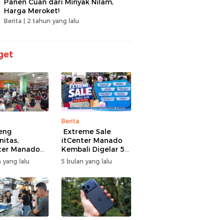
Panen Cuan dari Minyak Nilam,
Harga Meroket!
Berita |
2 tahun yang lalu
get
Berita
eng
Extreme Sale
itas,
itCenter Manado
ter Manado
Kembali Digelar 5–
li Gelar
7 Maret 2026,
 yang lalu
5 bulan yang lalu
men Offline
iPhone 17 Pro Max
ire, 60 Tim
Diskon hingga
Bertarung
Rp1,75 Juta