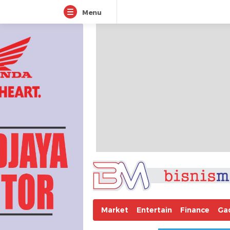
Menu
Market
Entertain
Finance
Ga