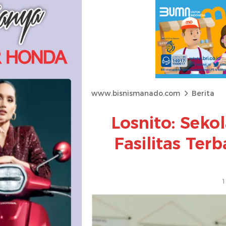
www.bisnismanado.com
Berita
Losnito: Sek
Fasilitas Ter
1