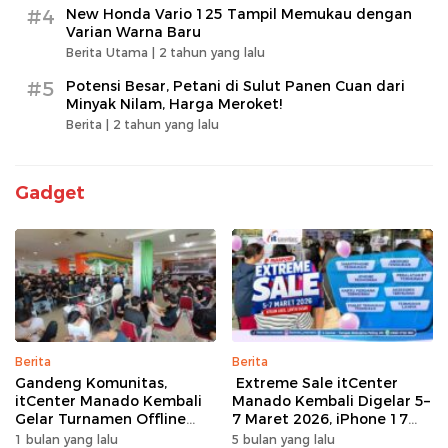
#4
New Honda Vario 125 Tampil Memukau dengan
Varian Warna Baru
Berita Utama |
2 tahun yang lalu
#5
Potensi Besar, Petani di Sulut Panen Cuan dari
Minyak Nilam, Harga Meroket!
Berita |
2 tahun yang lalu
Gadget
Berita
Berita
Gandeng Komunitas,
Extreme Sale itCenter
itCenter Manado Kembali
Manado Kembali Digelar 5–
Gelar Turnamen Offline
7 Maret 2026, iPhone 17
Free Fire, 60 Tim Siap
Pro Max Diskon hingga
1 bulan yang lalu
5 bulan yang lalu