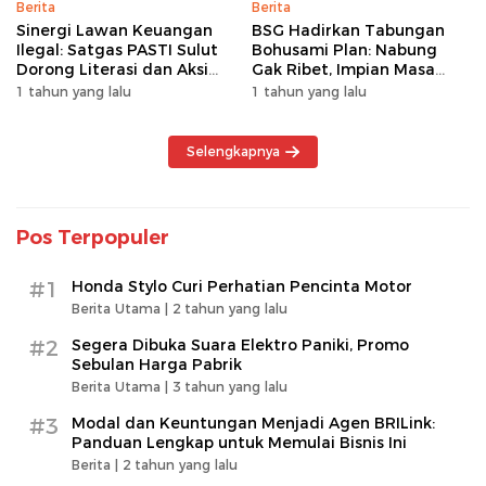
Berita
Berita
Sinergi Lawan Keuangan
BSG Hadirkan Tabungan
Ilegal: Satgas PASTI Sulut
Bohusami Plan: Nabung
Dorong Literasi dan Aksi
Gak Ribet, Impian Masa
Kolektif Masyarakat
Depan Makin Dekat!
1 tahun yang lalu
1 tahun yang lalu
Selengkapnya
Pos Terpopuler
#1
Honda Stylo Curi Perhatian Pencinta Motor
Berita Utama |
2 tahun yang lalu
#2
Segera Dibuka Suara Elektro Paniki, Promo
Sebulan Harga Pabrik
Berita Utama |
3 tahun yang lalu
#3
Modal dan Keuntungan Menjadi Agen BRILink:
Panduan Lengkap untuk Memulai Bisnis Ini
Berita |
2 tahun yang lalu