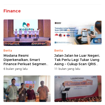
Finance
Berita
Berita
Modana Resmi
Jalan-Jalan ke Luar Negeri,
Diperkenalkan, Smart
Tak Perlu Lagi Tukar Uang
Finance Perkuat Segmen
Asing – Cukup Scan QRIS
Pembiayaan Multiguna
Pakai BRImo
6 bulan yang lalu
11 bulan yang lalu