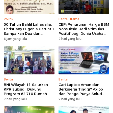
Politik
Berita Utama
50 Tahun Bahlil Lahadalia,
CEP: Penurunan Harga BBM
Christiany Eugenia Paruntu
Nonsubsidi Jadi Stimulus
Sampaikan Doa dan
Positif bagi Dunia Usaha
Harapan
dan Pertumbuhan Ekonomi
6 jam yang lalu
2 hari yang lalu
Berita
Berita
BNI Wilayah 11 Salurkan
Cari Laptop Aman dan
KPR Subsidi, Dukung
Berkinerja Tinggi? Axioo
Program 62.710 Rumah
dan Pongo Punya Solusi
Bersubsidi
dengan Garansi Ekstra
7 hari yang lalu
7 hari yang lalu