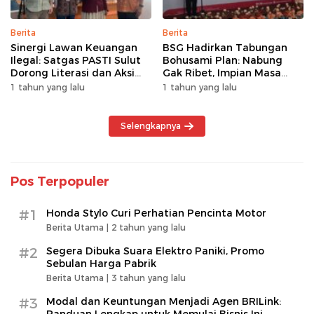
Berita
Berita
Sinergi Lawan Keuangan
BSG Hadirkan Tabungan
Ilegal: Satgas PASTI Sulut
Bohusami Plan: Nabung
Dorong Literasi dan Aksi
Gak Ribet, Impian Masa
Kolektif Masyarakat
Depan Makin Dekat!
1 tahun yang lalu
1 tahun yang lalu
Selengkapnya
Pos Terpopuler
#1
Honda Stylo Curi Perhatian Pencinta Motor
Berita Utama |
2 tahun yang lalu
#2
Segera Dibuka Suara Elektro Paniki, Promo
Sebulan Harga Pabrik
Berita Utama |
3 tahun yang lalu
#3
Modal dan Keuntungan Menjadi Agen BRILink: