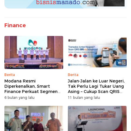
Finance
Berita
Berita
Modana Resmi
Jalan-Jalan ke Luar Negeri,
Diperkenalkan, Smart
Tak Perlu Lagi Tukar Uang
Finance Perkuat Segmen
Asing – Cukup Scan QRIS
Pembiayaan Multiguna
Pakai BRImo
6 bulan yang lalu
11 bulan yang lalu