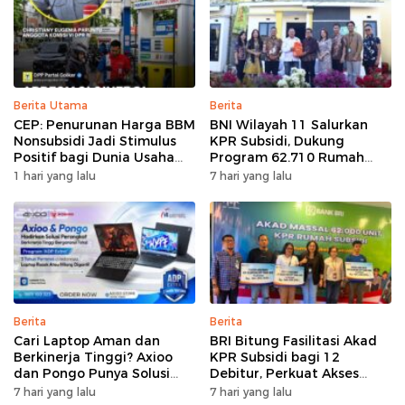
Berita Utama
Berita
CEP: Penurunan Harga BBM
BNI Wilayah 11 Salurkan
Nonsubsidi Jadi Stimulus
KPR Subsidi, Dukung
Positif bagi Dunia Usaha
Program 62.710 Rumah
dan Pertumbuhan Ekonomi
Bersubsidi
1 hari yang lalu
7 hari yang lalu
Berita
Berita
Cari Laptop Aman dan
BRI Bitung Fasilitasi Akad
Berkinerja Tinggi? Axioo
KPR Subsidi bagi 12
dan Pongo Punya Solusi
Debitur, Perkuat Akses
dengan Garansi Ekstra
Hunian Masyarakat
7 hari yang lalu
7 hari yang lalu