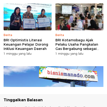
Berpenghasilan Rendah
Berita
Berita
BRI Optimistis Literasi
BRI Kotamobagu Ajak
Keuangan Pelajar Dorong
Pelaku Usaha Pangkalan
Inklusi Keuangan Daerah
Gas Bergabung sebagai
Agen BRILink
1 minggu yang lalu
1 minggu yang lalu
Tinggalkan Balasan